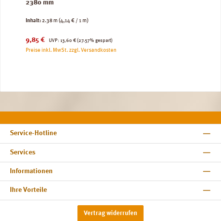
2380 mm
Inhalt:
2.38 m
(4,14 € / 1 m)
Verkaufspreis:
Regulärer Preis:
9,85 €
UVP:
13,60 €
(27.57% gespart)
Preise inkl. MwSt. zzgl. Versandkosten
Service-Hotline
Services
Informationen
Ihre Vorteile
Vertrag widerrufen