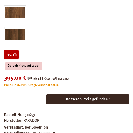
Rabatt
-40,3%
Derzeit nicht auf Lager
Verkaufspreis:
395,00 €
Regulärer Preis:
UVP:
661,88 €
(40.32% gespart)
Preise inkl. MwSt. zzgl. Versandkosten
Besseren Preis gefunden?
Bestell-Nr.:
30643
Hersteller:
PARADOR
Versandart:
per Spedition