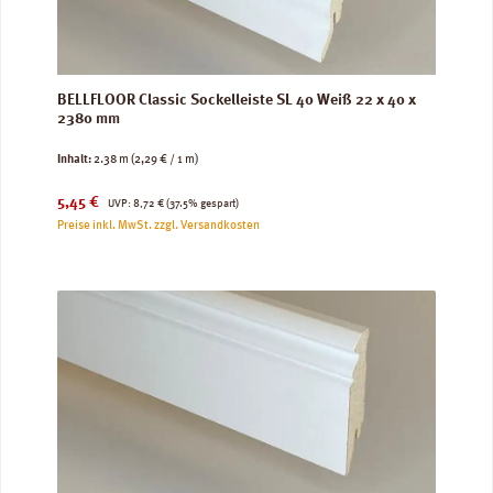
BELLFLOOR Classic Sockelleiste SL 40 Weiß 22 x 40 x
2380 mm
Inhalt:
2.38 m
(2,29 € / 1 m)
Verkaufspreis:
Regulärer Preis:
5,45 €
UVP:
8,72 €
(37.5% gespart)
Preise inkl. MwSt. zzgl. Versandkosten