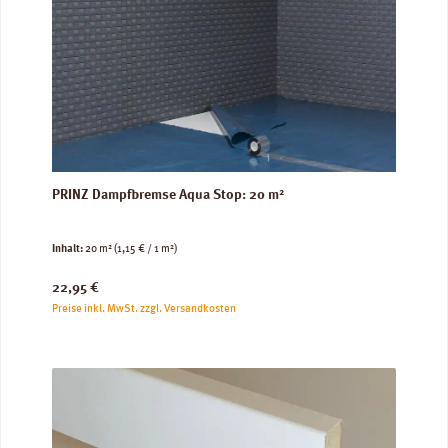
PRINZ Dampfbremse Aqua Stop: 20 m²
Inhalt:
20 m²
(1,15 € / 1 m²)
Regulärer Preis:
22,95 €
Preise inkl. MwSt. zzgl. Versandkosten