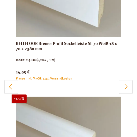
BELLFLOOR Bremer Profil Sockelleiste SL 70 Weiß 18 x
70 x 2380 mm
Inhalt:
2.38 m
(6,28 € / 1 m)
Regulärer Preis:
14,95 €
Preise inkl. MwSt. zzgl. Versandkosten
Rabatt
-37,5%