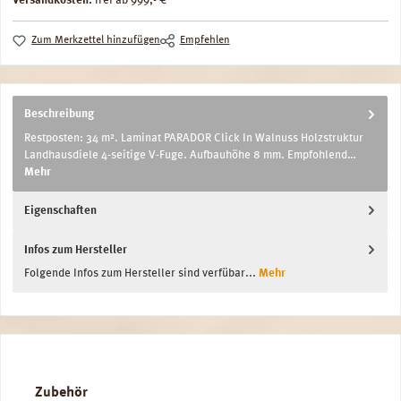
Versandkosten:
frei ab 999,- €
Zum Merkzettel hinzufügen
Empfehlen
Beschreibung
Restposten: 34 m². Laminat PARADOR Click In Walnuss Holzstruktur
Landhausdiele 4-seitige V-Fuge. Aufbauhöhe 8 mm. Empfohlend…
Mehr
Eigenschaften
Infos zum Hersteller
Folgende Infos zum Hersteller sind verfübar...
Mehr
Produktgalerie überspringen
Zubehör