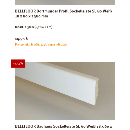
BELLFLOOR Dortmunder Profil Sockelleiste SL 80 Weiß
18 x 80 x 2380 mm
Inhalt:
2.38 m
(6,28 € / 1 m)
Regulärer Preis:
14,95 €
Preise inkl. MwSt. zzgl. Versandkosten
Rabatt
-27,5%
BELLFLOOR Bauhaus Sockelleiste SL 60 Weiß 18 x 60 x