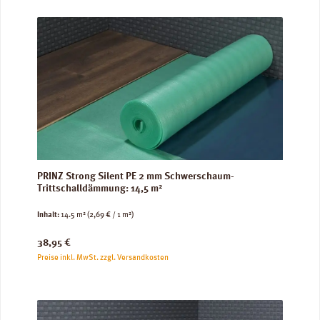
PRINZ Strong Silent PE 2 mm Schwerschaum-
Trittschalldämmung: 14,5 m²
Inhalt:
14.5 m²
(2,69 € / 1 m²)
Regulärer Preis:
38,95 €
Preise inkl. MwSt. zzgl. Versandkosten