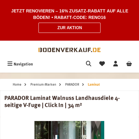
Zum Hauptinhalt springen
JETZT RENOVIEREN – 16% ZUSATZ-RABATT AUF ALLE
BÖDEN! • RABATT-CODE: RENO16
ZUR AKTION
Navigation
Home
Premium-Marken
PARADOR
Laminat
PARADOR Laminat Walnuss Landhausdiele 4-
seitige V-Fuge | Click In | 34 m²
Bildergalerie überspringen