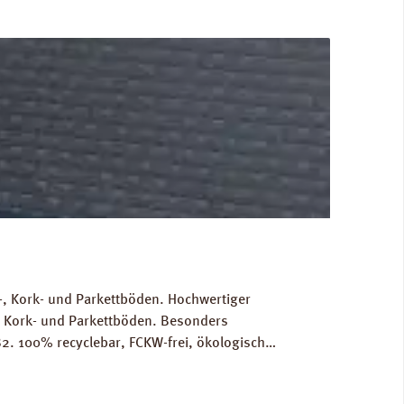
, Kork- und Parkettböden. Hochwertiger
, Kork- und Parkettböden. Besonders
2. 100% recyclebar, FCKW-frei, ökologisch
Gewicht als Grundlage für die Berechnung der
RINZ Dampfbremse AquaStop