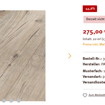
Rabatt
-44,8%
Derzeit nicht
Verkaufspreis
275,00 
Inhalt:
20 m²
(1
Preise inkl. Mw
Bestell-Nr.:
3
Hersteller:
P
Musterfach:
Versandart:
p
Versandkoste
Zum Merkzett