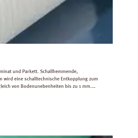
Laminat und Parkett. Schallhemmende,
 wird eine schalltechnische Entkopplung zum
gleich von Bodenunebenheiten bis zu 1 mm.
g/m³. FCKW- und HFCKW-frei. Ökologisch