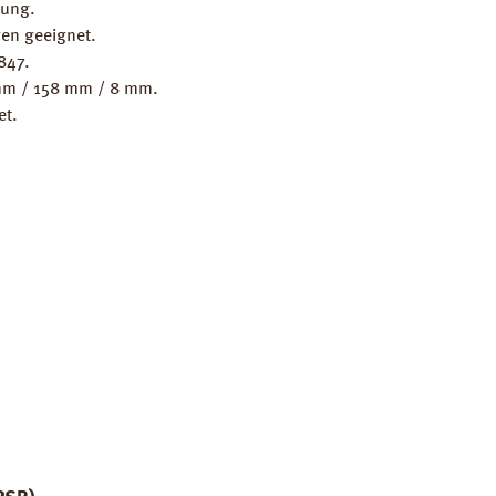
gung.
en geeignet.
847.
 mm / 158 mm / 8 mm.
et.