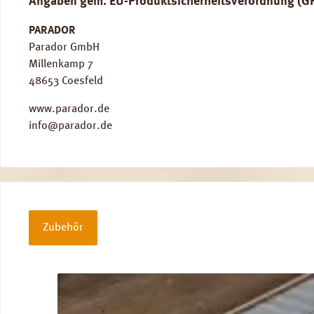
Angaben gem. EU-Produktsicherheitsverordnung (G
PARADOR
Parador GmbH
Millenkamp 7
48653 Coesfeld
www.parador.de
info@parador.de
Zubehör
Produktgalerie überspringen