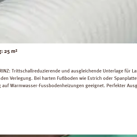
g: 25 m²
RINZ: Trittschallreduzierende und ausgleichende Unterlage für 
 Verlegung. Bei harten Fußboden wie Estrich oder Spanplatten
ung auf Warmwasser-Fussbodenheizungen geeignet. Perfekter Aus
5 m² Trittschall-Verbesserung: 16 dB (ISO 140-8). Dichte: 25 k
g PRINZ Basic Silent Datenblatt PRINZ Basic Silent