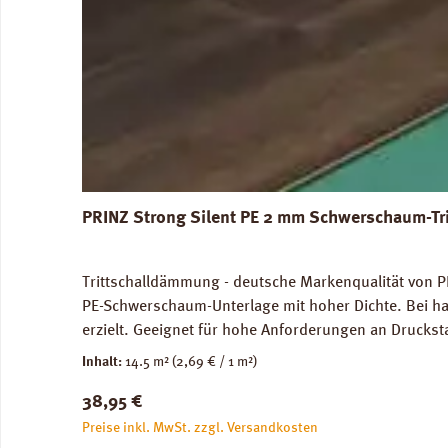
PRINZ Strong Silent PE 2 mm Schwerschaum-Tr
Trittschalldämmung - deutsche Markenqualität von PR
PE-Schwerschaum-Unterlage mit hoher Dichte. Bei ha
erzielt. Geeignet für hohe Anforderungen an Druckst
genutze Flächen) und im Objektbereich. Für die Ve
Inhalt:
14.5 m²
(2,69 € / 1 m²)
Abmessungen: Breite 100 cm, Länge 14,5 m: 1 Rolle =
Regulärer Preis:
38,95 €
unbedenklich. Verfügbare Downloads: Datenblatt PRIN
Preise inkl. MwSt. zzgl. Versandkosten