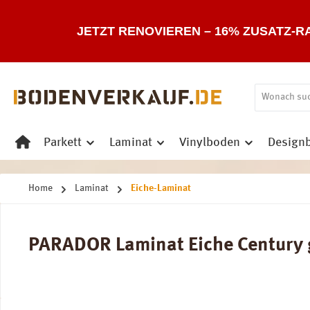
 Hauptinhalt springen
Zur Suche springen
Zur Hauptnavigation springen
JETZT RENOVIEREN – 16% ZUSATZ-R
Parkett
Laminat
Vinylboden
Design
Home
Laminat
Eiche-Laminat
PARADOR Laminat Eiche Century ge