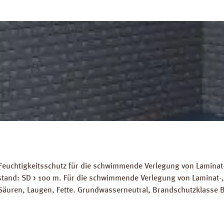
Feuchtigkeitsschutz für die schwimmende Verlegung von Laminat-
stand: SD > 100 m. Für die schwimmende Verlegung von Laminat-
Säuren, Laugen, Fette. Grundwasserneutral, Brandschutzklasse B
ignet. Abmessungen: Länge: 10 m, Breite 2 m, Stärke 200 mµ. 
ds: Datenblatt PRINZ Dampfbremse AquaStop Verlegeanleitung P