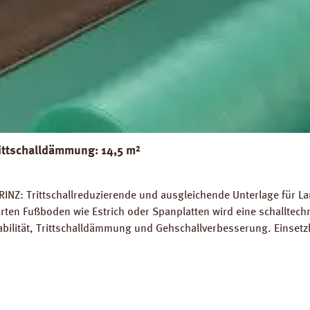
ittschalldämmung: 14,5 m²
INZ: Trittschallreduzierende und ausgleichende Unterlage für La
rten Fußboden wie Estrich oder Spanplatten wird eine schalltec
abilität, Trittschalldämmung und Gehschallverbesserung. Einsetz
rlegung auf Warmwasser-Fussbodenheizungen geeignet. Perfekter
 14,5 m². Trittschall-Verbesserung: 20 dB (ISO 140-8). Dichte: 
Z Strong Silent Verlegeanleitung PRINZ Strong Silent