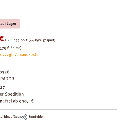
 auf Lager
:
€
Regulärer Preis:
UVP:
499,00 €
(44.89% gespart)
3,75 € / 1 m²)
St. zzgl. Versandkosten
0328
ARADOR
127
er Spedition
n:
frei ab 999,- €
el hinzufügen
Empfehlen