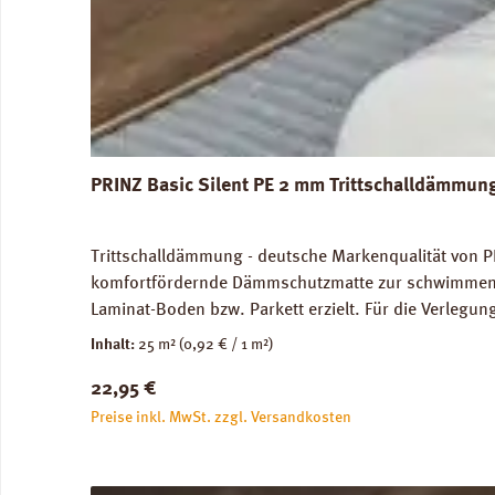
PRINZ Basic Silent PE 2 mm Trittschalldämmun
Trittschalldämmung - deutsche Markenqualität von P
komfortfördernde Dämmschutzmatte zur schwimmenden
Laminat-Boden bzw. Parkett erzielt. Für die Verleg
Abmessungen: Breite 100 cm, Länge 25 m: 1 Rolle = 2
Inhalt:
25 m²
(0,92 € / 1 m²)
unbedenklich. Verfügbare Downloads: Verlegeanleitun
Regulärer Preis:
22,95 €
Preise inkl. MwSt. zzgl. Versandkosten