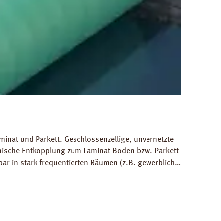
minat und Parkett. Geschlossenzellige, unvernetzte
hnische Entkopplung zum Laminat-Boden bzw. Parkett
bar in stark frequentierten Räumen (z.B. gewerblich
 Ausgleich von Bodenunebenheiten bis zu 1 mm.
80 kg/m³. FCKW- und HFCKW-frei. Ökologisch