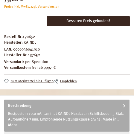
Preise inkl. MwSt. zzgl. Versandkosten
Besseren Preis gefunden?
Bestell-Nr.:
70652
Hersteller:
KAINDL
EAN:
9006936041910
Hersteller-Nr.:
37652
Versandart:
per Spedition
Versandkosten:
frei ab 999,- €
Zum Merkzettel hinzufügen
Empfehlen
Beschreibung
Restposten: 10,0 m². Laminat KAINDL Nussbaum Schiffsboden 3-Stab.
Aufbauhöhe 7 mm. Empfohlende Nutzungsklasse 23/31. Made in…
Mehr