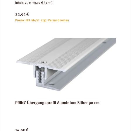
Inhalt:
25 m²
(0,92 € / 1 m²)
Regulärer Preis:
22,95 €
Preise inkl. MwSt. zzgl. Versandkosten
PRINZ Übergangsprofil Aluminium Silber 90 cm
Regulärer Preis:
14,95 €