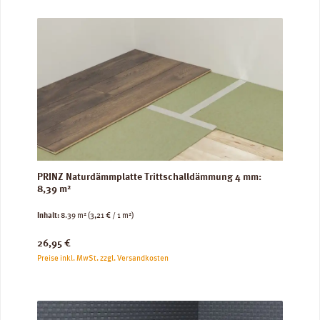
PRINZ Naturdämmplatte Trittschalldämmung 4 mm:
8,39 m²
Inhalt:
8.39 m²
(3,21 € / 1 m²)
Regulärer Preis:
26,95 €
Preise inkl. MwSt. zzgl. Versandkosten