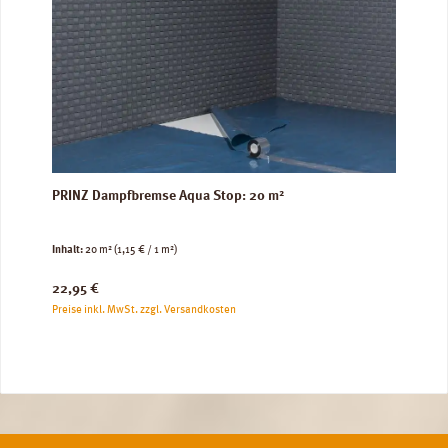
PRINZ Dampfbremse Aqua Stop: 20 m²
Inhalt:
20 m²
(1,15 € / 1 m²)
Regulärer Preis:
22,95 €
Preise inkl. MwSt. zzgl. Versandkosten