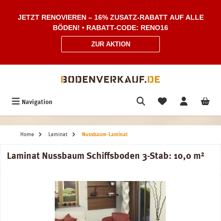
Zum Hauptinhalt springen
JETZT RENOVIEREN – 16% ZUSATZ-RABATT AUF ALLE
BÖDEN! • RABATT-CODE: RENO16
ZUR AKTION
Navigation
Home
Laminat
Nussbaum-Laminat
Laminat Nussbaum Schiffsboden 3-Stab: 10,0 m²
Bildergalerie überspringen