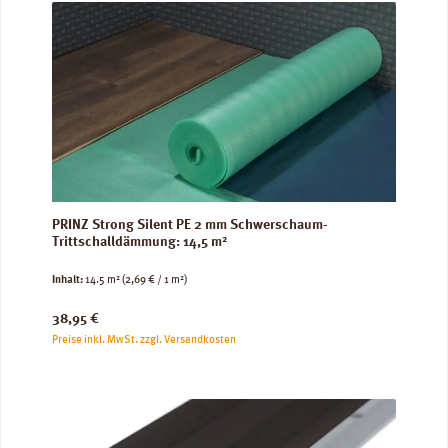
PRINZ Strong Silent PE 2 mm Schwerschaum-
Trittschalldämmung: 14,5 m²
Inhalt:
14.5 m²
(2,69 € / 1 m²)
Regulärer Preis:
38,95 €
Preise inkl. MwSt. zzgl. Versandkosten