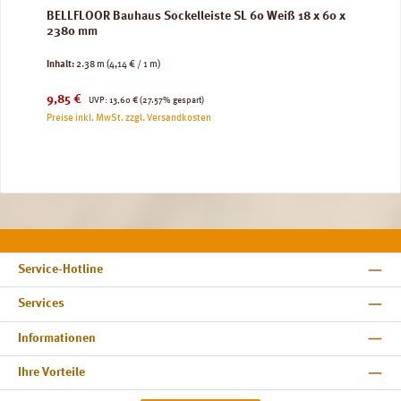
BELLFLOOR Bauhaus Sockelleiste SL 60 Weiß 18 x 60 x
2380 mm
Inhalt:
2.38 m
(4,14 € / 1 m)
Verkaufspreis:
Regulärer Preis:
9,85 €
UVP:
13,60 €
(27.57% gespart)
Preise inkl. MwSt. zzgl. Versandkosten
Service-Hotline
Services
Informationen
Ihre Vorteile