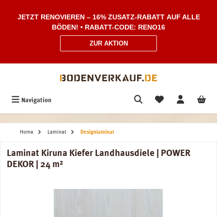
Zum Hauptinhalt springen
JETZT RENOVIEREN – 16% ZUSATZ-RABATT AUF ALLE
BÖDEN! • RABATT-CODE: RENO16
ZUR AKTION
Navigation
Home
Laminat
Designlaminat
Laminat Kiruna Kiefer Landhausdiele | POWER
DEKOR | 24 m²
Bildergalerie überspringen