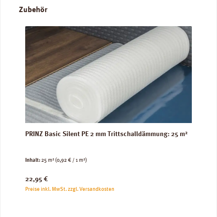
Produktgalerie überspringen
Zubehör
PRINZ Basic Silent PE 2 mm Trittschalldämmung: 25 m²
Inhalt:
25 m²
(0,92 € / 1 m²)
Regulärer Preis:
22,95 €
Preise inkl. MwSt. zzgl. Versandkosten