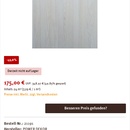
Rabatt
-49,8%
Derzeit nicht auf Lager
Verkaufspreis:
175,00 €
Regulärer Preis:
UVP:
348,97 €
(49.85% gespart)
Inhalt:
24 m²
(7,29 € / 1 m²)
Preise inkl. MwSt. zzgl. Versandkosten
Besseren Preis gefunden?
Bestell-Nr.:
21191
Hersteller:
POWER DEKOR