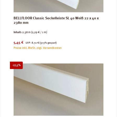
BELLFLOOR Classic Sockelleiste SL 40 Weiß 22 x 40 x
2380 mm
Inhalt:
2.38 m
(2,29 € / 1 m)
Verkaufspreis:
Regulärer Preis:
5,45 €
UVP:
8,72 €
(37.5% gespart)
Preise inkl. MwSt. zzgl. Versandkosten
Rabatt
-27,5%