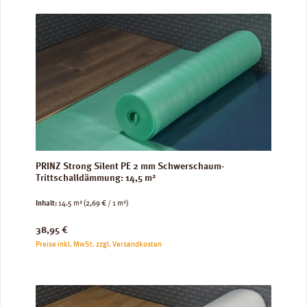
PRINZ Strong Silent PE 2 mm Schwerschaum-
Trittschalldämmung: 14,5 m²
Inhalt:
14.5 m²
(2,69 € / 1 m²)
Regulärer Preis:
38,95 €
Preise inkl. MwSt. zzgl. Versandkosten