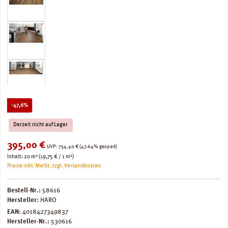
Rabatt
-47,6%
Derzeit nicht auf Lager
Verkaufspreis:
395,00 €
Regulärer Preis:
UVP:
754,40 €
(47.64% gespart)
Inhalt:
20 m²
(19,75 € / 1 m²)
Preise inkl. MwSt. zzgl. Versandkosten
Bestell-Nr.:
58616
Hersteller:
HARO
EAN:
4018427349837
Hersteller-Nr.:
530616