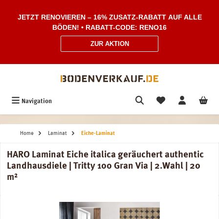
Zum Hauptinhalt springen
JETZT RENOVIEREN – 16% ZUSATZ-RABATT AUF ALLE
BÖDEN! • RABATT-CODE: RENO16
ZUR AKTION
Navigation
Home
Laminat
Eiche-Laminat
HARO Laminat Eiche italica geräuchert authentic
Landhausdiele | Tritty 100 Gran Via | 2.Wahl | 20
m²
Bildergalerie überspringen