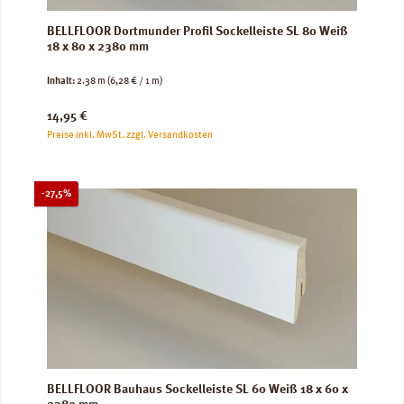
BELLFLOOR Dortmunder Profil Sockelleiste SL 80 Weiß
18 x 80 x 2380 mm
Inhalt:
2.38 m
(6,28 € / 1 m)
Regulärer Preis:
14,95 €
Preise inkl. MwSt. zzgl. Versandkosten
Rabatt
-27,5%
BELLFLOOR Bauhaus Sockelleiste SL 60 Weiß 18 x 60 x