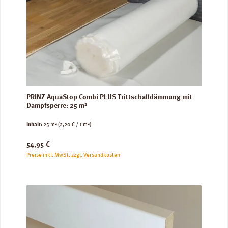
PRINZ AquaStop Combi PLUS Trittschalldämmung mit
Dampfsperre: 25 m²
Inhalt:
25 m²
(2,20 € / 1 m²)
Regulärer Preis:
54,95 €
Preise inkl. MwSt. zzgl. Versandkosten