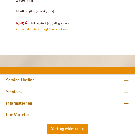
2380 mm
Inhalt:
2.38 m
(4,14 € / 1 m)
Verkaufspreis:
Regulärer Preis:
9,85 €
UVP:
13,60 €
(27.57% gespart)
Preise inkl. MwSt. zzgl. Versandkosten
Service-Hotline
Services
Informationen
Ihre Vorteile
Vertrag widerrufen