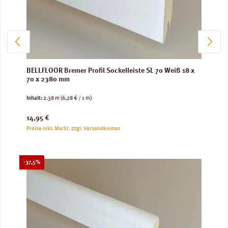
BELLFLOOR Bremer Profil Sockelleiste SL 70 Weiß 18 x
70 x 2380 mm
Inhalt:
2.38 m
(6,28 € / 1 m)
Regulärer Preis:
14,95 €
Preise inkl. MwSt. zzgl. Versandkosten
Rabatt
-37,5%