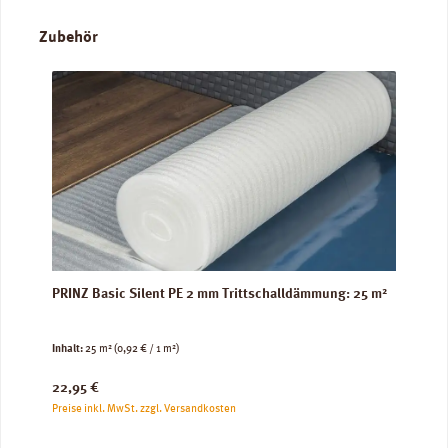
Produktgalerie überspringen
Zubehör
PRINZ Basic Silent PE 2 mm Trittschalldämmung: 25 m²
Inhalt:
25 m²
(0,92 € / 1 m²)
Regulärer Preis:
22,95 €
Preise inkl. MwSt. zzgl. Versandkosten