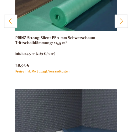
PRINZ Strong Silent PE 2 mm Schwerschaum-
Trittschalldämmung: 14,5 m²
Inhalt:
14.5 m²
(2,69 € / 1 m²)
Regulärer Preis:
38,95 €
Preise inkl. MwSt. zzgl. Versandkosten