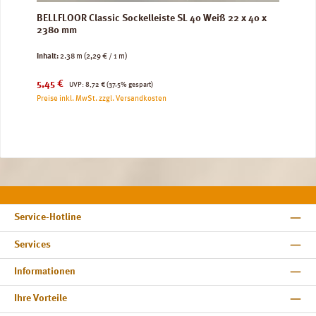
BELLFLOOR Classic Sockelleiste SL 40 Weiß 22 x 40 x
2380 mm
Inhalt:
2.38 m
(2,29 € / 1 m)
Verkaufspreis:
Regulärer Preis:
5,45 €
UVP:
8,72 €
(37.5% gespart)
Preise inkl. MwSt. zzgl. Versandkosten
Service-Hotline
Services
Informationen
Ihre Vorteile