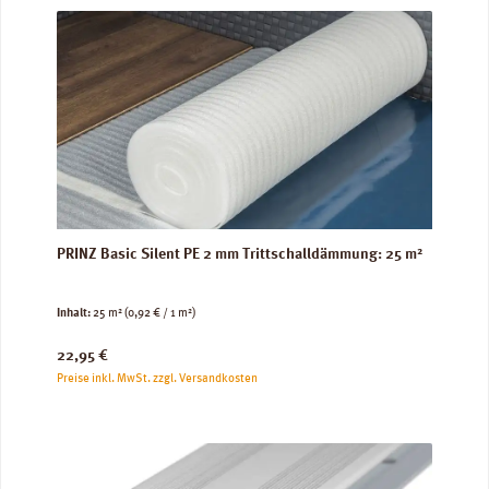
PRINZ Basic Silent PE 2 mm Trittschalldämmung: 25 m²
Inhalt:
25 m²
(0,92 € / 1 m²)
Regulärer Preis:
22,95 €
Preise inkl. MwSt. zzgl. Versandkosten