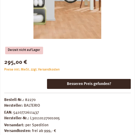
Derzeit nicht auf Lager
Regulärer Preis:
295,00 €
Preise inkl. MwSt. zzgl. Versandkosten
Besseren Preis gefunden?
Bestell-Nr.:
82270
Hersteller:
BALTERIO
EAN:
5410772611437
Hersteller-Nr.:
L30110127001005
Versandart:
per Spedition
Versandkosten:
frei ab 999,- €