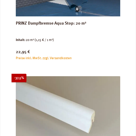
PRINZ Dampfbremse Aqua Stop: 20 m²
Inhalt:
20 m²
(1,15 € / 1 m²)
Regulärer Preis:
22,95 €
Preise inkl. MwSt. zzgl. Versandkosten
Rabatt
-37,5%