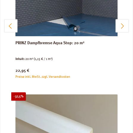
PRINZ Dampfbremse Aqua Stop: 20 m²
Inhalt:
20 m²
(1,15 € / 1 m²)
Regulärer Preis:
22,95 €
Preise inkl. MwSt. zzgl. Versandkosten
Rabatt
-37,5%