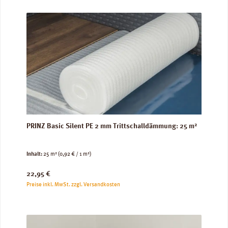
PRINZ Basic Silent PE 2 mm Trittschalldämmung: 25 m²
Inhalt:
25 m²
(0,92 € / 1 m²)
Regulärer Preis:
22,95 €
Preise inkl. MwSt. zzgl. Versandkosten