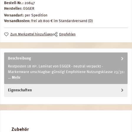
Bestell-Nr.:
20847
Hersteller:
EGGER
Versandart:
per Spedition
Versandkosten:
frei ab 800 € im Standardversand (D)
Zum Merkzettel hinzufügen
Empfehlen
Beschreibung
Restposten 18 m². Laminat von EGGER - neutral verpackt -
Markenware unschlagbar günstig! Empfohlene Nutzungsklasse 23/31:
…
Mehr
Eigenschaften
Produktgalerie überspringen
Zubehör