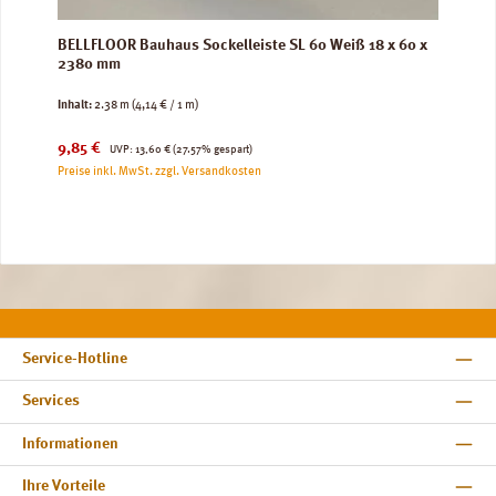
BELLFLOOR Bauhaus Sockelleiste SL 60 Weiß 18 x 60 x
2380 mm
Inhalt:
2.38 m
(4,14 € / 1 m)
Verkaufspreis:
Regulärer Preis:
9,85 €
UVP:
13,60 €
(27.57% gespart)
Preise inkl. MwSt. zzgl. Versandkosten
Service-Hotline
Services
Informationen
Ihre Vorteile