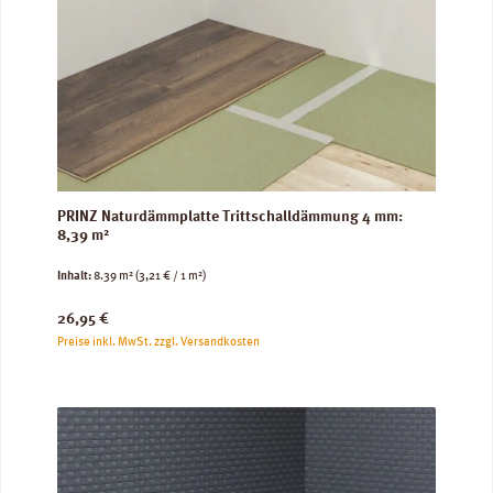
PRINZ Naturdämmplatte Trittschalldämmung 4 mm:
8,39 m²
Inhalt:
8.39 m²
(3,21 € / 1 m²)
Regulärer Preis:
26,95 €
Preise inkl. MwSt. zzgl. Versandkosten