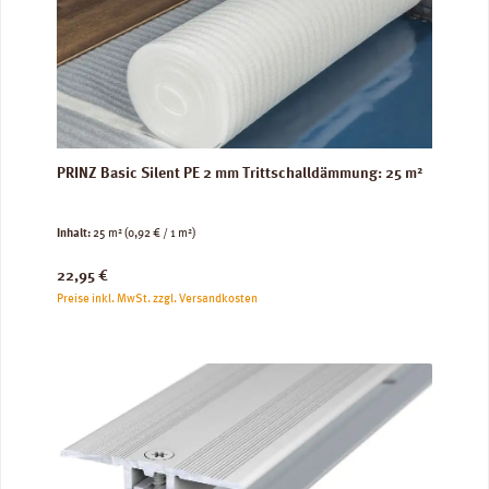
PRINZ Basic Silent PE 2 mm Trittschalldämmung: 25 m²
Inhalt:
25 m²
(0,92 € / 1 m²)
Regulärer Preis:
22,95 €
Preise inkl. MwSt. zzgl. Versandkosten