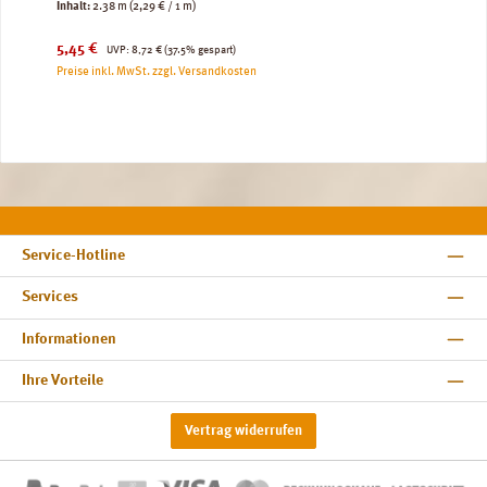
Inhalt:
2.38 m
(2,29 € / 1 m)
Verkaufspreis:
Regulärer Preis:
5,45 €
UVP:
8,72 €
(37.5% gespart)
Preise inkl. MwSt. zzgl. Versandkosten
Service-Hotline
Services
Informationen
Ihre Vorteile
Vertrag widerrufen