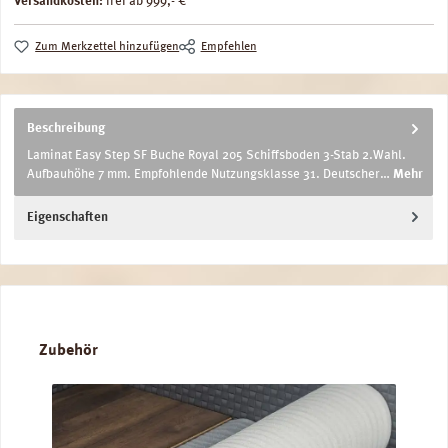
Versandkosten:
frei ab 999,- €
Zum Merkzettel hinzufügen
Empfehlen
Beschreibung
Laminat Easy Step SF Buche Royal 205 Schiffsboden 3-Stab 2.Wahl.
Aufbauhöhe 7 mm. Empfohlende Nutzungsklasse 31. Deutscher…
Mehr
Eigenschaften
Produktgalerie überspringen
Zubehör