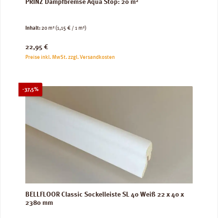
PRINZ Dampfbremse Aqua Stop: 20 m²
Inhalt:
20 m²
(1,15 € / 1 m²)
Regulärer Preis:
22,95 €
Preise inkl. MwSt. zzgl. Versandkosten
Rabatt
-37,5%
BELLFLOOR Classic Sockelleiste SL 40 Weiß 22 x 40 x
2380 mm