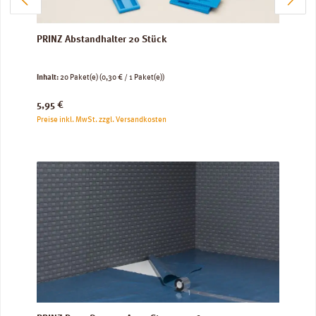
PRINZ Abstandhalter 20 Stück
Inhalt:
20 Paket(e)
(0,30 € / 1 Paket(e))
Regulärer Preis:
5,95 €
Preise inkl. MwSt. zzgl. Versandkosten