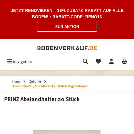
Zum Hauptinhalt springen
JETZT RENOVIEREN – 16% ZUSATZ-RABATT AUF ALLE
BÖDEN! • RABATT-CODE: RENO16
ZUR AKTION
Navigation
Home
Zubehör
Abstandhalter, Abschlussecken & Befestigsmaterial
PRINZ Abstandhalter 20 Stück
Bildergalerie überspringen