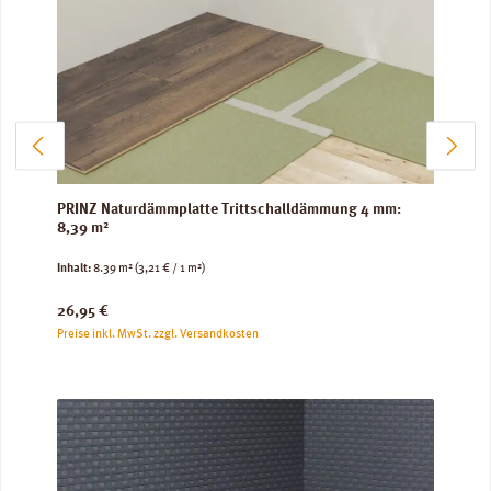
PRINZ Naturdämmplatte Trittschalldämmung 4 mm:
8,39 m²
Inhalt:
8.39 m²
(3,21 € / 1 m²)
Regulärer Preis:
26,95 €
Preise inkl. MwSt. zzgl. Versandkosten