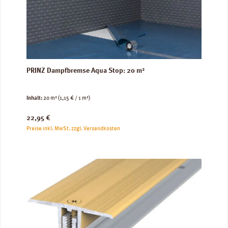
PRINZ Dampfbremse Aqua Stop: 20 m²
Inhalt:
20 m²
(1,15 € / 1 m²)
Regulärer Preis:
22,95 €
Preise inkl. MwSt. zzgl. Versandkosten