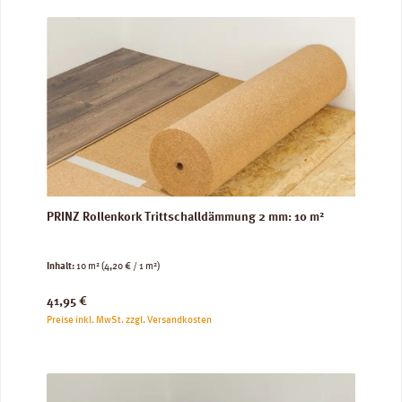
PRINZ Rollenkork Trittschalldämmung 2 mm: 10 m²
Inhalt:
10 m²
(4,20 € / 1 m²)
Regulärer Preis:
41,95 €
Preise inkl. MwSt. zzgl. Versandkosten