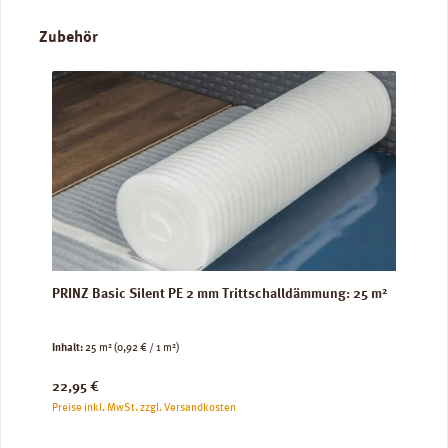
Produktgalerie überspringen
Zubehör
PRINZ Basic Silent PE 2 mm Trittschalldämmung: 25 m²
Inhalt:
25 m²
(0,92 € / 1 m²)
Regulärer Preis:
22,95 €
Preise inkl. MwSt. zzgl. Versandkosten