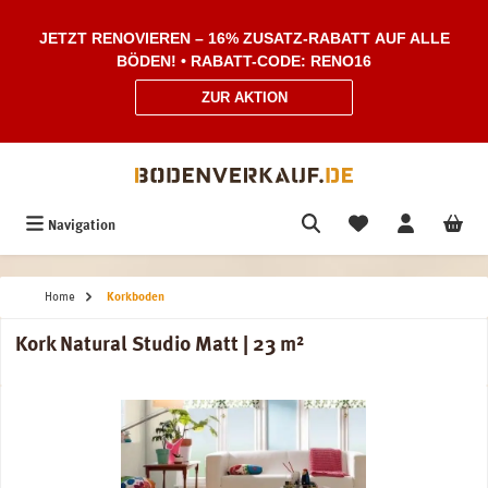
Zum Hauptinhalt springen
JETZT RENOVIEREN – 16% ZUSATZ-RABATT AUF ALLE
BÖDEN! • RABATT-CODE: RENO16
ZUR AKTION
Navigation
Home
Korkboden
Kork Natural Studio Matt | 23 m²
Bildergalerie überspringen