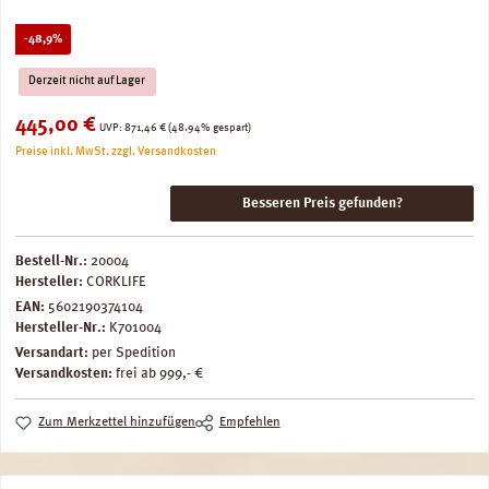
Rabatt
-48,9%
Derzeit nicht auf Lager
Verkaufspreis:
445,00 €
Regulärer Preis:
UVP:
871,46 €
(48.94% gespart)
Preise inkl. MwSt. zzgl. Versandkosten
Besseren Preis gefunden?
Bestell-Nr.:
20004
Hersteller:
CORKLIFE
EAN:
5602190374104
Hersteller-Nr.:
K701004
Versandart:
per Spedition
Versandkosten:
frei ab 999,- €
Zum Merkzettel hinzufügen
Empfehlen