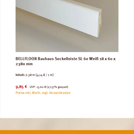
BELLFLOOR Bauhaus Sockelleiste SL 60 Weiß 18 x 60 x
2380 mm
Inhalt:
2.38 m
(4,14 € / 1 m)
Verkaufspreis:
Regulärer Preis:
9,85 €
UVP:
13,60 €
(27.57% gespart)
Preise inkl. MwSt. zzgl. Versandkosten