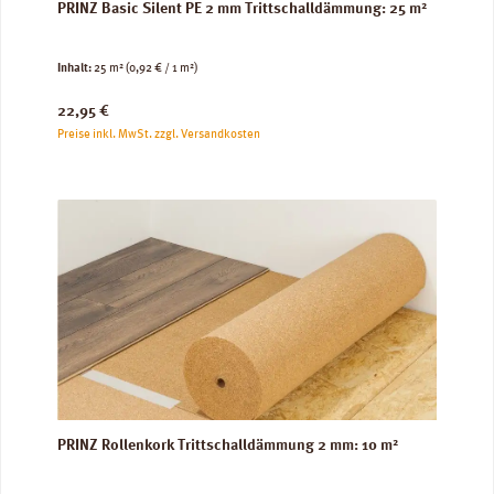
PRINZ Basic Silent PE 2 mm Trittschalldämmung: 25 m²
Inhalt:
25 m²
(0,92 € / 1 m²)
Regulärer Preis:
22,95 €
Preise inkl. MwSt. zzgl. Versandkosten
PRINZ Rollenkork Trittschalldämmung 2 mm: 10 m²