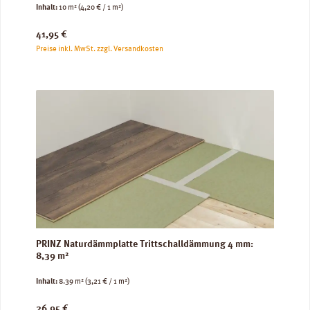
Inhalt:
10 m²
(4,20 € / 1 m²)
Regulärer Preis:
41,95 €
Preise inkl. MwSt. zzgl. Versandkosten
PRINZ Naturdämmplatte Trittschalldämmung 4 mm:
8,39 m²
Inhalt:
8.39 m²
(3,21 € / 1 m²)
Regulärer Preis:
26,95 €