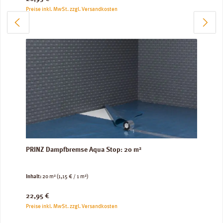
Preise inkl. MwSt. zzgl. Versandkosten
PRINZ Dampfbremse Aqua Stop: 20 m²
Inhalt:
20 m²
(1,15 € / 1 m²)
Regulärer Preis:
22,95 €
Preise inkl. MwSt. zzgl. Versandkosten