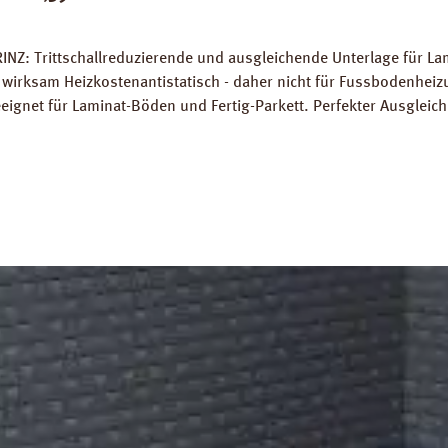
INZ: Trittschallreduzierende und ausgleichende Unterlage für La
wirksam Heizkostenantistatisch - daher nicht für Fussbodenhe
gnet für Laminat-Böden und Fertig-Parkett. Perfekter Ausglei
 7 %. Hohe Belastungsfähigkeit von bis zu 7 t / m². Abmessunge
platten Verlegeanleitung PRINZ Naturdämmplatten