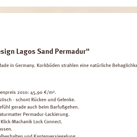
esign Lagos Sand Permadur"
 in Germany. Korkböden strahlen eine natürliche Behaglichkeit a
tenpreis 2010: 45,90 €/m².
stisch - schont Rücken und Gelenke.
fühl gerade auch beim Barfußgehen.
naturmatter Permadur-Lackierung.
 Klick-Machanik Lock Connect.
assen.
llverhalten und Kantenversiegelung.