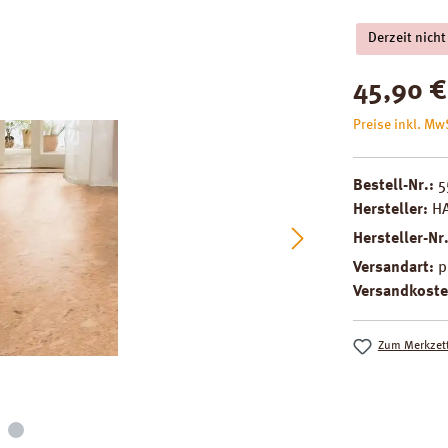
Derzeit nicht
Regulärer Pre
45,90 €
Preise inkl. Mw
Bestell-Nr.:
5
Hersteller:
H
Hersteller-Nr
Versandart:
p
Versandkoste
Zum Merkzett