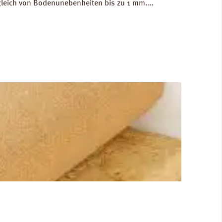
gleich von Bodenunebenheiten bis zu 1 mm.
g/m³. FCKW- und HFCKW-frei. Ökologisch