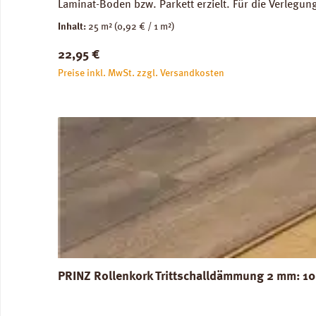
Laminat-Boden bzw. Parkett erzielt. Für die Verleg
Abmessungen: Breite 100 cm, Länge 25 m: 1 Rolle = 2
Inhalt:
25 m²
(0,92 € / 1 m²)
unbedenklich. Verfügbare Downloads: Verlegeanleitun
Regulärer Preis:
22,95 €
Preise inkl. MwSt. zzgl. Versandkosten
PRINZ Rollenkork Trittschalldämmung 2 mm: 10