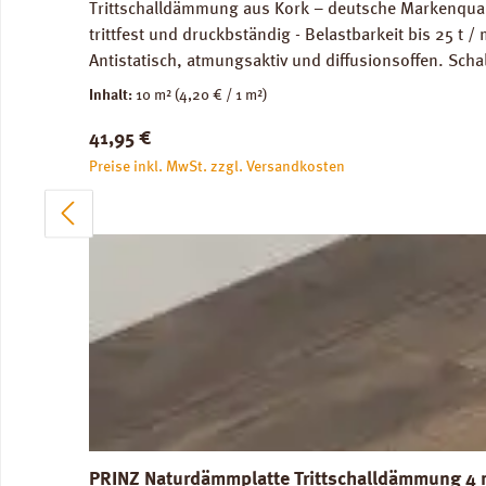
Trittschalldämmung aus Kork – deutsche Markenquali
trittfest und druckbständig - Belastbarkeit bis 25 t
Antistatisch, atmungsaktiv und diffusionsoffen. S
Bodenunebenheiten. Bei harten Fußboden wie Estric
Inhalt:
10 m²
(4,20 € / 1 m²)
Laminat-Boden bzw. Parkett erzielt. Abmessungen: Br
Regulärer Preis:
41,95 €
Rollenkork
Preise inkl. MwSt. zzgl. Versandkosten
PRINZ Naturdämmplatte Trittschalldämmung 4 