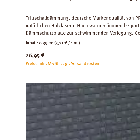
Trittschalldämmung, deutsche Markenqualität von PR
natürlichen Holzfasern. Hoch warmedämmend: spart 
Dämmschutzplatte zur schwimmenden Verlegung. Geei
Trittschalldämmung: 19 dB, Gehschallverbesserung:
Inhalt:
8.39 m²
(3,21 € / 1 m²)
Verfügbare Downloads: Datenblatt PRINZ Naturdämm
Regulärer Preis:
26,95 €
Preise inkl. MwSt. zzgl. Versandkosten