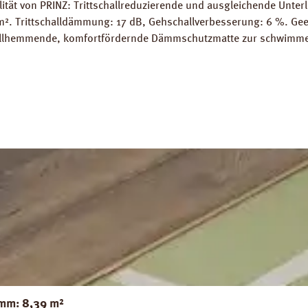
tät von PRINZ: Trittschallreduzierende und ausgleichende Unter
 / m². Trittschalldämmung: 17 dB, Gehschallverbesserung: 6 %. Ge
challhemmende, komfortfördernde Dämmschutzmatte zur schwimme
h, Spanplatten, Dielenbolen etc. wird durch die Kork-Dämmung e
eite 100 cm, Länge 10 m. 1 Rolle = 10 m². Verfügbare Downloads
mm: 8,39 m²