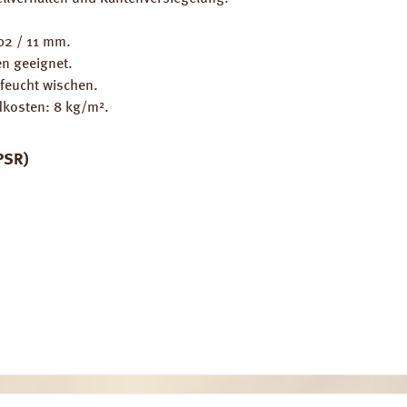
302 / 11 mm.
n geeignet.
feucht wischen.
dkosten: 8 kg/m².
PSR)