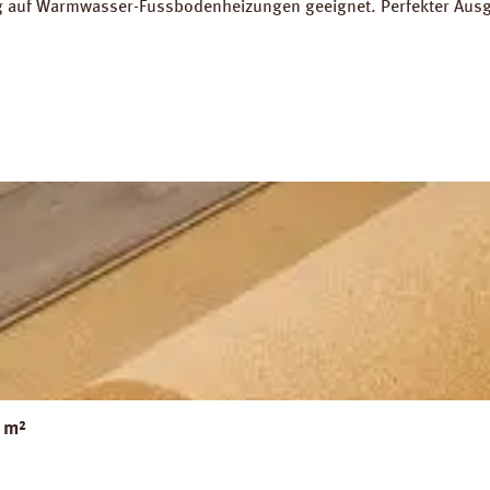
ung auf Warmwasser-Fussbodenheizungen geeignet. Perfekter Aus
5 m² Trittschall-Verbesserung: 16 dB (ISO 140-8). Dichte: 25 k
g PRINZ Basic Silent Datenblatt PRINZ Basic Silent
 m²