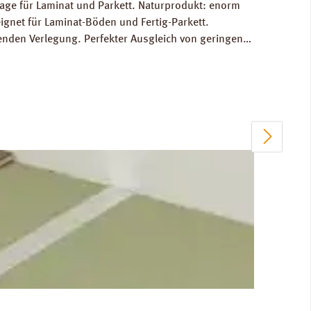
lage für Laminat und Parkett. Naturprodukt: enorm
eignet für Laminat-Böden und Fertig-Parkett.
nden Verlegung. Perfekter Ausgleich von geringen
ine hervorragende schalltechnische Entkopplung zum
: Datenblatt PRINZ Rollenkork Verlegeanleitung PRINZ