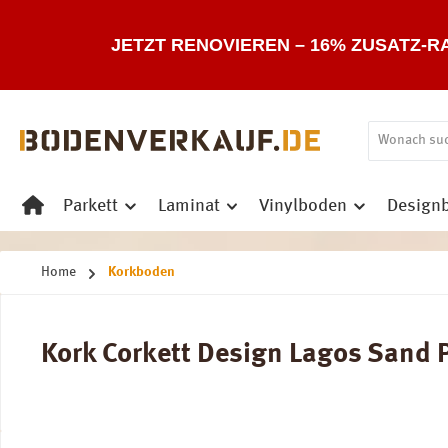
 Hauptinhalt springen
Zur Suche springen
Zur Hauptnavigation springen
JETZT RENOVIEREN – 16% ZUSATZ-R
Parkett
Laminat
Vinylboden
Design
Home
Korkboden
Kork Corkett Design Lagos Sand