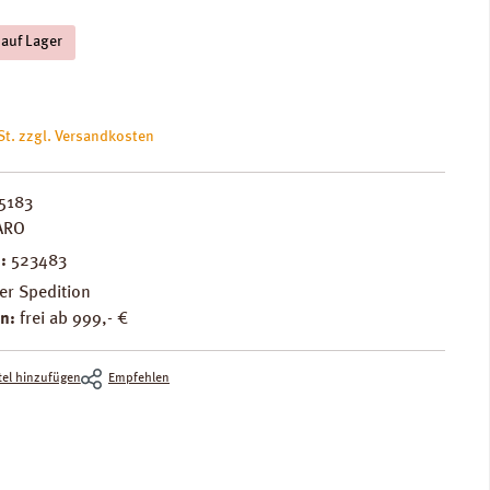
 auf Lager
is:
St. zzgl. Versandkosten
5183
ARO
.:
523483
er Spedition
n:
frei ab 999,- €
el hinzufügen
Empfehlen