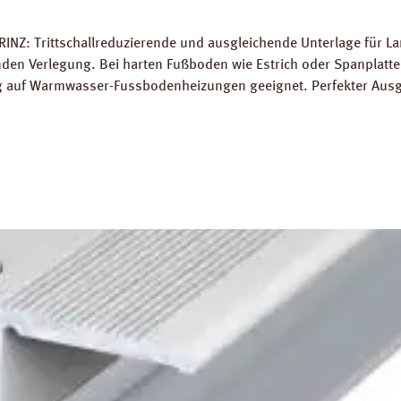
RINZ: Trittschallreduzierende und ausgleichende Unterlage für 
 Verlegung. Bei harten Fußboden wie Estrich oder Spanplatten
ung auf Warmwasser-Fussbodenheizungen geeignet. Perfekter Aus
5 m² Trittschall-Verbesserung: 16 dB (ISO 140-8). Dichte: 25 k
g PRINZ Basic Silent Datenblatt PRINZ Basic Silent