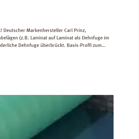
 Deutscher Markenhersteller Carl Prinz,
elägen (z.B. Laminat auf Laminat als Dehnfuge im
rderliche Dehnfuge überbrückt. Basis-Profil zum
age für die Berechnung der Versandkosten: 0,6 kg /