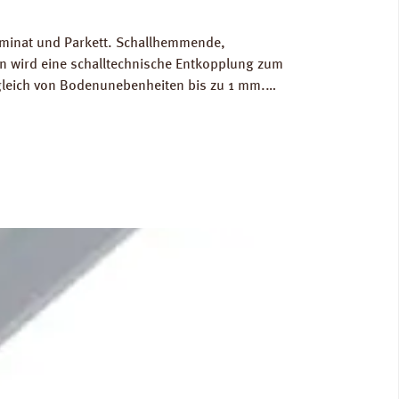
Laminat und Parkett. Schallhemmende,
 wird eine schalltechnische Entkopplung zum
gleich von Bodenunebenheiten bis zu 1 mm.
g/m³. FCKW- und HFCKW-frei. Ökologisch