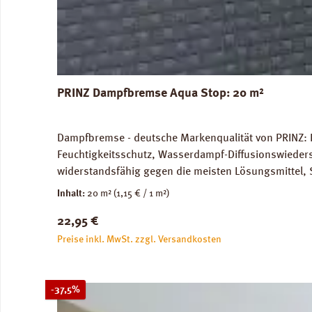
PRINZ Dampfbremse Aqua Stop: 20 m²
Dampfbremse - deutsche Markenqualität von PRINZ: 
Feuchtigkeitsschutz, Wasserdampf-Diffusionswieder
widerstandsfähig gegen die meisten Lösungsmittel, 
unbedenklich. Für Warmwasser-Fussbodenheizung gee
Inhalt:
20 m²
(1,15 € / 1 m²)
Versandkosten: 10 kg / Rolle. Verfügbare Downloa
Regulärer Preis:
22,95 €
Preise inkl. MwSt. zzgl. Versandkosten
Rabatt
-37,5%