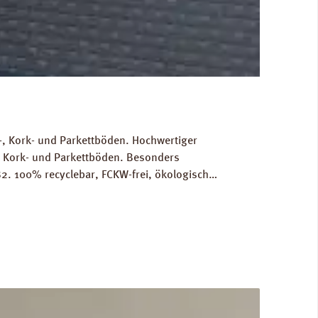
, Kork- und Parkettböden. Hochwertiger
, Kork- und Parkettböden. Besonders
2. 100% recyclebar, FCKW-frei, ökologisch
Gewicht als Grundlage für die Berechnung der
RINZ Dampfbremse AquaStop