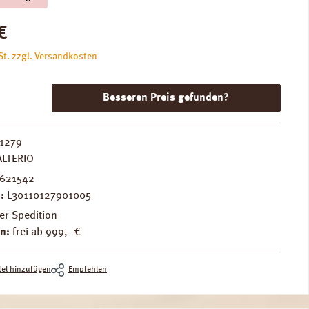
is:
€
St. zzgl. Versandkosten
Besseren Preis gefunden?
1279
LTERIO
621542
.:
L30110127901005
er Spedition
n:
frei ab 999,- €
el hinzufügen
Empfehlen