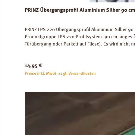
PRINZ Übergangsprofil Aluminium Silber 90 cm
PRINZ LPS 220 Übergangsprofil Aluminium Silber 90 c
Produktgruppe LPS 220 Profilsystem. 90 cm langes 
Türübergang oder Parkett auf Fliese). Es wird nicht 
Verschrauben, Verdübeln oder Verkleben. Deck-Profi
Stück.
Regulärer Preis:
14,95 €
Preise inkl. MwSt. zzgl. Versandkosten