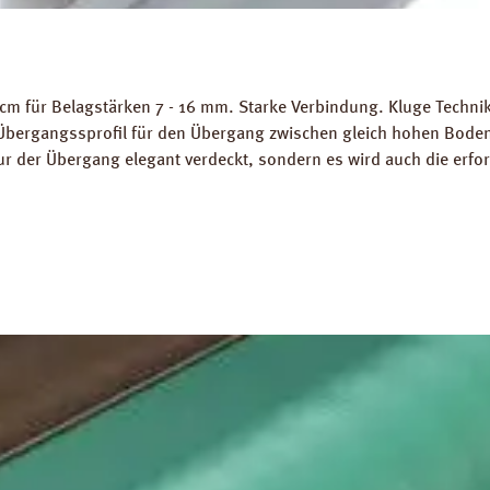
m für Belagstärken 7 - 16 mm. Starke Verbindung. Kluge Technik!
Übergangssprofil für den Übergang zwischen gleich hohen Bodenb
nur der Übergang elegant verdeckt, sondern es wird auch die erfo
l in Aluminium Silberoptik zum Verschrauben. Gewicht als Grundl