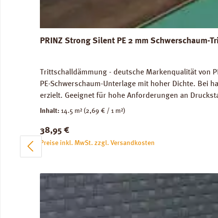
PRINZ Strong Silent PE 2 mm Schwerschaum-Tr
Trittschalldämmung - deutsche Markenqualität von PR
PE-Schwerschaum-Unterlage mit hoher Dichte. Bei ha
erzielt. Geeignet für hohe Anforderungen an Druckst
genutze Flächen) und im Objektbereich. Für die Ve
Inhalt:
14.5 m²
(2,69 € / 1 m²)
Abmessungen: Breite 100 cm, Länge 14,5 m: 1 Rolle =
Regulärer Preis:
38,95 €
unbedenklich. Verfügbare Downloads: Datenblatt PRIN
Preise inkl. MwSt. zzgl. Versandkosten