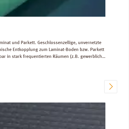
minat und Parkett. Geschlossenzellige, unvernetzte
hnische Entkopplung zum Laminat-Boden bzw. Parkett
bar in stark frequentierten Räumen (z.B. gewerblich
 Ausgleich von Bodenunebenheiten bis zu 1 mm.
80 kg/m³. FCKW- und HFCKW-frei. Ökologisch