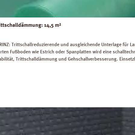
ittschalldämmung: 14,5 m²
INZ: Trittschallreduzierende und ausgleichende Unterlage für La
rten Fußboden wie Estrich oder Spanplatten wird eine schalltec
abilität, Trittschalldämmung und Gehschallverbesserung. Einsetz
rlegung auf Warmwasser-Fussbodenheizungen geeignet. Perfekter
 14,5 m². Trittschall-Verbesserung: 20 dB (ISO 140-8). Dichte: 
Z Strong Silent Verlegeanleitung PRINZ Strong Silent