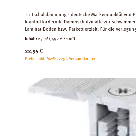
Trittschalldämmung - deutsche Markenqualität von P
komfortfördernde Dämmschutzmatte zur schwimmenden
Laminat-Boden bzw. Parkett erzielt. Für die Verleg
Abmessungen: Breite 100 cm, Länge 25 m: 1 Rolle = 2
Inhalt:
25 m²
(0,92 € / 1 m²)
unbedenklich. Verfügbare Downloads: Verlegeanleitun
Regulärer Preis:
22,95 €
Preise inkl. MwSt. zzgl. Versandkosten