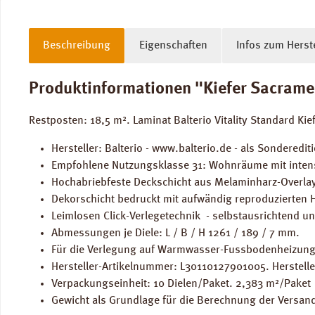
Beschreibung
Eigenschaften
Infos zum Herste
Produktinformationen "Kiefer Sacramen
Restposten: 18,5 m². Laminat Balterio Vitality Standard K
Hersteller: Balterio - www.balterio.de - als Sonderediti
Empfohlene Nutzungsklasse 31: Wohnräume mit inten
Hochabriebfeste Deckschicht aus Melaminharz-Overlay
Dekorschicht bedruckt mit aufwändig reproduzierten H
Leimlosen Click-Verlegetechnik - selbstausrichtend un
Abmessungen je Diele: L / B / H 1261 / 189 / 7 mm.
Für die Verlegung auf Warmwasser-Fussbodenheizung
Hersteller-Artikelnummer: L30110127901005. Herstel
Verpackungseinheit: 10 Dielen/Paket. 2,383 m²/Paket
Gewicht als Grundlage für die Berechnung der Versan