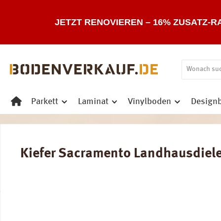
 Hauptinhalt springen
Zur Suche springen
Zur Hauptnavigation springen
JETZT RENOVIEREN – 16% ZUSATZ-R
Parkett
Laminat
Vinylboden
Design
Kiefer Sacramento Landhausdiele 
Bildergalerie überspringen