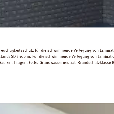
Feuchtigkeitsschutz für die schwimmende Verlegung von Laminat-
stand: SD > 100 m. Für die schwimmende Verlegung von Laminat-
Säuren, Laugen, Fette. Grundwasserneutral, Brandschutzklasse B
ignet. Abmessungen: Länge: 10 m, Breite 2 m, Stärke 200 mµ. 
ds: Datenblatt PRINZ Dampfbremse AquaStop Verlegeanleitung P