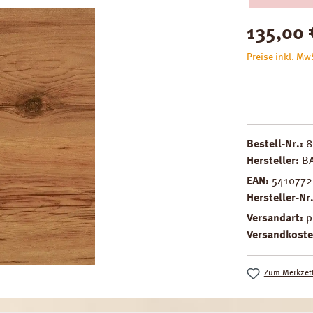
Regulärer Pre
135,00 
Preise inkl. Mw
Bestell-Nr.:
8
Hersteller:
BA
EAN:
5410772
Hersteller-Nr
Versandart:
p
Versandkoste
Zum Merkzett