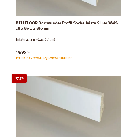
BELLFLOOR Dortmunder Profil Sockelleiste SL 80 Weiß
18 x 80 x 2380 mm
Inhalt:
2.38 m
(6,28 € / 1 m)
Regulärer Preis:
14,95 €
Preise inkl. MwSt. zzgl. Versandkosten
Rabatt
-27,5%