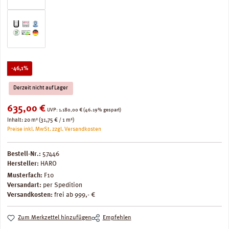
Rabatt
-46,1%
Derzeit nicht auf Lager
Verkaufspreis:
635,00 €
Regulärer Preis:
UVP:
1.180,00 €
(46.19% gespart)
Inhalt:
20 m²
(31,75 € / 1 m²)
Preise inkl. MwSt. zzgl. Versandkosten
Bestell-Nr.:
57446
Hersteller:
HARO
Musterfach:
F10
Versandart:
per Spedition
Versandkosten:
frei ab 999,- €
Zum Merkzettel hinzufügen
Empfehlen