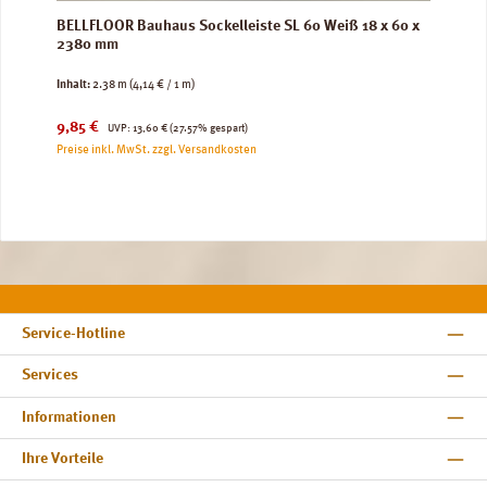
BELLFLOOR Bauhaus Sockelleiste SL 60 Weiß 18 x 60 x
2380 mm
Inhalt:
2.38 m
(4,14 € / 1 m)
Verkaufspreis:
Regulärer Preis:
9,85 €
UVP:
13,60 €
(27.57% gespart)
Preise inkl. MwSt. zzgl. Versandkosten
Service-Hotline
Services
Informationen
Ihre Vorteile