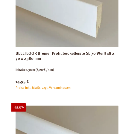
BELLFLOOR Bremer Profil Sockelleiste SL 70 Weiß 18 x
70 x 2380 mm
Inhalt:
2.38 m
(6,28 € / 1 m)
Regulärer Preis:
14,95 €
Preise inkl. MwSt. zzgl. Versandkosten
Rabatt
-37,5%