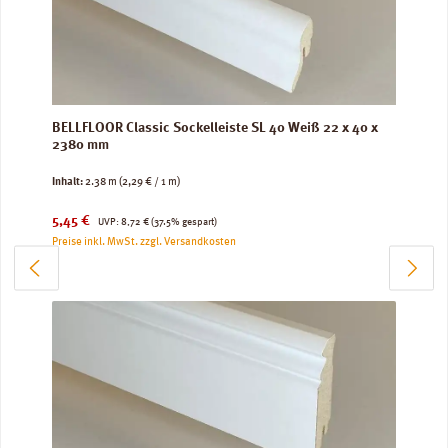
BELLFLOOR Classic Sockelleiste SL 40 Weiß 22 x 40 x
2380 mm
Inhalt:
2.38 m
(2,29 € / 1 m)
Verkaufspreis:
Regulärer Preis:
5,45 €
UVP:
8,72 €
(37.5% gespart)
Preise inkl. MwSt. zzgl. Versandkosten