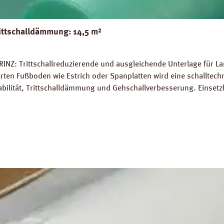
ittschalldämmung: 14,5 m²
INZ: Trittschallreduzierende und ausgleichende Unterlage für La
rten Fußboden wie Estrich oder Spanplatten wird eine schalltec
abilität, Trittschalldämmung und Gehschallverbesserung. Einsetz
rlegung auf Warmwasser-Fussbodenheizungen geeignet. Perfekter
 14,5 m². Trittschall-Verbesserung: 20 dB (ISO 140-8). Dichte: 
Z Strong Silent Verlegeanleitung PRINZ Strong Silent