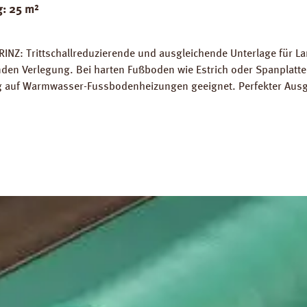
g: 25 m²
RINZ: Trittschallreduzierende und ausgleichende Unterlage für 
 Verlegung. Bei harten Fußboden wie Estrich oder Spanplatten
ung auf Warmwasser-Fussbodenheizungen geeignet. Perfekter Aus
5 m² Trittschall-Verbesserung: 16 dB (ISO 140-8). Dichte: 25 k
g PRINZ Basic Silent Datenblatt PRINZ Basic Silent