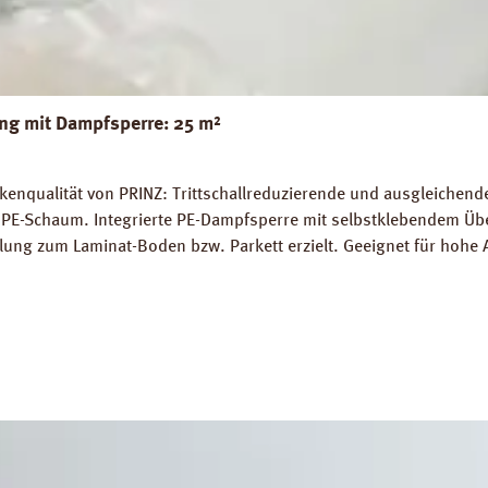
g mit Dampfsperre: 25 m²
nqualität von PRINZ: Trittschallreduzierende und ausgleichende 
PE-Schaum. Integrierte PE-Dampfsperre mit selbstklebendem Übe
lung zum Laminat-Boden bzw. Parkett erzielt. Geeignet für hohe 
 die schwimmende Verlegung von Fertigparkett und Laminatböden
gnet. Perfekter Ausgleich von Bodenunebenheiten bis zu 1 mm.
: 19 dB (ISO 140-8). Dichte: 25 kg / m³. FCKW- und HFCKW-frei. 
blatt PRINZ AquaStop Combi PLUS