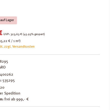
 auf Lager
:
€
Regulärer Preis:
UVP:
323,63 €
(45.93% gespart)
15,22 € / 1 m²)
St. zzgl. Versandkosten
8295
ARO
7400262
.:
535295
F20
er Spedition
n:
frei ab 999,- €