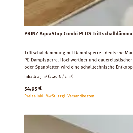
PRINZ AquaStop Combi PLUS Trittschalldämmun
Trittschalldämmung mit Dampfsperre - deutsche Marke
PE-Dampfsperre. Hochwertiger und dauerelastischer 
oder Spanplatten wird eine schalltechnische Entkopp
Trittschalldämmung und Gehschallverbesserung. Für
Inhalt:
25 m²
(2,20 € / 1 m²)
Verlegung auf Warmwasser-Fussbodenheizungen geei
Regulärer Preis:
54,95 €
2,2 mm, 1 Rolle = 25,0 m². Trittschall-Verbesserung
Verlegeanleitung PRINZ AquaStop Combi PLUS Daten
Preise inkl. MwSt. zzgl. Versandkosten