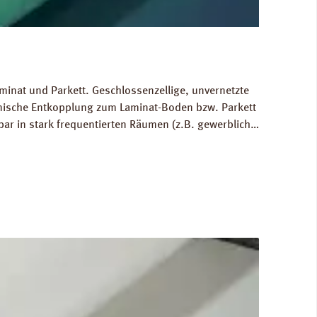
minat und Parkett. Geschlossenzellige, unvernetzte
hnische Entkopplung zum Laminat-Boden bzw. Parkett
bar in stark frequentierten Räumen (z.B. gewerblich
 Ausgleich von Bodenunebenheiten bis zu 1 mm.
80 kg/m³. FCKW- und HFCKW-frei. Ökologisch