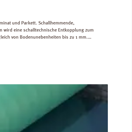
Laminat und Parkett. Schallhemmende,
 wird eine schalltechnische Entkopplung zum
gleich von Bodenunebenheiten bis zu 1 mm.
g/m³. FCKW- und HFCKW-frei. Ökologisch