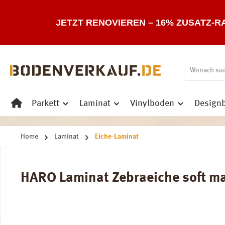
 Hauptinhalt springen
Zur Suche springen
Zur Hauptnavigation springen
JETZT RENOVIEREN – 16% ZUSATZ-R
Parkett
Laminat
Vinylboden
Design
Home
Laminat
Eiche-Laminat
HARO Laminat Zebraeiche soft matt