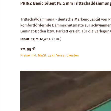
PRINZ Basic Silent PE 2 mm Trittschalldämmun
Trittschalldämmung - deutsche Markenqualität von P
komfortfördernde Dämmschutzmatte zur schwimmenden
Laminat-Boden bzw. Parkett erzielt. Für die Verleg
Abmessungen: Breite 100 cm, Länge 25 m: 1 Rolle = 2
Inhalt:
25 m²
(0,92 € / 1 m²)
unbedenklich. Verfügbare Downloads: Verlegeanleitun
Regulärer Preis:
22,95 €
Preise inkl. MwSt. zzgl. Versandkosten