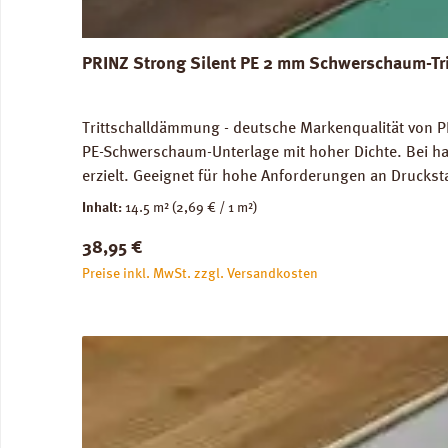
PRINZ Strong Silent PE 2 mm Schwerschaum-Tr
Trittschalldämmung - deutsche Markenqualität von PR
PE-Schwerschaum-Unterlage mit hoher Dichte. Bei ha
erzielt. Geeignet für hohe Anforderungen an Druckst
genutze Flächen) und im Objektbereich. Für die Ve
Inhalt:
14.5 m²
(2,69 € / 1 m²)
Abmessungen: Breite 100 cm, Länge 14,5 m: 1 Rolle =
Regulärer Preis:
38,95 €
unbedenklich. Verfügbare Downloads: Datenblatt PRIN
Preise inkl. MwSt. zzgl. Versandkosten