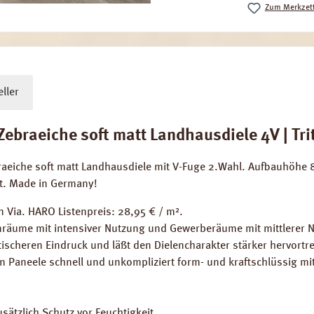
Zum Merkzett
ller
raeiche soft matt Landhausdiele 4V | Tritt
ebraeiche soft matt Landhausdiele mit V-Fuge 2.Wahl. Aufbauhöh
et. Made in Germany!
 Via. HARO Listenpreis: 28,95 € / m².
räume mit intensiver Nutzung und Gewerberäume mit mittlerer 
ischeren Eindruck und läßt den Dielencharakter stärker hervortre
en Paneele schnell und unkompliziert form- und kraftschlüssig mi
sätzlich Schutz vor Feuchtigkeit.