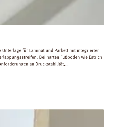
Unterlage für Laminat und Parkett mit integrierter
rlappungsstreifen. Bei harten Fußboden wie Estrich
Anforderungen an Druckstabilität,
 in normal frequentierten Räumen. Für die
 Abmessungen: Breite 100 cm, Länge 25,0 m, Stärke
Ökologisch unbedenklich. Verfügbare Downloads: