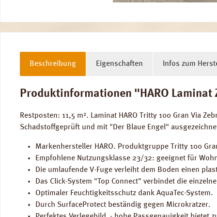
Beschreibung
Eigenschaften
Infos zum Herste
Produktinformationen "HARO Laminat Zeb
Restposten: 11,5 m². Laminat HARO Tritty 100 Gran Via Z
Schadstoffgeprüft und mit "Der Blaue Engel" ausgezeichn
Markenhersteller HARO. Produktgruppe Tritty 100 Gran
Empfohlene Nutzungsklasse 23/32: geeignet für Wohn
Die umlaufende V-Fuge verleiht dem Boden einen plast
Das Click-System "Top Connect" verbindet die einzeln
Optimaler Feuchtigkeitsschutz dank AquaTec-System.
Durch SurfaceProtect beständig gegen Microkratzer.
Perfektes Verlegebild - hohe Passgenauigkeit bietet zu