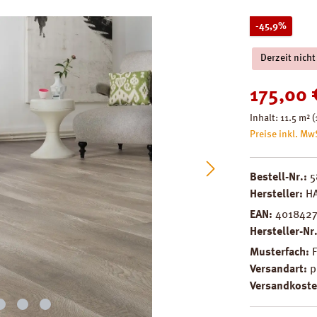
Rabatt
-45,9%
Derzeit nicht
Verkaufspreis
175,00 
Inhalt:
11.5 m²
(
Preise inkl. Mw
Bestell-Nr.:
5
Hersteller:
H
EAN:
401842
Hersteller-Nr
Musterfach:
Versandart:
p
Versandkoste