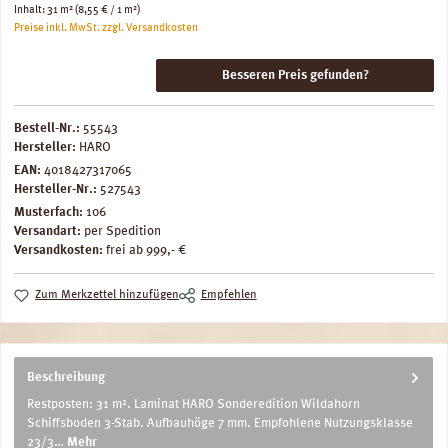
Inhalt:
31 m²
(8,55 € / 1 m²)
Preise inkl. MwSt. zzgl. Versandkosten
Besseren Preis gefunden?
Bestell-Nr.:
55543
Hersteller:
HARO
EAN:
4018427317065
Hersteller-Nr.:
527543
Musterfach:
106
Versandart:
per Spedition
Versandkosten:
frei ab 999,- €
Zum Merkzettel hinzufügen
Empfehlen
Beschreibung
Restposten: 31 m². Laminat HARO Sonderedition Wildahorn
Schiffsboden 3-Stab. Aufbauhöge 7 mm. Empfohlene Nutzungsklasse
23/3…
Mehr