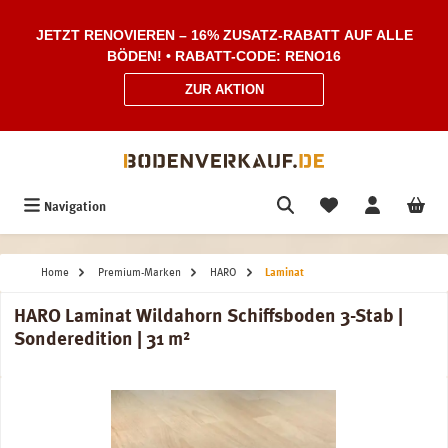
Zum Hauptinhalt springen
JETZT RENOVIEREN – 16% ZUSATZ-RABATT AUF ALLE
BÖDEN! • RABATT-CODE: RENO16
ZUR AKTION
Navigation
Home
Premium-Marken
HARO
Laminat
HARO Laminat Wildahorn Schiffsboden 3-Stab |
Sonderedition | 31 m²
Bildergalerie überspringen