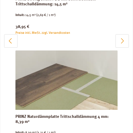
Trittschalldämmung: 14,5 m²
Inhalt:
14.5 m²
(2,69 € / 1 m²)
Regulärer Preis:
38,95 €
Preise inkl. MwSt. zzgl. Versandkosten
PRINZ Naturdämmplatte Trittschalldämmung 4 mm:
8,39 m²
Inhalt:
8.39 m²
(3,21 € / 1 m²)