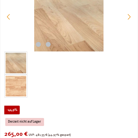
Rabatt
-44,9%
Derzeit nicht auf Lager
Verkaufspreis:
265,00 €
Regulärer Preis:
UVP:
481,55 €
(44.97% gespart)