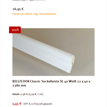
Regulärer Preis:
26,95 €
Preise inkl. MwSt. zzgl. Versandkosten
Rabatt
-37,5%
BELLFLOOR Classic Sockelleiste SL 40 Weiß 22 x 40 x
2380 mm
Inhalt:
2.38 m
(2,29 € / 1 m)
Verkaufspreis:
Regulärer Preis:
5,45 €
UVP:
8,72 €
(37.5% gespart)