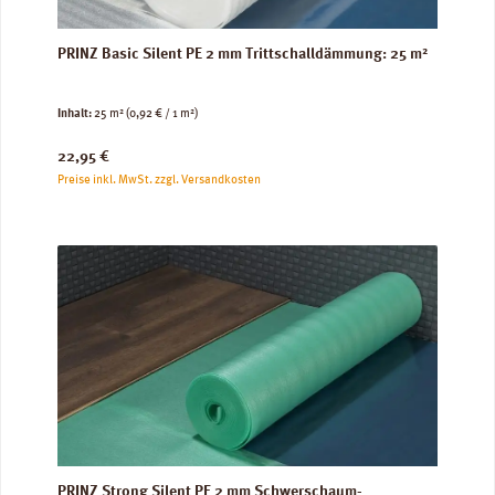
PRINZ Basic Silent PE 2 mm Trittschalldämmung: 25 m²
Inhalt:
25 m²
(0,92 € / 1 m²)
Regulärer Preis:
22,95 €
Preise inkl. MwSt. zzgl. Versandkosten
PRINZ Strong Silent PE 2 mm Schwerschaum-