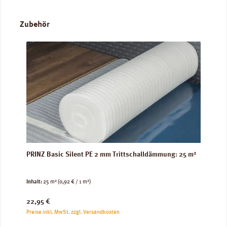
Produktgalerie überspringen
Zubehör
PRINZ Basic Silent PE 2 mm Trittschalldämmung: 25 m²
Inhalt:
25 m²
(0,92 € / 1 m²)
Regulärer Preis:
22,95 €
Preise inkl. MwSt. zzgl. Versandkosten