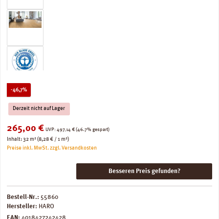
Rabatt
-46,7%
Derzeit nicht auf Lager
Verkaufspreis:
265,00 €
Regulärer Preis:
UVP:
497,14 €
(46.7% gespart)
Inhalt:
32 m²
(8,28 € / 1 m²)
Preise inkl. MwSt. zzgl. Versandkosten
Besseren Preis gefunden?
Bestell-Nr.:
55860
Hersteller:
HARO
EAN:
4018427242428