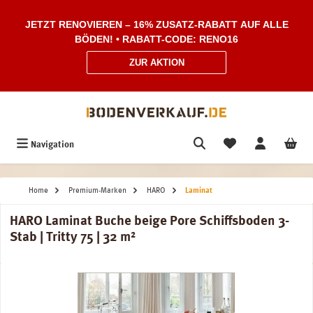
Zum Hauptinhalt springen
JETZT RENOVIEREN – 16% ZUSATZ-RABATT AUF ALLE
BÖDEN! • RABATT-CODE: RENO16
ZUR AKTION
Navigation
Home
Premium-Marken
HARO
Laminat
HARO Laminat Buche beige Pore Schiffsboden 3-
Stab | Tritty 75 | 32 m²
Bildergalerie überspringen