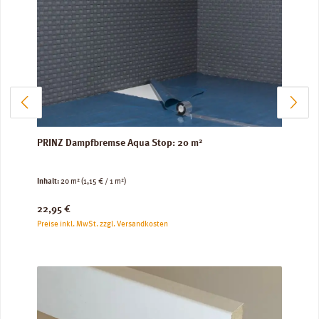
PRINZ Dampfbremse Aqua Stop: 20 m²
Inhalt:
20 m²
(1,15 € / 1 m²)
Regulärer Preis:
22,95 €
Preise inkl. MwSt. zzgl. Versandkosten