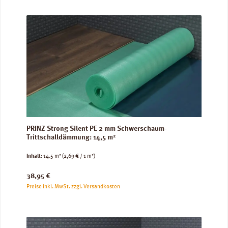
PRINZ Strong Silent PE 2 mm Schwerschaum-
Trittschalldämmung: 14,5 m²
Inhalt:
14.5 m²
(2,69 € / 1 m²)
Regulärer Preis:
38,95 €
Preise inkl. MwSt. zzgl. Versandkosten