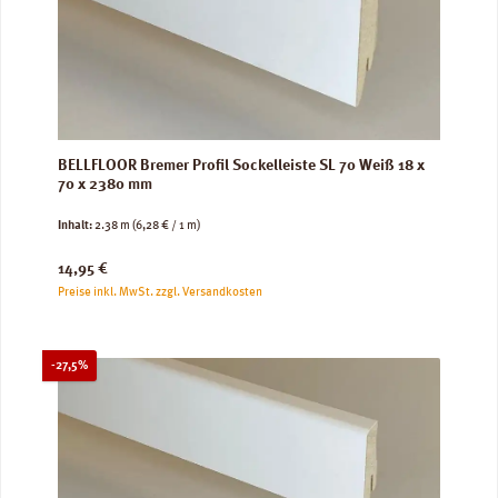
BELLFLOOR Bremer Profil Sockelleiste SL 70 Weiß 18 x
70 x 2380 mm
Inhalt:
2.38 m
(6,28 € / 1 m)
Regulärer Preis:
14,95 €
Preise inkl. MwSt. zzgl. Versandkosten
Rabatt
-27,5%