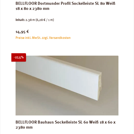
BELLFLOOR Dortmunder Profil Sockelleiste SL 80 Weiß
18 x 80 x 2380 mm
Inhalt:
2.38 m
(6,28 € / 1 m)
Regulärer Preis:
14,95 €
Preise inkl. MwSt. zzgl. Versandkosten
Rabatt
-27,5%
BELLFLOOR Bauhaus Sockelleiste SL 60 Weiß 18 x 60 x
2380 mm