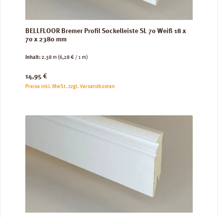
BELLFLOOR Bremer Profil Sockelleiste SL 70 Weiß 18 x
70 x 2380 mm
Inhalt:
2.38 m
(6,28 € / 1 m)
Regulärer Preis:
14,95 €
Preise inkl. MwSt. zzgl. Versandkosten