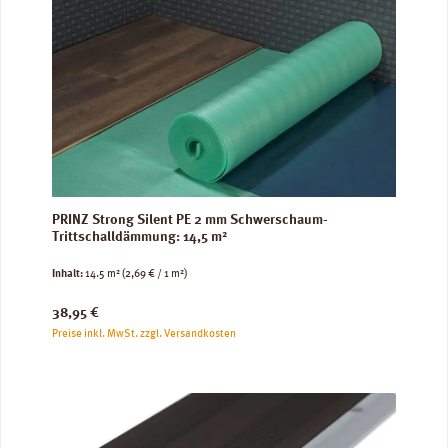
PRINZ Strong Silent PE 2 mm Schwerschaum-
Trittschalldämmung: 14,5 m²
Inhalt:
14.5 m²
(2,69 € / 1 m²)
Regulärer Preis:
38,95 €
Preise inkl. MwSt. zzgl. Versandkosten