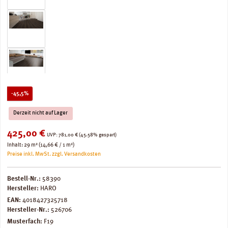
Rabatt
-45,5%
Derzeit nicht auf Lager
Verkaufspreis:
425,00 €
Regulärer Preis:
UVP:
781,00 €
(45.58% gespart)
Inhalt:
29 m²
(14,66 € / 1 m²)
Preise inkl. MwSt. zzgl. Versandkosten
Bestell-Nr.:
58390
Hersteller:
HARO
EAN:
4018427325718
Hersteller-Nr.:
526706
Musterfach:
F19