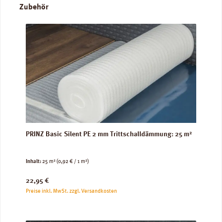
Produktgalerie überspringen
Zubehör
PRINZ Basic Silent PE 2 mm Trittschalldämmung: 25 m²
Inhalt:
25 m²
(0,92 € / 1 m²)
Regulärer Preis:
22,95 €
Preise inkl. MwSt. zzgl. Versandkosten