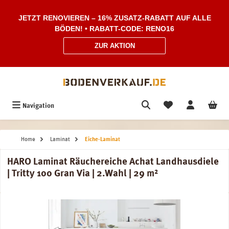
Zum Hauptinhalt springen
JETZT RENOVIEREN – 16% ZUSATZ-RABATT AUF ALLE
BÖDEN! • RABATT-CODE: RENO16
ZUR AKTION
Navigation
Home
Laminat
Eiche-Laminat
HARO Laminat Räuchereiche Achat Landhausdiele
| Tritty 100 Gran Via | 2.Wahl | 29 m²
Bildergalerie überspringen