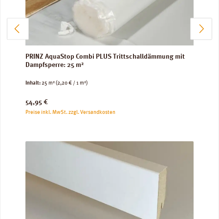
PRINZ AquaStop Combi PLUS Trittschalldämmung mit
Dampfsperre: 25 m²
Inhalt:
25 m²
(2,20 € / 1 m²)
Regulärer Preis:
54,95 €
Preise inkl. MwSt. zzgl. Versandkosten