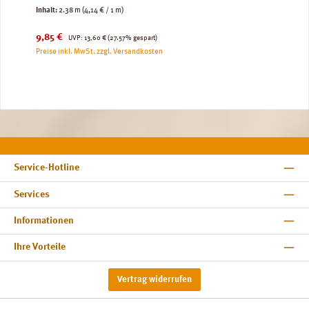
Inhalt:
2.38 m
(4,14 € / 1 m)
Verkaufspreis:
Regulärer Preis:
9,85 €
UVP:
13,60 €
(27.57% gespart)
Preise inkl. MwSt. zzgl. Versandkosten
Service-Hotline
Services
Informationen
Ihre Vorteile
Vertrag widerrufen