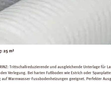
g: 25 m²
RINZ: Trittschallreduzierende und ausgleichende Unterlage für 
 Verlegung. Bei harten Fußboden wie Estrich oder Spanplatten
ung auf Warmwasser-Fussbodenheizungen geeignet. Perfekter Aus
5 m² Trittschall-Verbesserung: 16 dB (ISO 140-8). Dichte: 25 k
g PRINZ Basic Silent Datenblatt PRINZ Basic Silent