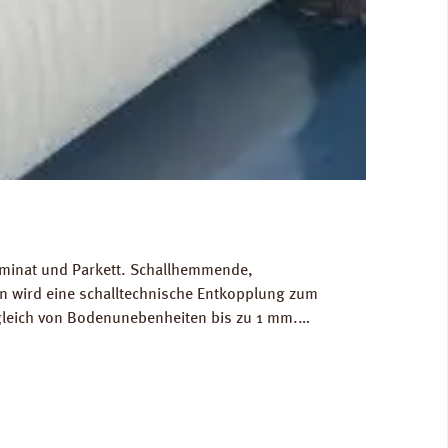
Laminat und Parkett. Schallhemmende,
 wird eine schalltechnische Entkopplung zum
gleich von Bodenunebenheiten bis zu 1 mm.
g/m³. FCKW- und HFCKW-frei. Ökologisch