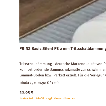
PRINZ Basic Silent PE 2 mm Trittschalldämmun
Trittschalldämmung - deutsche Markenqualität von P
komfortfördernde Dämmschutzmatte zur schwimmenden
Laminat-Boden bzw. Parkett erzielt. Für die Verleg
Abmessungen: Breite 100 cm, Länge 25 m: 1 Rolle = 2
Inhalt:
25 m²
(0,92 € / 1 m²)
unbedenklich. Verfügbare Downloads: Verlegeanleitun
Regulärer Preis:
22,95 €
Preise inkl. MwSt. zzgl. Versandkosten