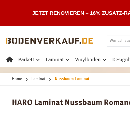
 Hauptinhalt springen
Zur Suche springen
Zur Hauptnavigation springen
JETZT RENOVIEREN – 16% ZUSATZ-R
Parkett
Laminat
Vinylboden
Design
Home
Laminat
Nussbaum-Laminat
HARO Laminat Nussbaum Romano L