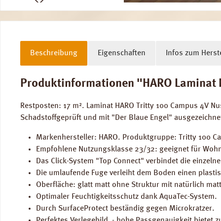
Beschreibung
Eigenschaften
Infos zum Herste
Produktinformationen "HARO Laminat N
Restposten: 17 m². Laminat HARO Tritty 100 Campus 4V N
Schadstoffgeprüft und mit "Der Blaue Engel" ausgezeichn
Markenhersteller: HARO. Produktgruppe: Tritty 100 Ca
Empfohlene Nutzungsklasse 23/32: geeignet für Wohn
Das Click-System "Top Connect" verbindet die einzeln
Die umlaufende Fuge verleiht dem Boden einen plastis
Oberfläche: glatt matt ohne Struktur mit natürlich mat
Optimaler Feuchtigkeitsschutz dank AquaTec-System.
Durch SurfaceProtect beständig gegen Microkratzer.
Perfektes Verlegebild - hohe Passgenauigkeit bietet zu