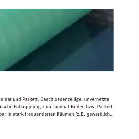
minat und Parkett. Geschlossenzellige, unvernetzte
hnische Entkopplung zum Laminat-Boden bzw. Parkett
bar in stark frequentierten Räumen (z.B. gewerblich
 Ausgleich von Bodenunebenheiten bis zu 1 mm.
80 kg/m³. FCKW- und HFCKW-frei. Ökologisch