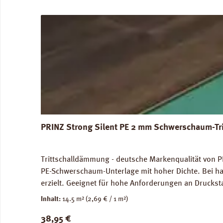
PRINZ Strong Silent PE 2 mm Schwerschaum-Tr
Trittschalldämmung - deutsche Markenqualität von PR
PE-Schwerschaum-Unterlage mit hoher Dichte. Bei ha
erzielt. Geeignet für hohe Anforderungen an Druckst
genutze Flächen) und im Objektbereich. Für die Ve
Inhalt:
14.5 m²
(2,69 € / 1 m²)
Abmessungen: Breite 100 cm, Länge 14,5 m: 1 Rolle =
Regulärer Preis:
38,95 €
unbedenklich. Verfügbare Downloads: Datenblatt PRIN