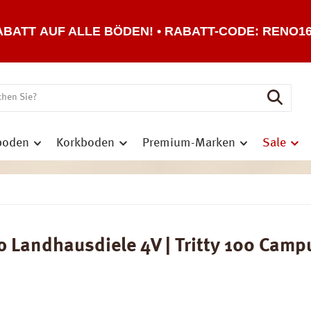
ABATT AUF ALLE BÖDEN! • RABATT-CODE: RENO1
boden
Korkboden
Premium-Marken
Sale
andhausdiele 4V | Tritty 100 Campu