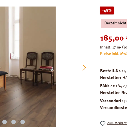
Rabatt
-48%
Derzeit nicht
Verkaufspreis
185,00 
Inhalt:
17 m²
(10
Preise inkl. Mw
Bestell-Nr.:
5
Hersteller:
H
EAN:
401842
Hersteller-Nr
Versandart:
p
Versandkoste
Zum Merkzett