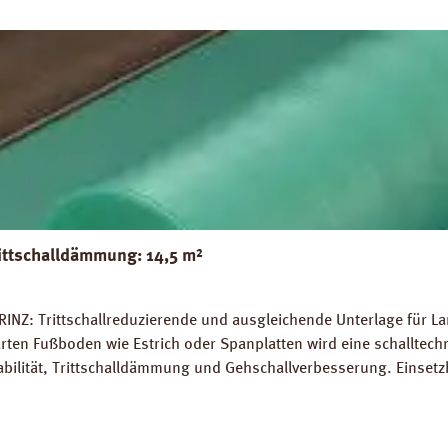
ittschalldämmung: 14,5 m²
INZ: Trittschallreduzierende und ausgleichende Unterlage für La
rten Fußboden wie Estrich oder Spanplatten wird eine schalltec
abilität, Trittschalldämmung und Gehschallverbesserung. Einsetz
rlegung auf Warmwasser-Fussbodenheizungen geeignet. Perfekter
 14,5 m². Trittschall-Verbesserung: 20 dB (ISO 140-8). Dichte: 
Z Strong Silent Verlegeanleitung PRINZ Strong Silent