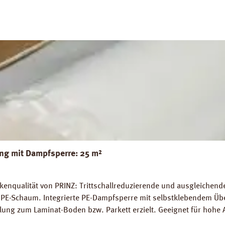
g mit Dampfsperre: 25 m²
nqualität von PRINZ: Trittschallreduzierende und ausgleichende 
PE-Schaum. Integrierte PE-Dampfsperre mit selbstklebendem Übe
lung zum Laminat-Boden bzw. Parkett erzielt. Geeignet für hohe 
 die schwimmende Verlegung von Fertigparkett und Laminatböden