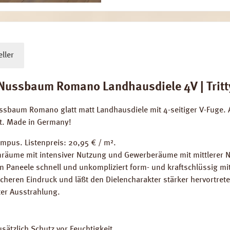
ller
ussbaum Romano Landhausdiele 4V | Tritty
ussbaum Romano glatt matt Landhausdiele mit 4-seitiger V-Fuge
et. Made in Germany!
mpus. Listenpreis: 20,95 € / m².
räume mit intensiver Nutzung und Gewerberäume mit mittlerer 
en Paneele schnell und unkompliziert form- und kraftschlüssig mi
cheren Eindruck und läßt den Dielencharakter stärker hervortrete
ter Ausstrahlung.
sätzlich Schutz vor Feuchtigkeit.