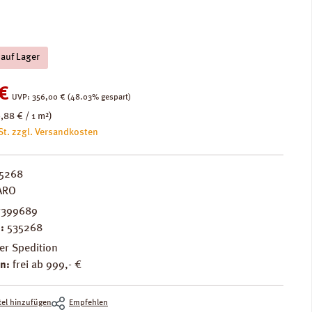
 auf Lager
:
€
Regulärer Preis:
UVP:
356,00 €
(48.03% gespart)
,88 € / 1 m²)
St. zzgl. Versandkosten
5268
ARO
7399689
.:
535268
er Spedition
n:
frei ab 999,- €
el hinzufügen
Empfehlen