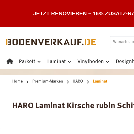
 Hauptinhalt springen
Zur Suche springen
Zur Hauptnavigation springen
JETZT RENOVIEREN – 16% ZUSATZ-R
Parkett
Laminat
Vinylboden
Design
Home
Premium-Marken
HARO
Laminat
HARO Laminat Kirsche rubin Schif