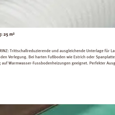
g: 25 m²
RINZ: Trittschallreduzierende und ausgleichende Unterlage für 
 Verlegung. Bei harten Fußboden wie Estrich oder Spanplatten
ung auf Warmwasser-Fussbodenheizungen geeignet. Perfekter Aus
5 m² Trittschall-Verbesserung: 16 dB (ISO 140-8). Dichte: 25 k
g PRINZ Basic Silent Datenblatt PRINZ Basic Silent