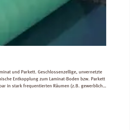
minat und Parkett. Geschlossenzellige, unvernetzte
hnische Entkopplung zum Laminat-Boden bzw. Parkett
bar in stark frequentierten Räumen (z.B. gewerblich
 Ausgleich von Bodenunebenheiten bis zu 1 mm.
80 kg/m³. FCKW- und HFCKW-frei. Ökologisch