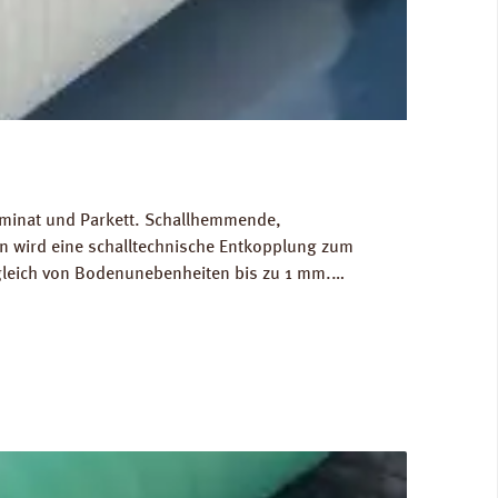
Laminat und Parkett. Schallhemmende,
 wird eine schalltechnische Entkopplung zum
gleich von Bodenunebenheiten bis zu 1 mm.
g/m³. FCKW- und HFCKW-frei. Ökologisch