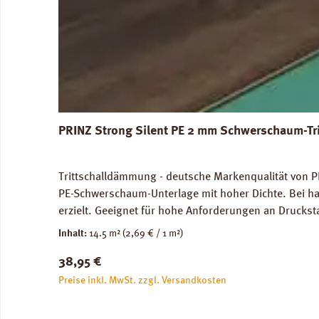
PRINZ Strong Silent PE 2 mm Schwerschaum-Tr
Trittschalldämmung - deutsche Markenqualität von PR
PE-Schwerschaum-Unterlage mit hoher Dichte. Bei ha
erzielt. Geeignet für hohe Anforderungen an Druckst
genutze Flächen) und im Objektbereich. Für die Ve
Inhalt:
14.5 m²
(2,69 € / 1 m²)
Abmessungen: Breite 100 cm, Länge 14,5 m: 1 Rolle =
Regulärer Preis:
38,95 €
unbedenklich. Verfügbare Downloads: Datenblatt PRIN
Preise inkl. MwSt. zzgl. Versandkosten