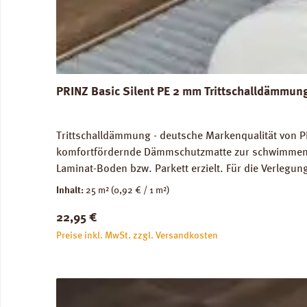
PRINZ Basic Silent PE 2 mm Trittschalldämmun
Trittschalldämmung - deutsche Markenqualität von P
komfortfördernde Dämmschutzmatte zur schwimmenden
Laminat-Boden bzw. Parkett erzielt. Für die Verleg
Abmessungen: Breite 100 cm, Länge 25 m: 1 Rolle = 2
Inhalt:
25 m²
(0,92 € / 1 m²)
unbedenklich. Verfügbare Downloads: Verlegeanleitun
Regulärer Preis:
22,95 €
Preise inkl. MwSt. zzgl. Versandkosten