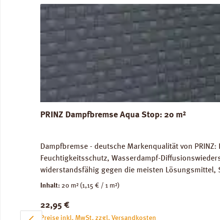
PRINZ Dampfbremse Aqua Stop: 20 m²
Dampfbremse - deutsche Markenqualität von PRINZ: 
Feuchtigkeitsschutz, Wasserdampf-Diffusionswieder
widerstandsfähig gegen die meisten Lösungsmittel, 
unbedenklich. Für Warmwasser-Fussbodenheizung gee
Inhalt:
20 m²
(1,15 € / 1 m²)
Versandkosten: 10 kg / Rolle. Verfügbare Downloa
Regulärer Preis:
22,95 €
Preise inkl. MwSt. zzgl. Versandkosten