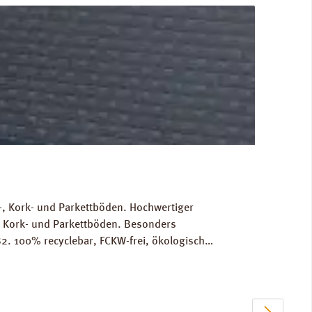
, Kork- und Parkettböden. Hochwertiger
, Kork- und Parkettböden. Besonders
2. 100% recyclebar, FCKW-frei, ökologisch
Gewicht als Grundlage für die Berechnung der
RINZ Dampfbremse AquaStop