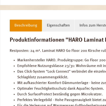
Beschreibung
Eigenschaften
Infos zum Herste
Produktinformationen "HARO Laminat Ki
Restposten: 24 m². Laminat HARO Go Floor 200 Kirsche ru
Markenhersteller HARO. Produktgruppe: Go Floor 200 
Empfohlene Nutzungsklasse 23/31: Wohnräume mit in
Das Click-System "Lock Connect" verbindet die einzel
Schlagklotz zusammengeklickt.
Mit aufkaschierter Komfort-Dämmunterlage - keine zu
Optimaler Feuchtigkeitsschutz dank AquaTec-System.
Durch SurfaceProtect beständig gegen Microkratzer.
Perfektes Verlegebild - Hohe Passgenauigkeit bietet zu
Für die Verlegung auf Warmwasser-Fußbodenheizunge