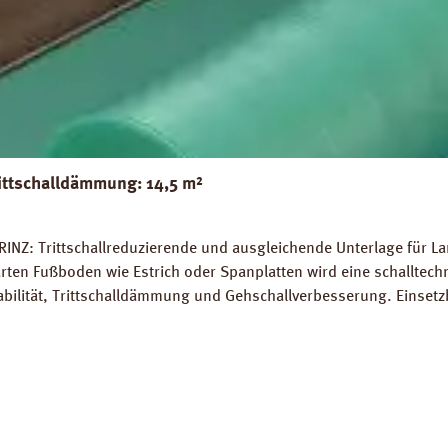
ittschalldämmung: 14,5 m²
INZ: Trittschallreduzierende und ausgleichende Unterlage für La
rten Fußboden wie Estrich oder Spanplatten wird eine schalltec
abilität, Trittschalldämmung und Gehschallverbesserung. Einsetz
rlegung auf Warmwasser-Fussbodenheizungen geeignet. Perfekter
 14,5 m². Trittschall-Verbesserung: 20 dB (ISO 140-8). Dichte: 
Z Strong Silent Verlegeanleitung PRINZ Strong Silent