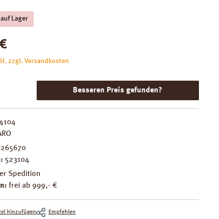
 auf Lager
is:
 €
St. zzgl. Versandkosten
Besseren Preis gefunden?
4104
ARO
7265670
.:
523104
er Spedition
n:
frei ab 999,- €
el hinzufügen
Empfehlen