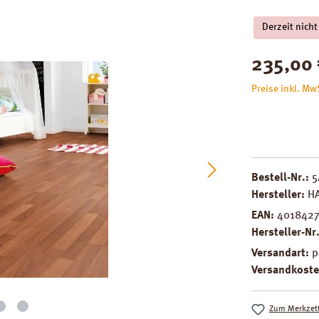
Derzeit nicht
Regulärer Pre
235,00
Preise inkl. Mw
Bestell-Nr.:
5
Hersteller:
H
EAN:
401842
Hersteller-Nr
Versandart:
p
Versandkoste
Zum Merkzett