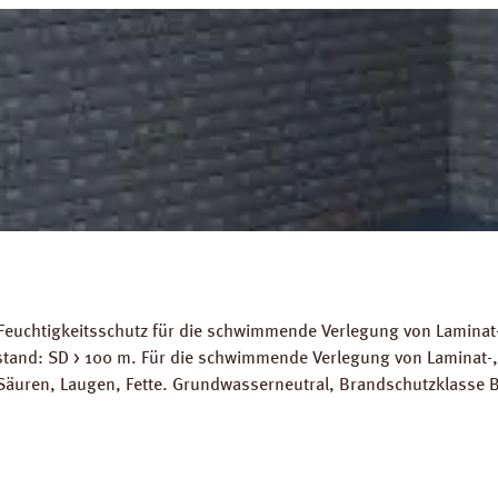
Feuchtigkeitsschutz für die schwimmende Verlegung von Laminat-
stand: SD > 100 m. Für die schwimmende Verlegung von Laminat-
Säuren, Laugen, Fette. Grundwasserneutral, Brandschutzklasse B
ignet. Abmessungen: Länge: 10 m, Breite 2 m, Stärke 200 mµ. 
ds: Datenblatt PRINZ Dampfbremse AquaStop Verlegeanleitung P