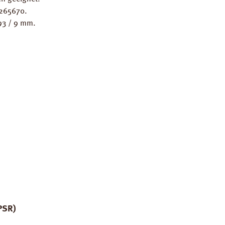
7265670.
93 / 9 mm.
PSR)