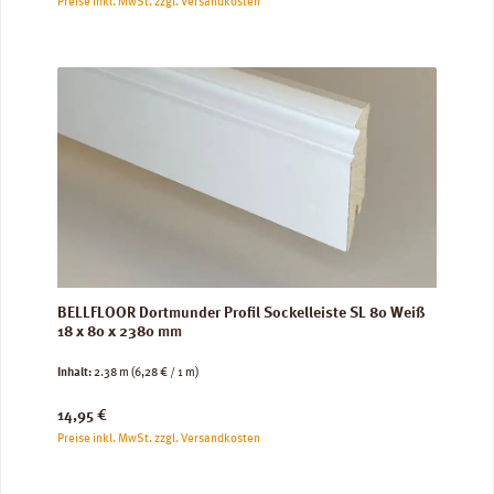
Preise inkl. MwSt. zzgl. Versandkosten
BELLFLOOR Dortmunder Profil Sockelleiste SL 80 Weiß
18 x 80 x 2380 mm
Inhalt:
2.38 m
(6,28 € / 1 m)
Regulärer Preis:
14,95 €
Preise inkl. MwSt. zzgl. Versandkosten