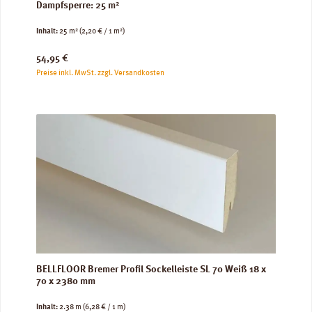
Dampfsperre: 25 m²
Inhalt:
25 m²
(2,20 € / 1 m²)
Regulärer Preis:
54,95 €
Preise inkl. MwSt. zzgl. Versandkosten
BELLFLOOR Bremer Profil Sockelleiste SL 70 Weiß 18 x
70 x 2380 mm
Inhalt:
2.38 m
(6,28 € / 1 m)