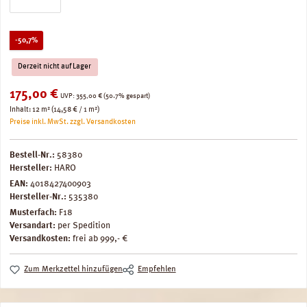
Rabatt
-50,7%
Derzeit nicht auf Lager
Verkaufspreis:
175,00 €
Regulärer Preis:
UVP:
355,00 €
(50.7% gespart)
Inhalt:
12 m²
(14,58 € / 1 m²)
Preise inkl. MwSt. zzgl. Versandkosten
Bestell-Nr.:
58380
Hersteller:
HARO
EAN:
4018427400903
Hersteller-Nr.:
535380
Musterfach:
F18
Versandart:
per Spedition
Versandkosten:
frei ab 999,- €
Zum Merkzettel hinzufügen
Empfehlen