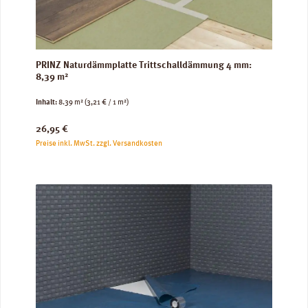
PRINZ Naturdämmplatte Trittschalldämmung 4 mm:
8,39 m²
Inhalt:
8.39 m²
(3,21 € / 1 m²)
Regulärer Preis:
26,95 €
Preise inkl. MwSt. zzgl. Versandkosten