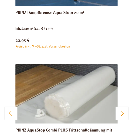
PRINZ Dampfbremse Aqua Stop: 20 m²
Inhalt:
20 m²
(1,15 € / 1 m²)
Regulärer Preis:
22,95 €
Preise inkl. MwSt. zzgl. Versandkosten
PRINZ AquaStop Combi PLUS Trittschalldämmung mit