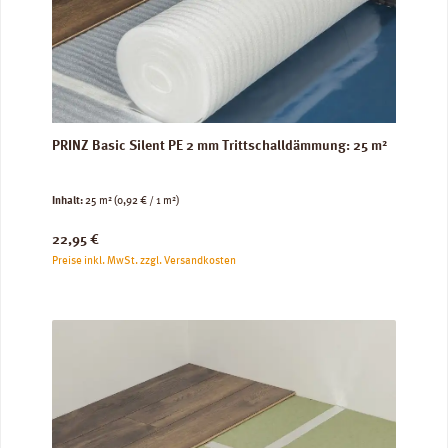
PRINZ Basic Silent PE 2 mm Trittschalldämmung: 25 m²
Inhalt:
25 m²
(0,92 € / 1 m²)
Regulärer Preis:
22,95 €
Preise inkl. MwSt. zzgl. Versandkosten