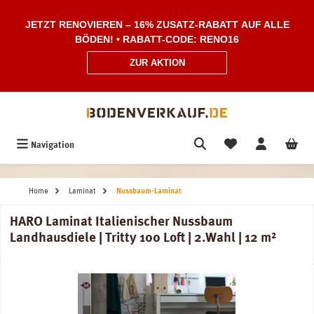
Zum Hauptinhalt springen
JETZT RENOVIEREN – 16% ZUSATZ-RABATT AUF ALLE
BÖDEN! • RABATT-CODE: RENO16
ZUR AKTION
Navigation
Home
Laminat
Nussbaum-Laminat
HARO Laminat Italienischer Nussbaum
Landhausdiele | Tritty 100 Loft | 2.Wahl | 12 m²
Bildergalerie überspringen