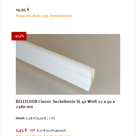
Regulärer Preis:
14,95 €
Preise inkl. MwSt. zzgl. Versandkosten
Rabatt
-37,5%
BELLFLOOR Classic Sockelleiste SL 40 Weiß 22 x 40 x
2380 mm
Inhalt:
2.38 m
(2,29 € / 1 m)
Verkaufspreis:
Regulärer Preis:
5,45 €
UVP:
8,72 €
(37.5% gespart)