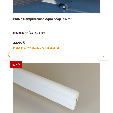
PRINZ Dampfbremse Aqua Stop: 20 m²
Inhalt:
20 m²
(1,15 € / 1 m²)
Regulärer Preis:
22,95 €
Preise inkl. MwSt. zzgl. Versandkosten
Rabatt
-37,5%