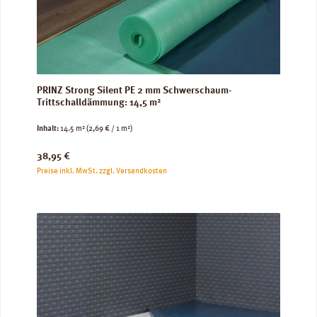
PRINZ Strong Silent PE 2 mm Schwerschaum-
Trittschalldämmung: 14,5 m²
Inhalt:
14.5 m²
(2,69 € / 1 m²)
Regulärer Preis:
38,95 €
Preise inkl. MwSt. zzgl. Versandkosten