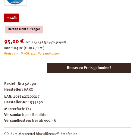
Rabatt
-57,4%
Derzeit nicht auf Lager
Verkaufspreis:
95,00 €
Regulärer Preis:
UVP:
223,23 €
(57.44% gespart)
Inhalt:
8.5 m²
(11,18 € / 1 m²)
Preise inkl. MwSt. zzgl. Versandkosten
Besseren Preis gefunden?
Bestell-Nr.:
58290
Hersteller:
HARO
EAN:
4018427400217
Hersteller-Nr.:
535290
Musterfach:
F17
Versandart:
per Spedition
Versandkosten:
frei ab 999,- €
Zum Merkzettel hinzufügen
Empfehlen