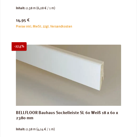
Inhalt:
2.38 m
(6,28 € / 1 m)
Regulärer Preis:
14,95 €
Preise inkl. MwSt. zzgl. Versandkosten
Rabatt
-27,5%
BELLFLOOR Bauhaus Sockelleiste SL 60 Weiß 18 x 60 x
2380 mm
Inhalt:
2.38 m
(4,14 € / 1 m)