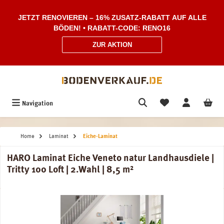
Zum Hauptinhalt springen
JETZT RENOVIEREN – 16% ZUSATZ-RABATT AUF ALLE
BÖDEN! • RABATT-CODE: RENO16
ZUR AKTION
Navigation
Home
Laminat
Eiche-Laminat
HARO Laminat Eiche Veneto natur Landhausdiele |
Tritty 100 Loft | 2.Wahl | 8,5 m²
Bildergalerie überspringen