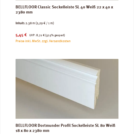
BELLFLOOR Classic Sockelleiste SL 40 Weiß 22 x 40 x
2380 mm
Inhalt:
2.38 m
(2,29 € / 1 m)
Verkaufspreis:
Regulärer Preis:
5,45 €
UVP:
8,72 €
(37.5% gespart)
Preise inkl. MwSt. zzgl. Versandkosten
BELLFLOOR Dortmunder Profil Sockelleiste SL 80 Weiß
18 x 80 x 2380 mm