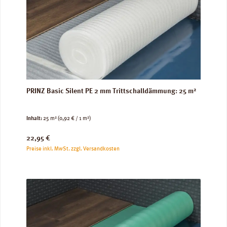
PRINZ Basic Silent PE 2 mm Trittschalldämmung: 25 m²
Inhalt:
25 m²
(0,92 € / 1 m²)
Regulärer Preis:
22,95 €
Preise inkl. MwSt. zzgl. Versandkosten