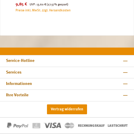
Verkaufspreis:
Regulärer Preis:
9,85 €
UVP:
13,60 €
(27.57% gespart)
Preise inkl. MwSt. zzgl. Versandkosten
Service-Hotline
Services
Informationen
Ihre Vorteile
Vertrag widerrufen