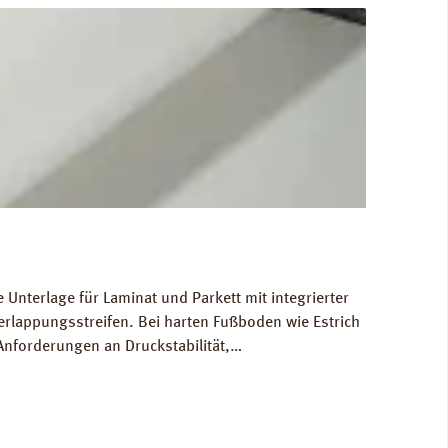
Unterlage für Laminat und Parkett mit integrierter
rlappungsstreifen. Bei harten Fußboden wie Estrich
Anforderungen an Druckstabilität,
 in normal frequentierten Räumen. Für die
 Abmessungen: Breite 100 cm, Länge 25,0 m, Stärke
Ökologisch unbedenklich. Verfügbare Downloads: