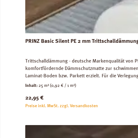
PRINZ Basic Silent PE 2 mm Trittschalldämmun
Trittschalldämmung - deutsche Markenqualität von P
komfortfördernde Dämmschutzmatte zur schwimmenden
Laminat-Boden bzw. Parkett erzielt. Für die Verleg
Abmessungen: Breite 100 cm, Länge 25 m: 1 Rolle = 2
Inhalt:
25 m²
(0,92 € / 1 m²)
unbedenklich. Verfügbare Downloads: Verlegeanleitun
Regulärer Preis:
22,95 €
Preise inkl. MwSt. zzgl. Versandkosten