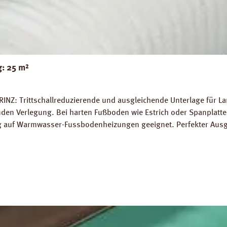
g: 25 m²
RINZ: Trittschallreduzierende und ausgleichende Unterlage für 
 Verlegung. Bei harten Fußboden wie Estrich oder Spanplatten
ung auf Warmwasser-Fussbodenheizungen geeignet. Perfekter Aus
5 m² Trittschall-Verbesserung: 16 dB (ISO 140-8). Dichte: 25 k
g PRINZ Basic Silent Datenblatt PRINZ Basic Silent