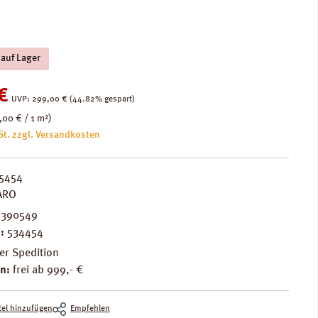
 auf Lager
:
€
Regulärer Preis:
UVP:
299,00 €
(44.82% gespart)
,00 € / 1 m²)
St. zzgl. Versandkosten
5454
ARO
7390549
.:
534454
er Spedition
n:
frei ab 999,- €
el hinzufügen
Empfehlen