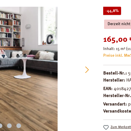
Rabatt
-44,8%
Derzeit nicht
Verkaufspreis
165,00 
Inhalt:
15 m²
(11
Preise inkl. Mw
Bestell-Nr.:
5
Hersteller:
H
EAN:
401842
Hersteller-Nr
Versandart:
p
Versandkoste
Zum Merkzett