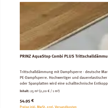
PRINZ AquaStop Combi PLUS Trittschalldämmun
Trittschalldämmung mit Dampfsperre - deutsche Marke
PE-Dampfsperre. Hochwertiger und dauerelastischer 
oder Spanplatten wird eine schalltechnische Entkopp
Trittschalldämmung und Gehschallverbesserung. Für
Inhalt:
25 m²
(2,20 € / 1 m²)
Verlegung auf Warmwasser-Fussbodenheizungen geei
Regulärer Preis:
54,95 €
2,2 mm, 1 Rolle = 25,0 m². Trittschall-Verbesserung
Verlegeanleitung PRINZ AquaStop Combi PLUS Daten
Preise inkl. MwSt. zzgl. Versandkosten