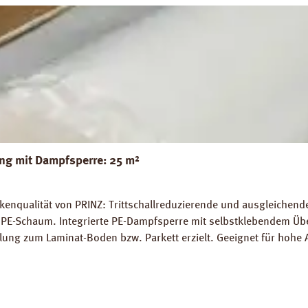
g mit Dampfsperre: 25 m²
nqualität von PRINZ: Trittschallreduzierende und ausgleichende 
PE-Schaum. Integrierte PE-Dampfsperre mit selbstklebendem Übe
lung zum Laminat-Boden bzw. Parkett erzielt. Geeignet für hohe 
 die schwimmende Verlegung von Fertigparkett und Laminatböden
gnet. Perfekter Ausgleich von Bodenunebenheiten bis zu 1 mm.
: 19 dB (ISO 140-8). Dichte: 25 kg / m³. FCKW- und HFCKW-frei. 
blatt PRINZ AquaStop Combi PLUS