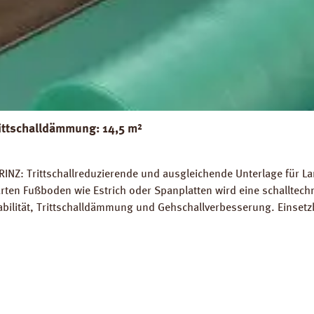
ittschalldämmung: 14,5 m²
INZ: Trittschallreduzierende und ausgleichende Unterlage für La
rten Fußboden wie Estrich oder Spanplatten wird eine schalltec
abilität, Trittschalldämmung und Gehschallverbesserung. Einsetz
rlegung auf Warmwasser-Fussbodenheizungen geeignet. Perfekter
 14,5 m². Trittschall-Verbesserung: 20 dB (ISO 140-8). Dichte: 
Z Strong Silent Verlegeanleitung PRINZ Strong Silent