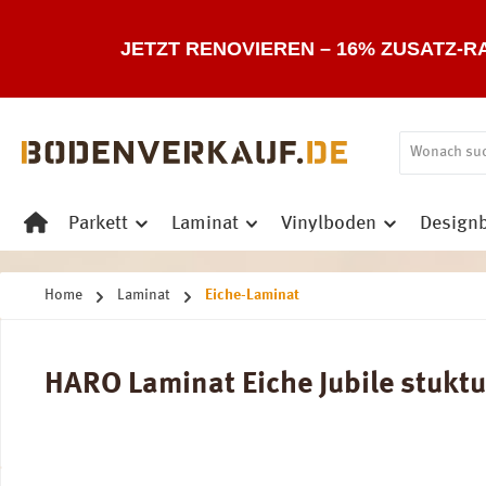
 Hauptinhalt springen
Zur Suche springen
Zur Hauptnavigation springen
JETZT RENOVIEREN – 16% ZUSATZ-R
Parkett
Laminat
Vinylboden
Design
Home
Laminat
Eiche-Laminat
HARO Laminat Eiche Jubile stukturi