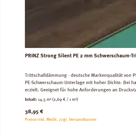
PRINZ Strong Silent PE 2 mm Schwerschaum-Tr
Trittschalldämmung - deutsche Markenqualität von PR
PE-Schwerschaum-Unterlage mit hoher Dichte. Bei ha
erzielt. Geeignet für hohe Anforderungen an Druckst
genutze Flächen) und im Objektbereich. Für die Ve
Inhalt:
14.5 m²
(2,69 € / 1 m²)
Abmessungen: Breite 100 cm, Länge 14,5 m: 1 Rolle =
Regulärer Preis:
38,95 €
unbedenklich. Verfügbare Downloads: Datenblatt PRIN
Preise inkl. MwSt. zzgl. Versandkosten