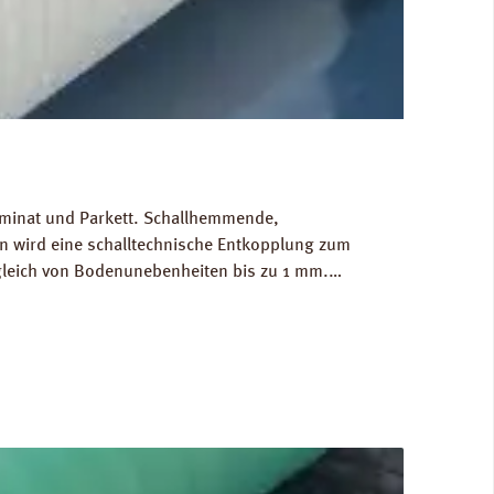
Laminat und Parkett. Schallhemmende,
 wird eine schalltechnische Entkopplung zum
gleich von Bodenunebenheiten bis zu 1 mm.
g/m³. FCKW- und HFCKW-frei. Ökologisch