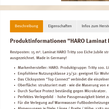
Beschreibung
Eigenschaften
Infos zum Herste
Produktinformationen "HARO Laminat Eich
Restposten: 15 m². Laminat HARO Tritty 100 Eiche Jubile 
ausgezeichnet. Made in Germany!
Markenhersteller: HARO. Produktgruppe: Tritty 100. Li
Empfohlene Nutzungsklasse 23/32: geeignet für Wohn
Das Clicksystem "Top Connect" verbindet die einzelne
Oberfläche: strukturiert matt - wie die Maserung von e
Durch Surface Protect beständig gegen Microkratzer.
Perfektes Verlegebild - hohe Passgenauigkeit bietet zu
Für die Verlegung auf Warmwasser-Fußbodenheizunge
Abmessungen je Diele: Länge / Breite / Höhe: 1282 