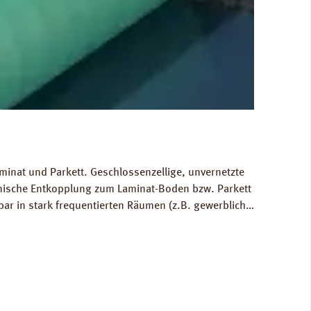
minat und Parkett. Geschlossenzellige, unvernetzte
hnische Entkopplung zum Laminat-Boden bzw. Parkett
bar in stark frequentierten Räumen (z.B. gewerblich
 Ausgleich von Bodenunebenheiten bis zu 1 mm.
80 kg/m³. FCKW- und HFCKW-frei. Ökologisch