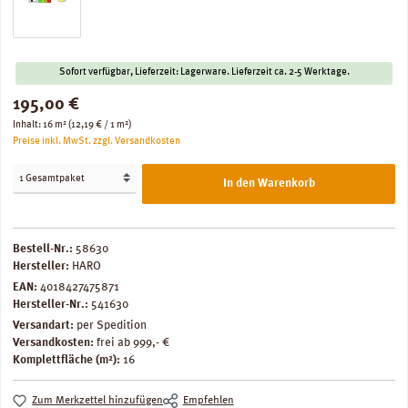
Sofort verfügbar, Lieferzeit: Lagerware. Lieferzeit ca. 2-5 Werktage.
Regulärer Preis:
195,00 €
Inhalt:
16 m²
(12,19 € / 1 m²)
Preise inkl. MwSt. zzgl. Versandkosten
In den Warenkorb
Bestell-Nr.:
58630
Hersteller:
HARO
EAN:
4018427475871
Hersteller-Nr.:
541630
Versandart:
per Spedition
Versandkosten:
frei ab 999,- €
Komplettfläche (m²):
16
Zum Merkzettel hinzufügen
Empfehlen