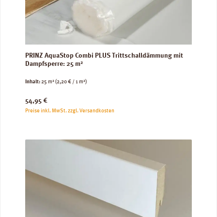
PRINZ AquaStop Combi PLUS Trittschalldämmung mit
Dampfsperre: 25 m²
Inhalt:
25 m²
(2,20 € / 1 m²)
Regulärer Preis:
54,95 €
Preise inkl. MwSt. zzgl. Versandkosten