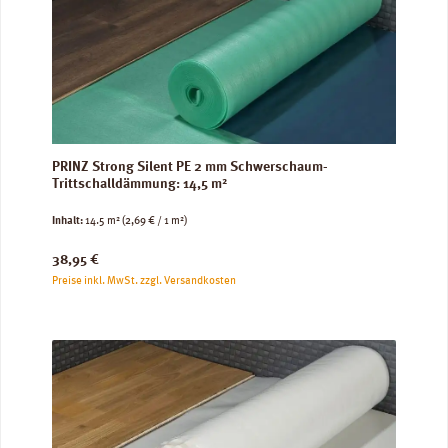
PRINZ Strong Silent PE 2 mm Schwerschaum-
Trittschalldämmung: 14,5 m²
Inhalt:
14.5 m²
(2,69 € / 1 m²)
Regulärer Preis:
38,95 €
Preise inkl. MwSt. zzgl. Versandkosten