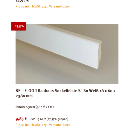
14,95 €
Preise inkl. MwSt. zzgl. Versandkosten
Rabatt
-27,5%
BELLFLOOR Bauhaus Sockelleiste SL 60 Weiß 18 x 60 x
2380 mm
Inhalt:
2.38 m
(4,14 € / 1 m)
Verkaufspreis:
Regulärer Preis:
9,85 €
UVP:
13,60 €
(27.57% gespart)
Preise inkl. MwSt. zzgl. Versandkosten