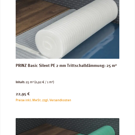
PRINZ Basic Silent PE 2 mm Trittschalldämmung: 25 m²
Inhalt:
25 m²
(0,92 € / 1 m²)
Regulärer Preis:
22,95 €
Preise inkl. MwSt. zzgl. Versandkosten