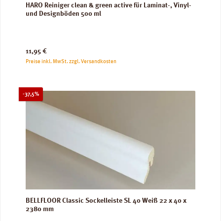
HARO Reiniger clean & green active für Laminat-, Vinyl-
und Designböden 500 ml
Regulärer Preis:
11,95 €
Preise inkl. MwSt. zzgl. Versandkosten
Rabatt
-37,5%
BELLFLOOR Classic Sockelleiste SL 40 Weiß 22 x 40 x
2380 mm