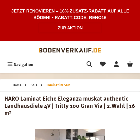
Zum Hauptinhalt springen
JETZT RENOVIEREN – 16% ZUSATZ-RABATT AUF ALLE
BÖDEN! • RABATT-CODE: RENO16
ZUR AKTION
Navigation
Home
Sale
Laminat im Sale
HARO Laminat Eiche Eleganza muskat authentic
Landhausdiele 4V | Tritty 100 Gran Via | 2.Wahl | 16
m²
Bildergalerie überspringen