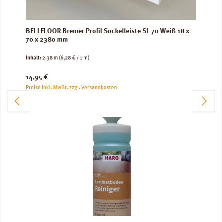
BELLFLOOR Bremer Profil Sockelleiste SL 70 Weiß 18 x
70 x 2380 mm
Inhalt:
2.38 m
(6,28 € / 1 m)
Regulärer Preis:
14,95 €
Preise inkl. MwSt. zzgl. Versandkosten