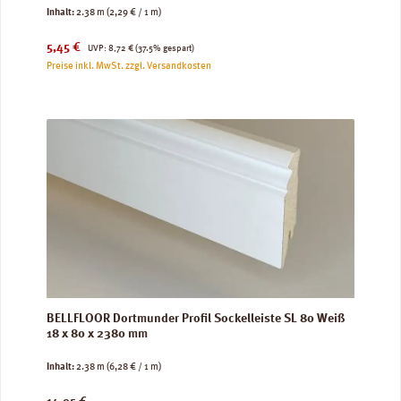
Inhalt:
2.38 m
(2,29 € / 1 m)
Verkaufspreis:
Regulärer Preis:
5,45 €
UVP:
8,72 €
(37.5% gespart)
Preise inkl. MwSt. zzgl. Versandkosten
BELLFLOOR Dortmunder Profil Sockelleiste SL 80 Weiß
18 x 80 x 2380 mm
Inhalt:
2.38 m
(6,28 € / 1 m)
Regulärer Preis: