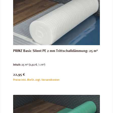
PRINZ Basic Silent PE 2 mm Trittschalldämmung: 25 m²
Inhalt:
25 m²
(0,92 € / 1 m²)
Regulärer Preis:
22,95 €
Preise inkl. MwSt. zzgl. Versandkosten