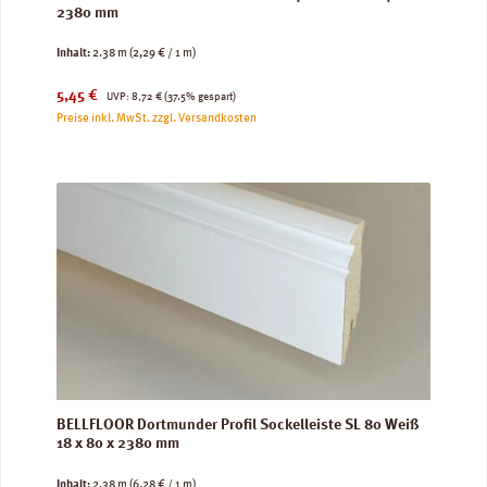
2380 mm
Inhalt:
2.38 m
(2,29 € / 1 m)
Verkaufspreis:
Regulärer Preis:
5,45 €
UVP:
8,72 €
(37.5% gespart)
Preise inkl. MwSt. zzgl. Versandkosten
BELLFLOOR Dortmunder Profil Sockelleiste SL 80 Weiß
18 x 80 x 2380 mm
Inhalt:
2.38 m
(6,28 € / 1 m)