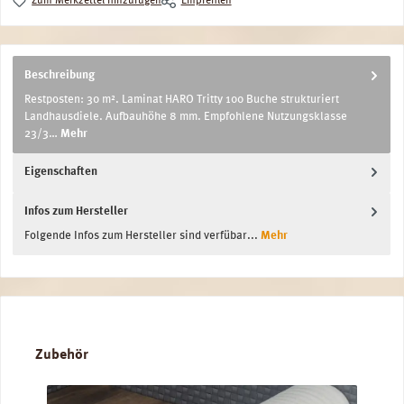
Zum Merkzettel hinzufügen
Empfehlen
Beschreibung
Restposten: 30 m². Laminat HARO Tritty 100 Buche strukturiert
Landhausdiele. Aufbauhöhe 8 mm. Empfohlene Nutzungsklasse
23/3…
Mehr
Eigenschaften
Infos zum Hersteller
Folgende Infos zum Hersteller sind verfübar...
Mehr
Produktgalerie überspringen
Zubehör