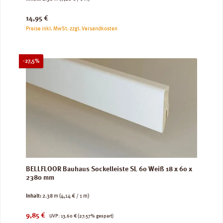
Regulärer Preis:
14,95 €
Preise inkl. MwSt. zzgl. Versandkosten
Rabatt
-27,5%
BELLFLOOR Bauhaus Sockelleiste SL 60 Weiß 18 x 60 x
2380 mm
Inhalt:
2.38 m
(4,14 € / 1 m)
Verkaufspreis:
Regulärer Preis:
9,85 €
UVP:
13,60 €
(27.57% gespart)