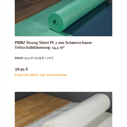
PRINZ Strong Silent PE 2 mm Schwerschaum-
Trittschalldämmung: 14,5 m²
Inhalt:
14.5 m²
(2,69 € / 1 m²)
Regulärer Preis:
38,95 €
Preise inkl. MwSt. zzgl. Versandkosten