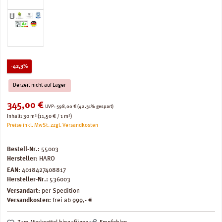
Rabatt
-42,3%
Derzeit nicht auf Lager
Verkaufspreis:
345,00 €
Regulärer Preis:
UVP:
598,00 €
(42.31% gespart)
Inhalt:
30 m²
(11,50 € / 1 m²)
Preise inkl. MwSt. zzgl. Versandkosten
Bestell-Nr.:
55003
Hersteller:
HARO
EAN:
4018427408817
Hersteller-Nr.:
536003
Versandart:
per Spedition
Versandkosten:
frei ab 999,- €