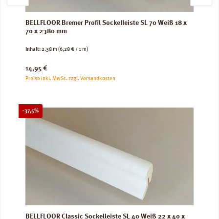
BELLFLOOR Bremer Profil Sockelleiste SL 70 Weiß 18 x
70 x 2380 mm
Inhalt:
2.38 m
(6,28 € / 1 m)
Regulärer Preis:
14,95 €
Preise inkl. MwSt. zzgl. Versandkosten
Rabatt
-37,5%
BELLFLOOR Classic Sockelleiste SL 40 Weiß 22 x 40 x