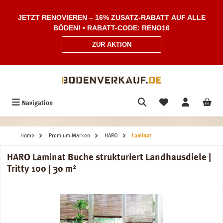
Zum Hauptinhalt springen
JETZT RENOVIEREN – 16% ZUSATZ-RABATT AUF ALLE
BÖDEN! • RABATT-CODE: RENO16
ZUR AKTION
Navigation
Home
Premium-Marken
HARO
Laminat
HARO Laminat Buche strukturiert Landhausdiele |
Tritty 100 | 30 m²
Bildergalerie überspringen