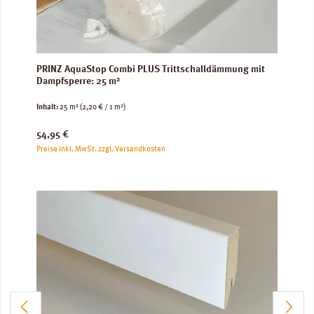
PRINZ AquaStop Combi PLUS Trittschalldämmung mit
Dampfsperre: 25 m²
Inhalt:
25 m²
(2,20 € / 1 m²)
Regulärer Preis:
54,95 €
Preise inkl. MwSt. zzgl. Versandkosten