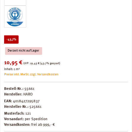
Rabatt
-43,7%
Derzeit nicht auf Lager
Verkaufspreis:
10,95 €
Regulärer Preis:
UVP:
19,45 €
(43.7% gespart)
Inhalt:
1 m²
Preise inkl. MwSt. zzgl. Versandkosten
Bestell-Nr.:
55661
Hersteller:
HARO
EAN:
4018427295837
Hersteller-Nr.:
525661
Musterfach:
121
Versandart:
per Spedition
Versandkosten:
frei ab 999,- €