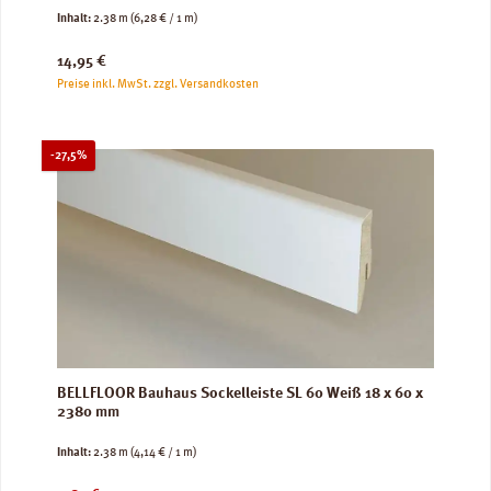
Inhalt:
2.38 m
(6,28 € / 1 m)
Regulärer Preis:
14,95 €
Preise inkl. MwSt. zzgl. Versandkosten
Rabatt
-27,5%
BELLFLOOR Bauhaus Sockelleiste SL 60 Weiß 18 x 60 x
2380 mm
Inhalt:
2.38 m
(4,14 € / 1 m)