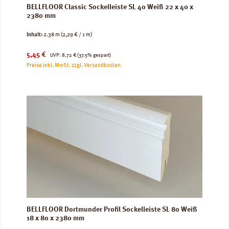
BELLFLOOR Classic Sockelleiste SL 40 Weiß 22 x 40 x
2380 mm
Inhalt:
2.38 m
(2,29 € / 1 m)
Verkaufspreis:
Regulärer Preis:
5,45 €
UVP:
8,72 €
(37.5% gespart)
Preise inkl. MwSt. zzgl. Versandkosten
BELLFLOOR Dortmunder Profil Sockelleiste SL 80 Weiß
18 x 80 x 2380 mm