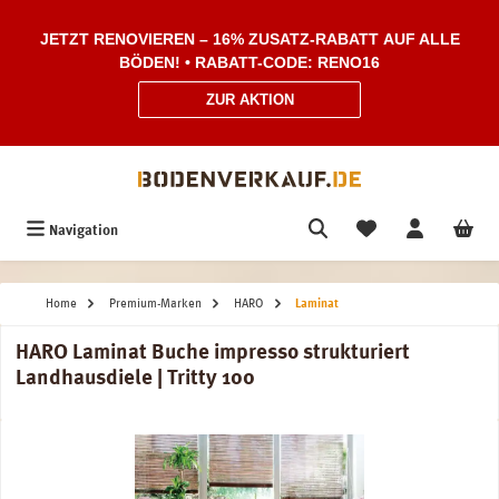
Zum Hauptinhalt springen
JETZT RENOVIEREN – 16% ZUSATZ-RABATT AUF ALLE
BÖDEN! • RABATT-CODE: RENO16
ZUR AKTION
Navigation
Home
Premium-Marken
HARO
Laminat
HARO Laminat Buche impresso strukturiert
Landhausdiele | Tritty 100
Bildergalerie überspringen