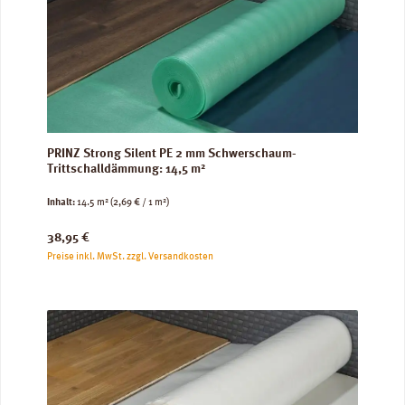
PRINZ Strong Silent PE 2 mm Schwerschaum-
Trittschalldämmung: 14,5 m²
Inhalt:
14.5 m²
(2,69 € / 1 m²)
Regulärer Preis:
38,95 €
Preise inkl. MwSt. zzgl. Versandkosten