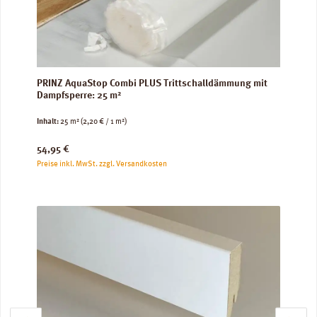
PRINZ AquaStop Combi PLUS Trittschalldämmung mit
Dampfsperre: 25 m²
Inhalt:
25 m²
(2,20 € / 1 m²)
Regulärer Preis:
54,95 €
Preise inkl. MwSt. zzgl. Versandkosten