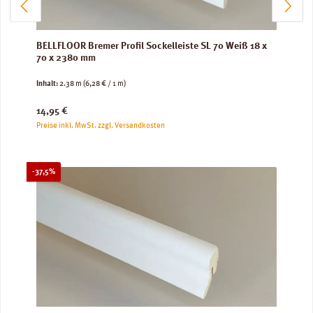
BELLFLOOR Bremer Profil Sockelleiste SL 70 Weiß 18 x
70 x 2380 mm
Inhalt:
2.38 m
(6,28 € / 1 m)
Regulärer Preis:
14,95 €
Preise inkl. MwSt. zzgl. Versandkosten
Rabatt
-37,5%