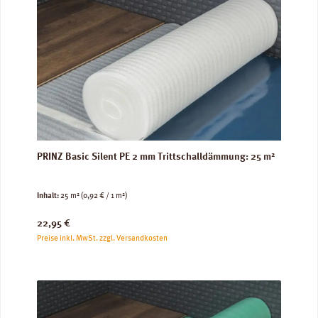
PRINZ Basic Silent PE 2 mm Trittschalldämmung: 25 m²
Inhalt:
25 m²
(0,92 € / 1 m²)
Regulärer Preis:
22,95 €
Preise inkl. MwSt. zzgl. Versandkosten