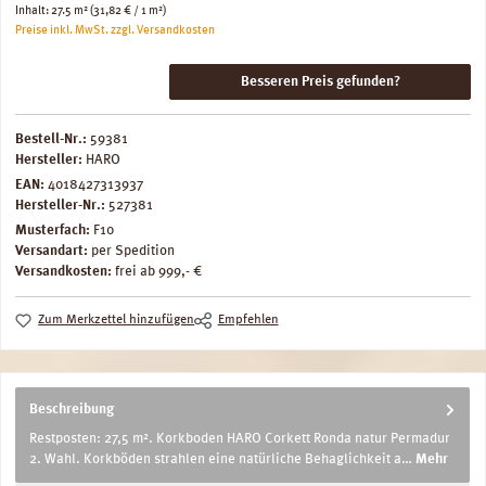
Inhalt:
27.5 m²
(31,82 € / 1 m²)
Preise inkl. MwSt. zzgl. Versandkosten
Besseren Preis gefunden?
Bestell-Nr.:
59381
Hersteller:
HARO
EAN:
4018427313937
Hersteller-Nr.:
527381
Musterfach:
F10
Versandart:
per Spedition
Versandkosten:
frei ab 999,- €
Zum Merkzettel hinzufügen
Empfehlen
Beschreibung
Restposten: 27,5 m². Korkboden HARO Corkett Ronda natur Permadur
2. Wahl. Korkböden strahlen eine natürliche Behaglichkeit a…
Mehr