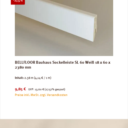
Rabatt
-27,5%
BELLFLOOR Bauhaus Sockelleiste SL 60 Weiß 18 x 60 x
2380 mm
Inhalt:
2.38 m
(4,14 € / 1 m)
Verkaufspreis:
Regulärer Preis:
9,85 €
UVP:
13,60 €
(27.57% gespart)
Preise inkl. MwSt. zzgl. Versandkosten