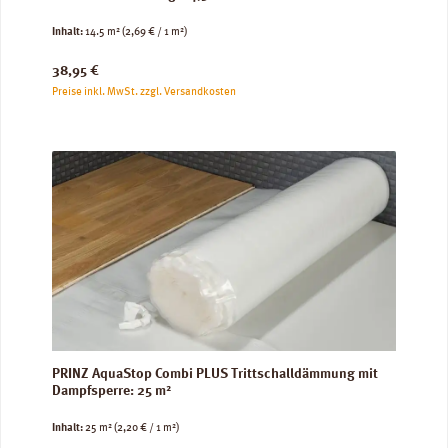
Inhalt:
14.5 m²
(2,69 € / 1 m²)
Regulärer Preis:
38,95 €
Preise inkl. MwSt. zzgl. Versandkosten
PRINZ AquaStop Combi PLUS Trittschalldämmung mit
Dampfsperre: 25 m²
Inhalt:
25 m²
(2,20 € / 1 m²)