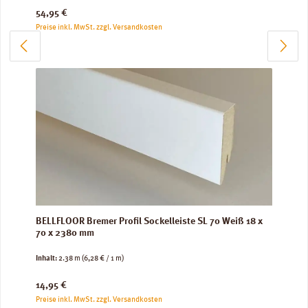
Regulärer Preis:
54,95 €
Preise inkl. MwSt. zzgl. Versandkosten
BELLFLOOR Bremer Profil Sockelleiste SL 70 Weiß 18 x
70 x 2380 mm
Inhalt:
2.38 m
(6,28 € / 1 m)
Regulärer Preis:
14,95 €
Preise inkl. MwSt. zzgl. Versandkosten