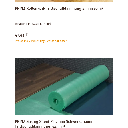
PRINZ Rollenkork Trittschalldämmung 2 mm: 10 m²
Inhalt:
10 m²
(4,20 € / 1 m²)
Regulärer Preis:
41,95 €
Preise inkl. MwSt. zzgl. Versandkosten
PRINZ Strong Silent PE 2 mm Schwerschaum-
Trittschalldämmung: 14,5 m²