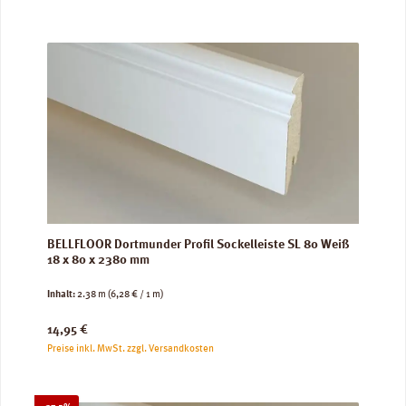
BELLFLOOR Dortmunder Profil Sockelleiste SL 80 Weiß
18 x 80 x 2380 mm
Inhalt:
2.38 m
(6,28 € / 1 m)
Regulärer Preis:
14,95 €
Preise inkl. MwSt. zzgl. Versandkosten