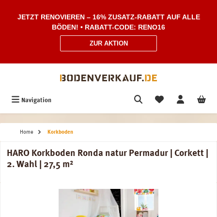
Zum Hauptinhalt springen
JETZT RENOVIEREN – 16% ZUSATZ-RABATT AUF ALLE
BÖDEN! • RABATT-CODE: RENO16
ZUR AKTION
Navigation
Home
Korkboden
HARO Korkboden Ronda natur Permadur | Corkett |
2. Wahl | 27,5 m²
Bildergalerie überspringen