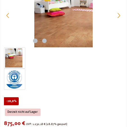
Rabatt
-28,8%
Derzeit nicht auf Lager
Verkaufspreis:
875,00 €
Regulärer Preis:
UVP:
1.230,18 €
(28.87% gespart)