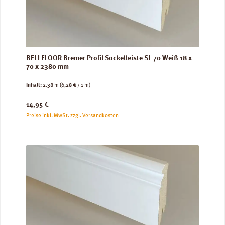
BELLFLOOR Bremer Profil Sockelleiste SL 70 Weiß 18 x
70 x 2380 mm
Inhalt:
2.38 m
(6,28 € / 1 m)
Regulärer Preis:
14,95 €
Preise inkl. MwSt. zzgl. Versandkosten