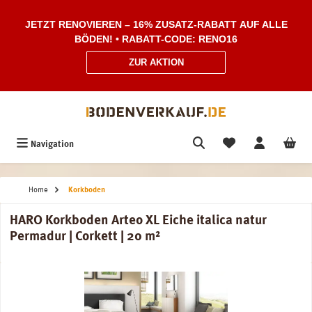
Zum Hauptinhalt springen
JETZT RENOVIEREN – 16% ZUSATZ-RABATT AUF ALLE
BÖDEN! • RABATT-CODE: RENO16
ZUR AKTION
Navigation
Home
Korkboden
HARO Korkboden Arteo XL Eiche italica natur
Permadur | Corkett | 20 m²
Bildergalerie überspringen