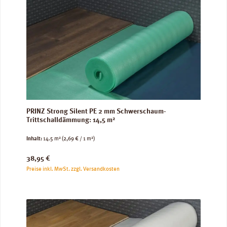
PRINZ Strong Silent PE 2 mm Schwerschaum-
Trittschalldämmung: 14,5 m²
Inhalt:
14.5 m²
(2,69 € / 1 m²)
Regulärer Preis:
38,95 €
Preise inkl. MwSt. zzgl. Versandkosten