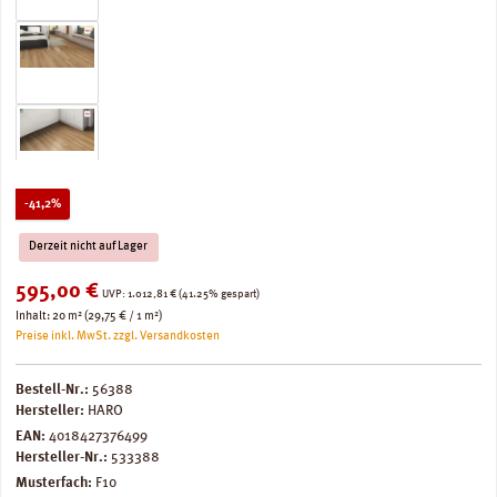
Rabatt
-41,2%
Derzeit nicht auf Lager
Verkaufspreis:
595,00 €
Regulärer Preis:
UVP:
1.012,81 €
(41.25% gespart)
Inhalt:
20 m²
(29,75 € / 1 m²)
Preise inkl. MwSt. zzgl. Versandkosten
Bestell-Nr.:
56388
Hersteller:
HARO
EAN:
4018427376499
Hersteller-Nr.:
533388
Musterfach:
F10