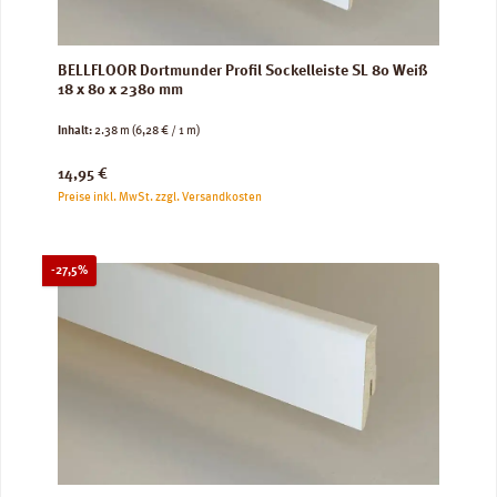
BELLFLOOR Dortmunder Profil Sockelleiste SL 80 Weiß
18 x 80 x 2380 mm
Inhalt:
2.38 m
(6,28 € / 1 m)
Regulärer Preis:
14,95 €
Preise inkl. MwSt. zzgl. Versandkosten
Rabatt
-27,5%