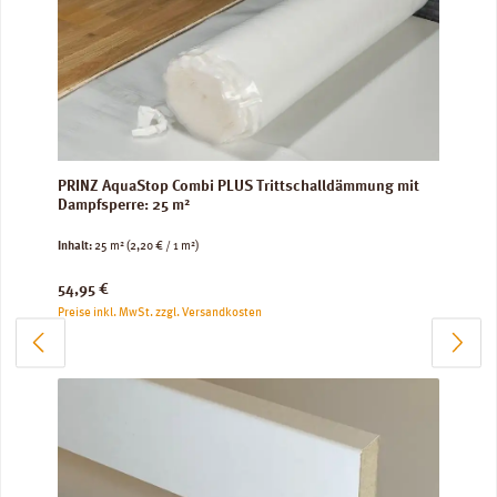
PRINZ AquaStop Combi PLUS Trittschalldämmung mit
Dampfsperre: 25 m²
Inhalt:
25 m²
(2,20 € / 1 m²)
Regulärer Preis:
54,95 €
Preise inkl. MwSt. zzgl. Versandkosten