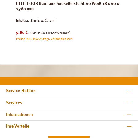
BELLFLOOR Bauhaus Sockelleiste SL 60 Weiß 18 x 60 x
2380 mm
Inhalt:
2.38 m
(4,14 € / 1 m)
Verkaufspreis:
Regulärer Preis:
9,85 €
UVP:
13,60 €
(27.57% gespart)
Preise inkl. MwSt. zzgl. Versandkosten
Service-Hotline
Services
Informationen
Ihre Vorteile