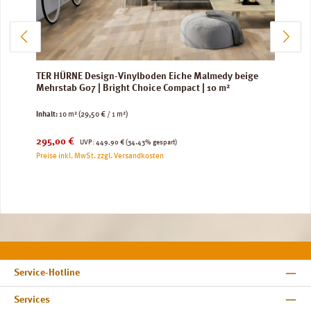
TER HÜRNE Design-Vinylboden Eiche Malmedy beige
Mehrstab G07 | Bright Choice Compact | 10 m²
Inhalt:
10 m²
(29,50 € / 1 m²)
Verkaufspreis:
Regulärer Preis:
295,00 €
UVP:
449,90 €
(34.43% gespart)
Preise inkl. MwSt. zzgl. Versandkosten
Service-Hotline
Services