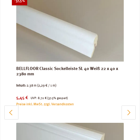
Rabatt
-37,5%
BELLFLOOR Classic Sockelleiste SL 40 Weiß 22 x 40 x
2380 mm
Inhalt:
2.38 m
(2,29 € / 1 m)
Verkaufspreis:
Regulärer Preis:
5,45 €
UVP:
8,72 €
(37.5% gespart)
Preise inkl. MwSt. zzgl. Versandkosten