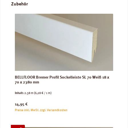
Produktgalerie überspringen
Zubehör
BELLFLOOR Bremer Profil Sockelleiste SL 70 Weiß 18 x
70 x 2380 mm
Inhalt:
2.38 m
(6,28 € / 1 m)
Regulärer Preis:
14,95 €
Preise inkl. MwSt. zzgl. Versandkosten