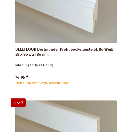
BELLFLOOR Dortmunder Profil Sockelleiste SL 80 Weiß
18 x 80 x 2380 mm
Inhalt:
2.38 m
(6,28 € / 1 m)
Regulärer Preis:
14,95 €
Preise inkl. MwSt. zzgl. Versandkosten
Rabatt
-27,5%