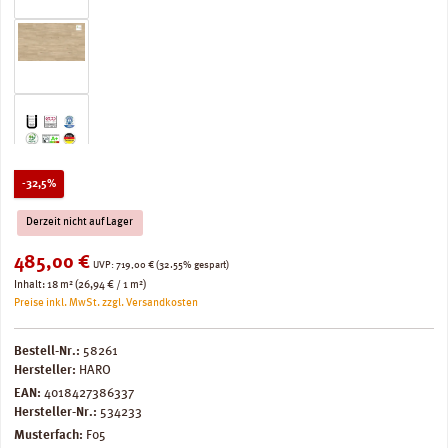
Rabatt
-32,5%
Derzeit nicht auf Lager
Verkaufspreis:
485,00 €
Regulärer Preis:
UVP:
719,00 €
(32.55% gespart)
Inhalt:
18 m²
(26,94 € / 1 m²)
Preise inkl. MwSt. zzgl. Versandkosten
Bestell-Nr.:
58261
Hersteller:
HARO
EAN:
4018427386337
Hersteller-Nr.:
534233
Musterfach:
F05