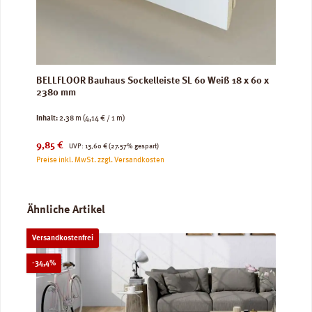
BELLFLOOR Bauhaus Sockelleiste SL 60 Weiß 18 x 60 x
2380 mm
Inhalt:
2.38 m
(4,14 € / 1 m)
Verkaufspreis:
Regulärer Preis:
9,85 €
UVP:
13,60 €
(27.57% gespart)
Preise inkl. MwSt. zzgl. Versandkosten
Produktgalerie überspringen
Ähnliche Artikel
Versandkostenfrei
Rabatt
-34,4%