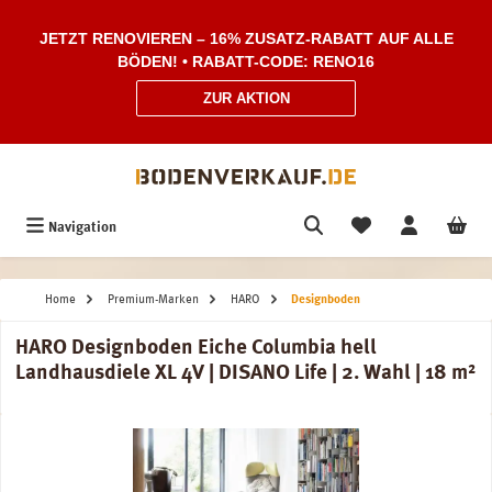
Zum Hauptinhalt springen
JETZT RENOVIEREN – 16% ZUSATZ-RABATT AUF ALLE
BÖDEN! • RABATT-CODE: RENO16
ZUR AKTION
Navigation
Home
Premium-Marken
HARO
Designboden
HARO Designboden Eiche Columbia hell
Landhausdiele XL 4V | DISANO Life | 2. Wahl | 18 m²
Bildergalerie überspringen