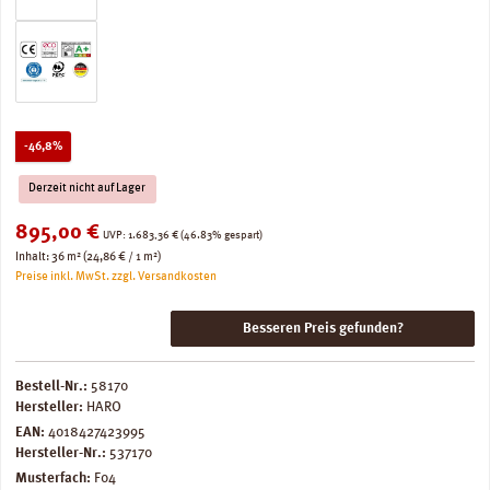
Rabatt
-46,8%
Derzeit nicht auf Lager
Verkaufspreis:
895,00 €
Regulärer Preis:
UVP:
1.683,36 €
(46.83% gespart)
Inhalt:
36 m²
(24,86 € / 1 m²)
Preise inkl. MwSt. zzgl. Versandkosten
Besseren Preis gefunden?
Bestell-Nr.:
58170
Hersteller:
HARO
EAN:
4018427423995
Hersteller-Nr.:
537170
Musterfach:
F04