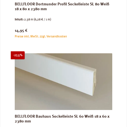
BELLFLOOR Dortmunder Profil Sockelleiste SL 80 Weiß
18 x 80 x 2380 mm
Inhalt:
2.38 m
(6,28 € / 1 m)
Regulärer Preis:
14,95 €
Preise inkl. MwSt. zzgl. Versandkosten
Rabatt
-27,5%
BELLFLOOR Bauhaus Sockelleiste SL 60 Weiß 18 x 60 x
2380 mm