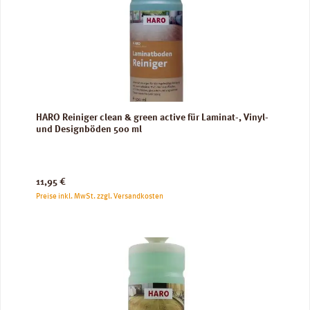
HARO Reiniger clean & green active für Laminat-, Vinyl-
und Designböden 500 ml
Regulärer Preis:
11,95 €
Preise inkl. MwSt. zzgl. Versandkosten