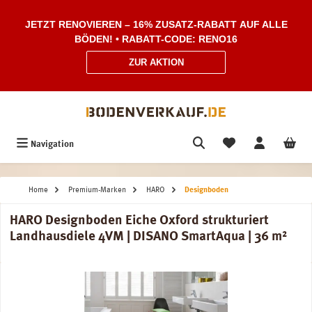
Zum Hauptinhalt springen
JETZT RENOVIEREN – 16% ZUSATZ-RABATT AUF ALLE
BÖDEN! • RABATT-CODE: RENO16
ZUR AKTION
Navigation
Home
Premium-Marken
HARO
Designboden
HARO Designboden Eiche Oxford strukturiert
Landhausdiele 4VM | DISANO SmartAqua | 36 m²
Bildergalerie überspringen