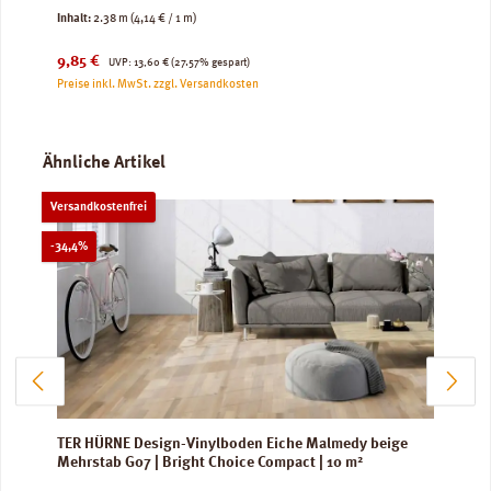
Inhalt:
2.38 m
(4,14 € / 1 m)
Verkaufspreis:
Regulärer Preis:
9,85 €
UVP:
13,60 €
(27.57% gespart)
Preise inkl. MwSt. zzgl. Versandkosten
Produktgalerie überspringen
Ähnliche Artikel
Versandkostenfrei
Rabatt
-34,4%
TER HÜRNE Design-Vinylboden Eiche Malmedy beige
Mehrstab G07 | Bright Choice Compact | 10 m²