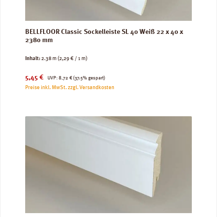
BELLFLOOR Classic Sockelleiste SL 40 Weiß 22 x 40 x
2380 mm
Inhalt:
2.38 m
(2,29 € / 1 m)
Verkaufspreis:
Regulärer Preis:
5,45 €
UVP:
8,72 €
(37.5% gespart)
Preise inkl. MwSt. zzgl. Versandkosten