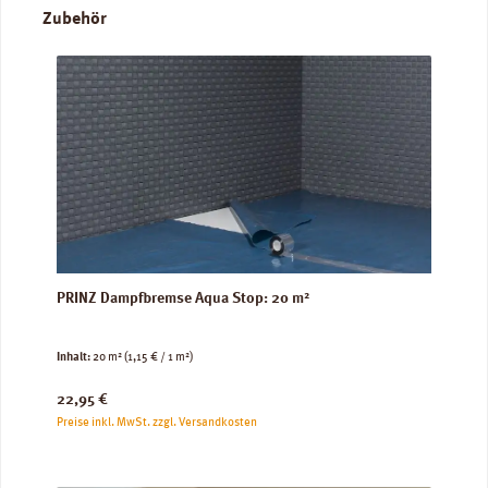
Produktgalerie überspringen
Zubehör
PRINZ Dampfbremse Aqua Stop: 20 m²
Inhalt:
20 m²
(1,15 € / 1 m²)
Regulärer Preis:
22,95 €
Preise inkl. MwSt. zzgl. Versandkosten