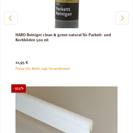
HARO Reiniger clean & green natural für Parkett- und
Korkböden 500 ml
Regulärer Preis:
11,95 €
Preise inkl. MwSt. zzgl. Versandkosten
Rabatt
-37,5%