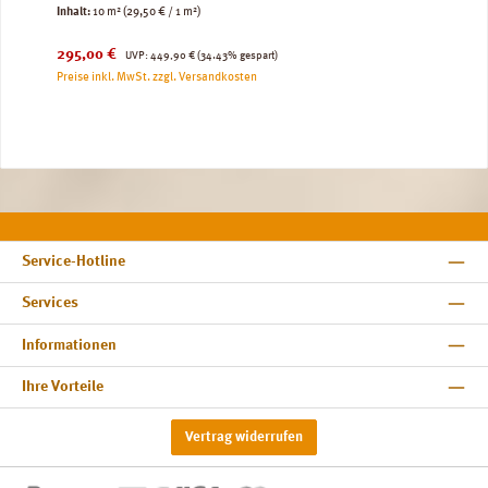
Inhalt:
10 m²
(29,50 € / 1 m²)
Verkaufspreis:
Regulärer Preis:
295,00 €
UVP:
449,90 €
(34.43% gespart)
Preise inkl. MwSt. zzgl. Versandkosten
Service-Hotline
Services
Informationen
Ihre Vorteile
Vertrag widerrufen