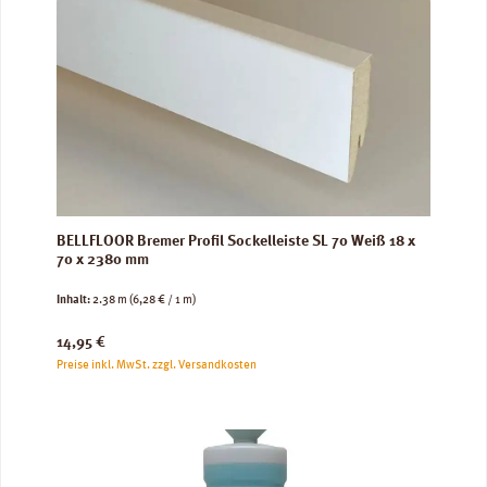
BELLFLOOR Bremer Profil Sockelleiste SL 70 Weiß 18 x
70 x 2380 mm
Inhalt:
2.38 m
(6,28 € / 1 m)
Regulärer Preis:
14,95 €
Preise inkl. MwSt. zzgl. Versandkosten