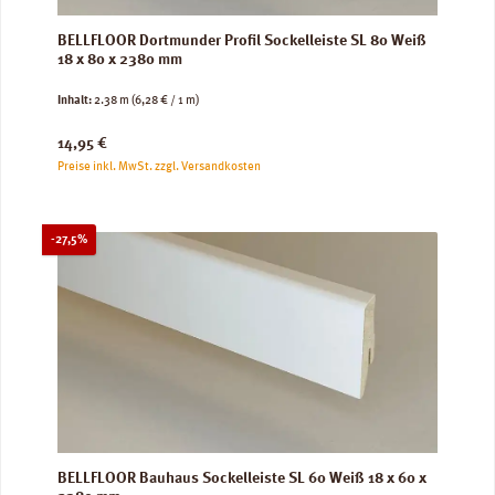
BELLFLOOR Dortmunder Profil Sockelleiste SL 80 Weiß
18 x 80 x 2380 mm
Inhalt:
2.38 m
(6,28 € / 1 m)
Regulärer Preis:
14,95 €
Preise inkl. MwSt. zzgl. Versandkosten
Rabatt
-27,5%
BELLFLOOR Bauhaus Sockelleiste SL 60 Weiß 18 x 60 x