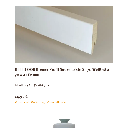
BELLFLOOR Bremer Profil Sockelleiste SL 70 Weiß 18 x
70 x 2380 mm
Inhalt:
2.38 m
(6,28 € / 1 m)
Regulärer Preis:
14,95 €
Preise inkl. MwSt. zzgl. Versandkosten