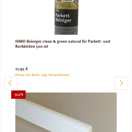
HARO Reiniger clean & green natural für Parkett- und
Korkböden 500 ml
Regulärer Preis:
11,95 €
Preise inkl. MwSt. zzgl. Versandkosten
Rabatt
-37,5%