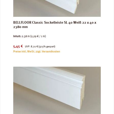
BELLFLOOR Classic Sockelleiste SL 40 Weiß 22 x 40 x
2380 mm
Inhalt:
2.38 m
(2,29 € / 1 m)
Verkaufspreis:
Regulärer Preis:
5,45 €
UVP:
8,72 €
(37.5% gespart)
Preise inkl. MwSt. zzgl. Versandkosten