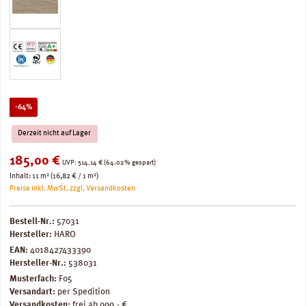
Rabatt
-64%
Derzeit nicht auf Lager
Verkaufspreis:
185,00 €
Regulärer Preis:
UVP:
514,14 €
(64.02% gespart)
Inhalt:
11 m²
(16,82 € / 1 m²)
Preise inkl. MwSt. zzgl. Versandkosten
Bestell-Nr.:
57031
Hersteller:
HARO
EAN:
4018427433390
Hersteller-Nr.:
538031
Musterfach:
F05
Versandart:
per Spedition
Versandkosten:
frei ab 999,- €