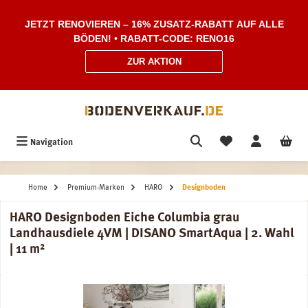
Zum Hauptinhalt springen
JETZT RENOVIEREN – 16% ZUSATZ-RABATT AUF ALLE
BÖDEN! • RABATT-CODE: RENO16
ZUR AKTION
Navigation
Home
Premium-Marken
HARO
Designboden
HARO Designboden Eiche Columbia grau
Landhausdiele 4VM | DISANO SmartAqua | 2. Wahl
| 11 m²
Bildergalerie überspringen