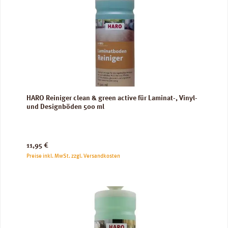
HARO Reiniger clean & green active für Laminat-, Vinyl-
und Designböden 500 ml
Regulärer Preis:
11,95 €
Preise inkl. MwSt. zzgl. Versandkosten