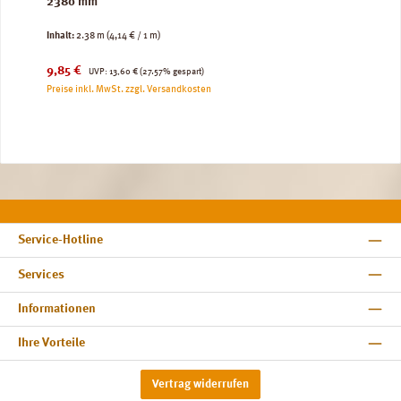
2380 mm
Inhalt:
2.38 m
(4,14 € / 1 m)
Verkaufspreis:
Regulärer Preis:
9,85 €
UVP:
13,60 €
(27.57% gespart)
Preise inkl. MwSt. zzgl. Versandkosten
Service-Hotline
Services
Informationen
Ihre Vorteile
Vertrag widerrufen