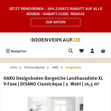
Zum Hauptinhalt springen
JETZT RENOVIEREN – 16% ZUSATZ-RABATT AUF ALLE
BÖDEN! • RABATT-CODE: RENO16
ZUR AKTION
Navigation
Home
Premium-Marken
HARO
Designboden
HARO Designboden Bergeiche Landhausdiele XL
V-Fase | DISANO ClassicAqua | 2. Wahl | 16,5 m²
Bildergalerie überspringen