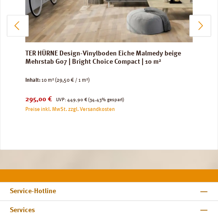
TER HÜRNE Design-Vinylboden Eiche Malmedy beige
Mehrstab G07 | Bright Choice Compact | 10 m²
Inhalt:
10 m²
(29,50 € / 1 m²)
Verkaufspreis:
Regulärer Preis:
295,00 €
UVP:
449,90 €
(34.43% gespart)
Preise inkl. MwSt. zzgl. Versandkosten
Service-Hotline
Services