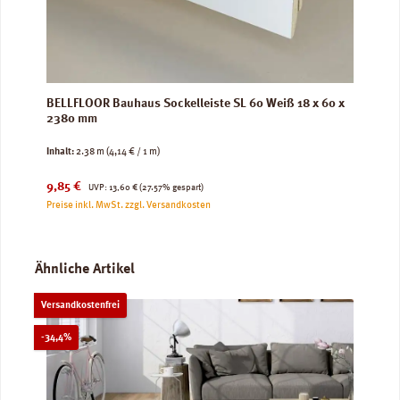
BELLFLOOR Bauhaus Sockelleiste SL 60 Weiß 18 x 60 x
2380 mm
Inhalt:
2.38 m
(4,14 € / 1 m)
Verkaufspreis:
Regulärer Preis:
9,85 €
UVP:
13,60 €
(27.57% gespart)
Preise inkl. MwSt. zzgl. Versandkosten
Produktgalerie überspringen
Ähnliche Artikel
Versandkostenfrei
Rabatt
-34,4%