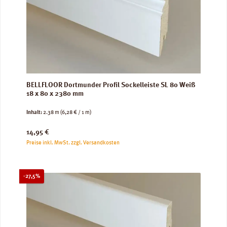
BELLFLOOR Dortmunder Profil Sockelleiste SL 80 Weiß
18 x 80 x 2380 mm
Inhalt:
2.38 m
(6,28 € / 1 m)
Regulärer Preis:
14,95 €
Preise inkl. MwSt. zzgl. Versandkosten
Rabatt
-27,5%