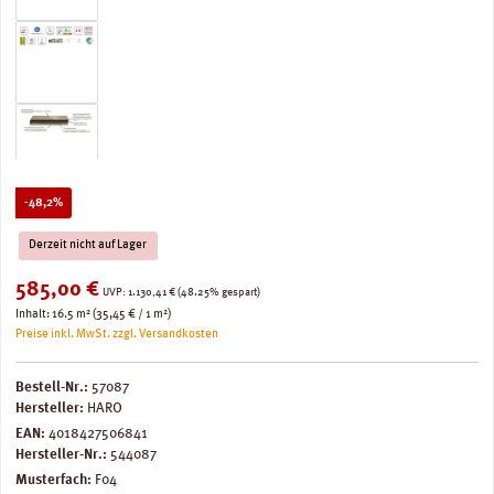
Rabatt
-48,2%
Derzeit nicht auf Lager
Verkaufspreis:
585,00 €
Regulärer Preis:
UVP:
1.130,41 €
(48.25% gespart)
Inhalt:
16.5 m²
(35,45 € / 1 m²)
Preise inkl. MwSt. zzgl. Versandkosten
Bestell-Nr.:
57087
Hersteller:
HARO
EAN:
4018427506841
Hersteller-Nr.:
544087
Musterfach:
F04