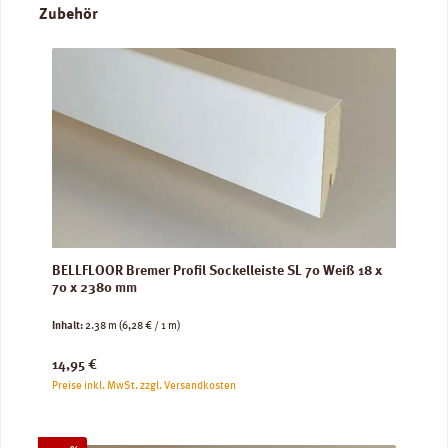
Produktgalerie überspringen
Zubehör
BELLFLOOR Bremer Profil Sockelleiste SL 70 Weiß 18 x
70 x 2380 mm
Inhalt:
2.38 m
(6,28 € / 1 m)
Regulärer Preis:
14,95 €
Preise inkl. MwSt. zzgl. Versandkosten