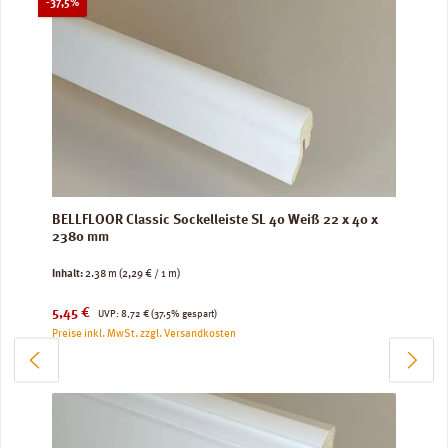
Rabatt
-37,5%
BELLFLOOR Classic Sockelleiste SL 40 Weiß 22 x 40 x
2380 mm
Inhalt:
2.38 m
(2,29 € / 1 m)
Verkaufspreis:
Regulärer Preis:
5,45 €
UVP:
8,72 €
(37.5% gespart)
Preise inkl. MwSt. zzgl. Versandkosten