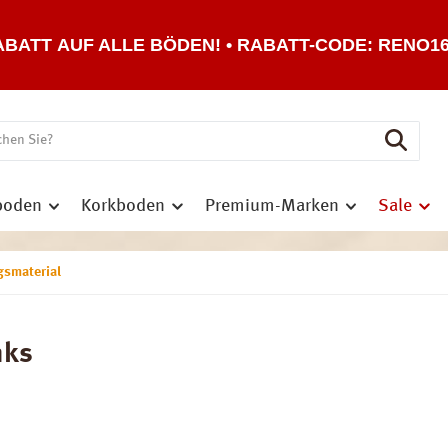
ABATT AUF ALLE BÖDEN! • RABATT-CODE: RENO1
boden
Korkboden
Premium-Marken
Sale
gsmaterial
nks