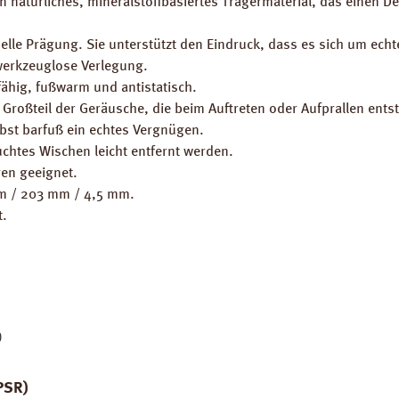
ein natürliches, mineralstoffbasiertes Trägermaterial, das ein
rselle Prägung. Sie unterstützt den Eindruck, dass es sich um ech
 werkzeuglose Verlegung.
fähig, fußwarm und antistatisch.
 Großteil der Geräusche, die beim Auftreten oder Aufprallen ent
bst barfuß ein echtes Vergnügen.
uchtes Wischen leicht entfernt werden.
en geeignet.
mm / 203 mm / 4,5 mm.
t.
)
PSR)