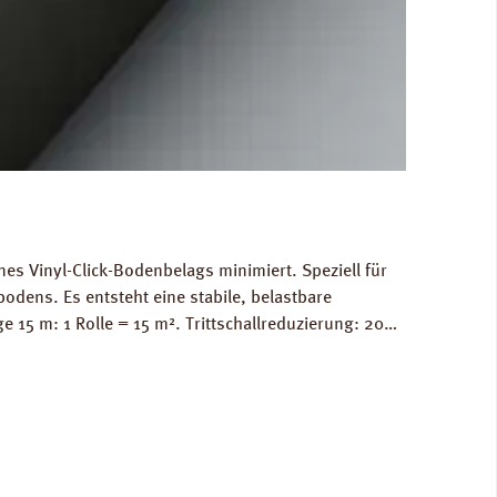
nes Vinyl-Click-Bodenbelags minimiert. Speziell für
odens. Es entsteht eine stabile, belastbare
5 m: 1 Rolle = 15 m². Trittschallreduzierung: 20
Produkt (A+). ZU 100 % recyclebar. Verfügbare