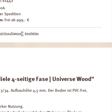
.:
61442
006
er Spedition
n:
frei ab 999,- €
el hinzufügen
Empfehlen
le 4-seitige Fase | Universe Wood"
/34. Aufbauhöhe 4,5 mm. Der Boden ist PVC-frei,
arker Nutzung.