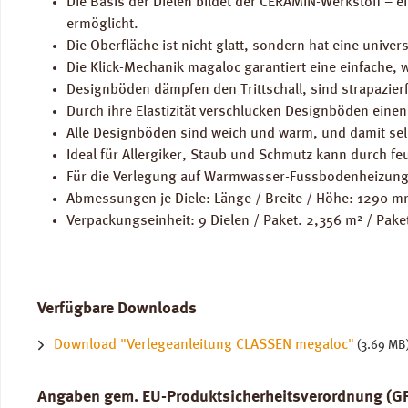
Die Basis der Dielen bildet der CERAMIN-Werkstoff – 
ermöglicht.
Die Oberfläche ist nicht glatt, sondern hat eine unive
Die Klick-Mechanik magaloc garantiert eine einfache,
Designböden dämpfen den Trittschall, sind strapazier
Durch ihre Elastizität verschlucken Designböden einen
Alle Designböden sind weich und warm, und damit sel
Ideal für Allergiker, Staub und Schmutz kann durch fe
Für die Verlegung auf Warmwasser-Fussbodenheizung
Abmessungen je Diele: Länge / Breite / Höhe: 1290 
Verpackungseinheit: 9 Dielen / Paket. 2,356 m² / Pake
Verfügbare Downloads
Download "Verlegeanleitung CLASSEN megaloc"
(3.69 MB
Angaben gem. EU-Produktsicherheitsverordnung (G