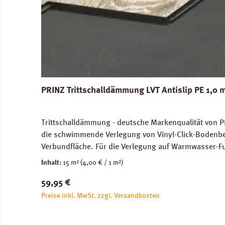
PRINZ Trittschalldämmung LVT Antislip PE 1,0
Trittschalldämmung - deutsche Markenqualität von PRI
die schwimmende Verlegung von Vinyl-Click-Bodenbeläg
Verbundfläche. Für die Verlegung auf Warmwasser-Fu
dB(A) nach DIN EN 10140-3. Ökologisch und physiol
Inhalt:
15 m²
(4,00 € / 1 m²)
Downloads: Verlegeanleitung PRINZ LVT Antislip Daten
Regulärer Preis:
59,95 €
Preise inkl. MwSt. zzgl. Versandkosten