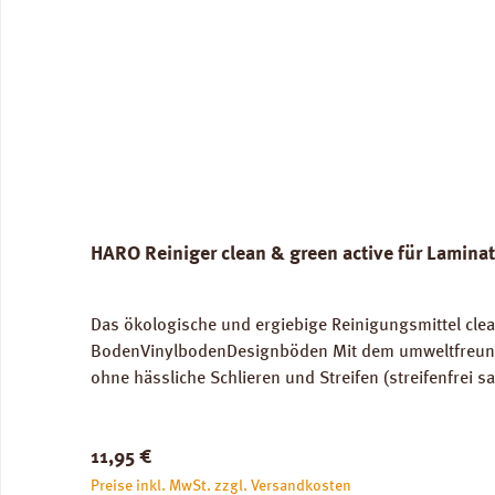
HARO Reiniger clean & green active für Lamina
Das ökologische und ergiebige Reinigungsmittel clea
BodenVinylbodenDesignböden Mit dem umweltfreundlic
ohne hässliche Schlieren und Streifen (streifenfrei 
auswringen und Bodenfläche nebelfeucht wischen. St
Bodenbelagherstellers beachten.)Verfügbare Download
Regulärer Preis:
11,95 €
Preise inkl. MwSt. zzgl. Versandkosten