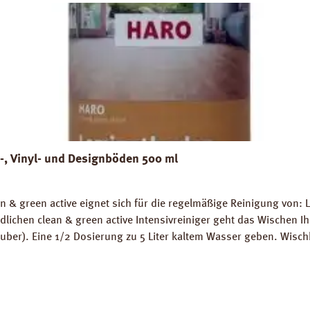
t-, Vinyl- und Designböden 500 ml
n & green active eignet sich für die regelmäßige Reinigung von:
hen clean & green active Intensivreiniger geht das Wischen Ihr
sauber). Eine 1/2 Dosierung zu 5 Liter kaltem Wasser geben. Wis
ehendes Wasser auf der Bodenfläche ist zu vermeiden! (Reinigu
s: Sicherheitsdatenblatt clean & green active Technisches Merkb