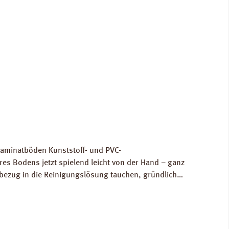
 Laminatböden Kunststoff- und PVC-
es Bodens jetzt spielend leicht von der Hand – ganz
chbezug in die Reinigungslösung tauchen, gründlich
ngs- und Pflegeanweisung des jeweiligen
latt clean & green active