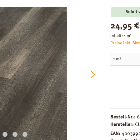
Sofort 
Regulärer Pre
24,95 €
Inhalt:
1 m²
Preise inkl. Mw
Bestell-Nr.:
6
Hersteller:
C
EAN:
400399