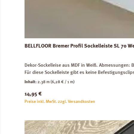
BELLFLOOR Bremer Profil Sockelleiste SL 70 W
Dekor-Sockelleise aus MDF in Weiß. Abmessungen: Br
Für diese Sockelleiste gibt es keine Befestigungscli
Inhalt:
2.38 m
(6,28 € / 1 m)
Regulärer Preis:
14,95 €
Preise inkl. MwSt. zzgl. Versandkosten