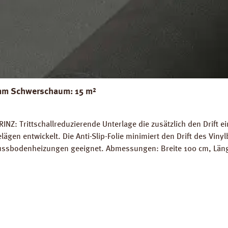
 mm Schwerschaum: 15 m²
NZ: Trittschallreduzierende Unterlage die zusätzlich den Drift ei
en entwickelt. Die Anti-Slip-Folie minimiert den Drift des Vinylb
ssbodenheizungen geeignet. Abmessungen: Breite 100 cm, Länge 1
ogisch unbedenklich nach DIN EN ISO 16000-9. Emmissionsarmes 
blatt PRINZ LVT Antislip