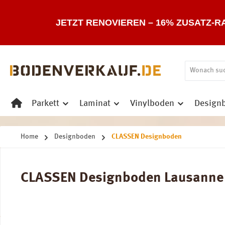
 Hauptinhalt springen
Zur Suche springen
Zur Hauptnavigation springen
JETZT RENOVIEREN – 16% ZUSATZ-R
Parkett
Laminat
Vinylboden
Design
Home
Designboden
CLASSEN Designboden
CLASSEN Designboden Lausanne s