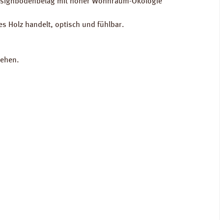
en Designbodenbelag mit hoher Wohnraum-Ökologie
tes Holz handelt, optisch und fühlbar.
stehen.