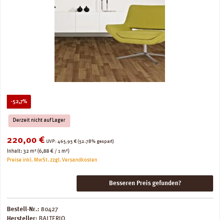
Rabatt
-52,7%
Derzeit nicht auf Lager
Verkaufspreis:
220,00 €
Regulärer Preis:
UVP:
465,95 €
(52.78% gespart)
Inhalt:
32 m²
(6,88 € / 1 m²)
Preise inkl. MwSt. zzgl. Versandkosten
Besseren Preis gefunden?
Bestell-Nr.:
80427
Hersteller:
BALTERIO