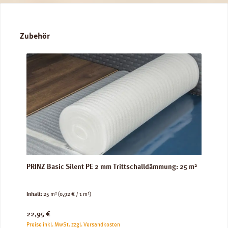
Produktgalerie überspringen
Zubehör
PRINZ Basic Silent PE 2 mm Trittschalldämmung: 25 m²
Inhalt:
25 m²
(0,92 € / 1 m²)
Regulärer Preis:
22,95 €
Preise inkl. MwSt. zzgl. Versandkosten