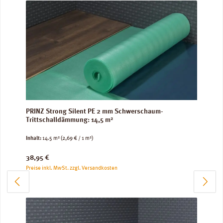
PRINZ Strong Silent PE 2 mm Schwerschaum-
Trittschalldämmung: 14,5 m²
Inhalt:
14.5 m²
(2,69 € / 1 m²)
Regulärer Preis:
38,95 €
Preise inkl. MwSt. zzgl. Versandkosten