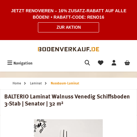
Zum Hauptinhalt springen
JETZT RENOVIEREN – 16% ZUSATZ-RABATT AUF ALLE
BÖDEN! • RABATT-CODE: RENO16
ZUR AKTION
Navigation
Home
Laminat
Nussbaum-Laminat
BALTERIO Laminat Walnuss Venedig Schiffsboden
3-Stab | Senator | 32 m²
Bildergalerie überspringen