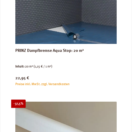
PRINZ Dampfbremse Aqua Stop: 20 m²
Inhalt:
20 m²
(1,15 € / 1 m²)
Regulärer Preis:
22,95 €
Preise inkl. MwSt. zzgl. Versandkosten
Rabatt
-37,5%