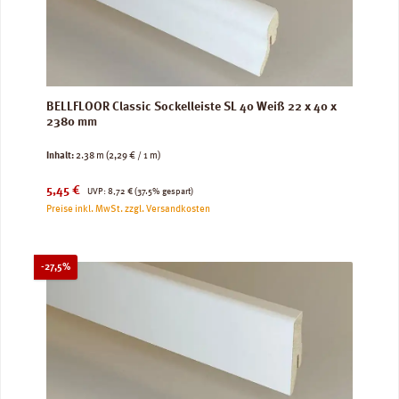
BELLFLOOR Classic Sockelleiste SL 40 Weiß 22 x 40 x
2380 mm
Inhalt:
2.38 m
(2,29 € / 1 m)
Verkaufspreis:
Regulärer Preis:
5,45 €
UVP:
8,72 €
(37.5% gespart)
Preise inkl. MwSt. zzgl. Versandkosten
Rabatt
-27,5%