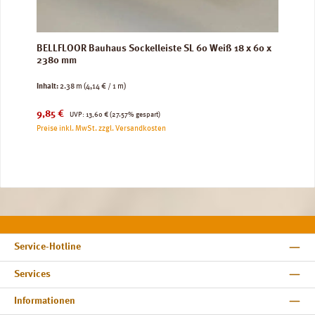
BELLFLOOR Bauhaus Sockelleiste SL 60 Weiß 18 x 60 x
2380 mm
Inhalt:
2.38 m
(4,14 € / 1 m)
Verkaufspreis:
Regulärer Preis:
9,85 €
UVP:
13,60 €
(27.57% gespart)
Preise inkl. MwSt. zzgl. Versandkosten
Service-Hotline
Services
Informationen