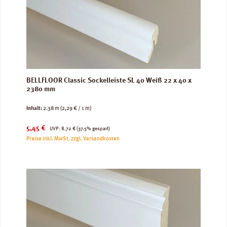
BELLFLOOR Classic Sockelleiste SL 40 Weiß 22 x 40 x
2380 mm
Inhalt:
2.38 m
(2,29 € / 1 m)
Verkaufspreis:
Regulärer Preis:
5,45 €
UVP:
8,72 €
(37.5% gespart)
Preise inkl. MwSt. zzgl. Versandkosten