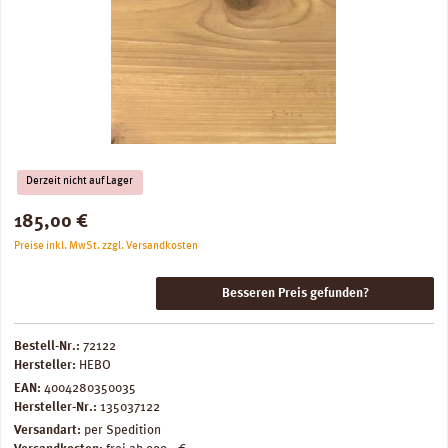
Derzeit nicht auf Lager
Regulärer Preis:
185,00 €
Preise inkl. MwSt. zzgl. Versandkosten
Besseren Preis gefunden?
Bestell-Nr.:
72122
Hersteller:
HEBO
EAN:
4004280350035
Hersteller-Nr.:
135037122
Versandart:
per Spedition