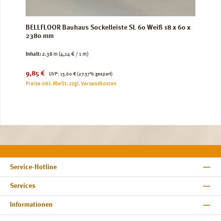
BELLFLOOR Bauhaus Sockelleiste SL 60 Weiß 18 x 60 x
2380 mm
Inhalt:
2.38 m
(4,14 € / 1 m)
Verkaufspreis:
Regulärer Preis:
9,85 €
UVP:
13,60 €
(27.57% gespart)
Preise inkl. MwSt. zzgl. Versandkosten
Service-Hotline
Services
Informationen