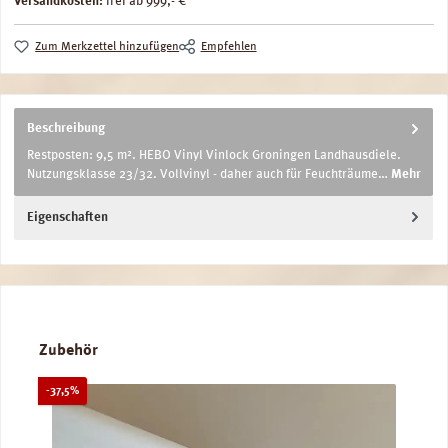
Versandkosten:
frei ab 999,- €
Zum Merkzettel hinzufügen
Empfehlen
Beschreibung
Restposten: 9,5 m². HEBO Vinyl Vinlock Groningen Landhausdiele.
Nutzungsklasse 23/32. Vollvinyl - daher auch für Feuchträume…
Mehr
Eigenschaften
Produktgalerie überspringen
Zubehör
Rabatt
-37,5%