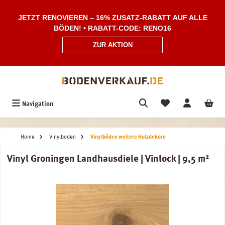
Zum Hauptinhalt springen
JETZT RENOVIEREN – 16% ZUSATZ-RABATT AUF ALLE
BÖDEN! • RABATT-CODE: RENO16
ZUR AKTION
Navigation
Home
Vinylboden
Vinylböden weitere Holzdekore
Vinyl Groningen Landhausdiele | Vinlock | 9,5 m²
Bildergalerie überspringen