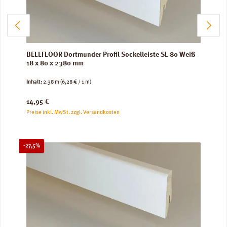
BELLFLOOR Dortmunder Profil Sockelleiste SL 80 Weiß
18 x 80 x 2380 mm
Inhalt:
2.38 m
(6,28 € / 1 m)
Regulärer Preis:
14,95 €
Preise inkl. MwSt. zzgl. Versandkosten
Rabatt
-27,5%