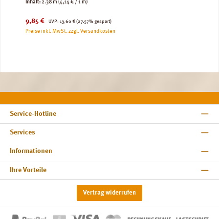
Inhalt:
2.38 m
(4,14 € / 1 m)
Verkaufspreis:
Regulärer Preis:
9,85 €
UVP:
13,60 €
(27.57% gespart)
Preise inkl. MwSt. zzgl. Versandkosten
Service-Hotline
Services
Informationen
Ihre Vorteile
Vertrag widerrufen