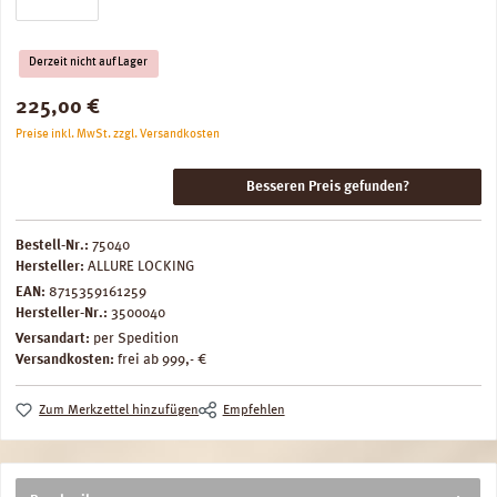
Derzeit nicht auf Lager
Regulärer Preis:
225,00 €
Preise inkl. MwSt. zzgl. Versandkosten
Besseren Preis gefunden?
Bestell-Nr.:
75040
Hersteller:
ALLURE LOCKING
EAN:
8715359161259
Hersteller-Nr.:
3500040
Versandart:
per Spedition
Versandkosten:
frei ab 999,- €
Zum Merkzettel hinzufügen
Empfehlen