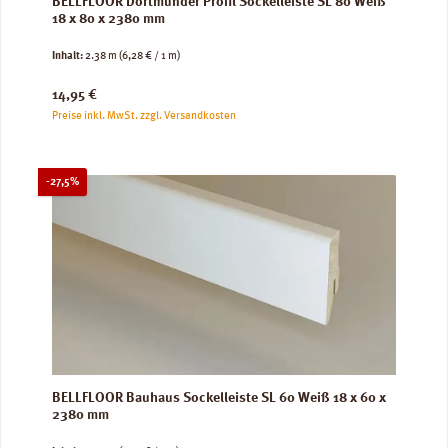
BELLFLOOR Dortmunder Profil Sockelleiste SL 80 Weiß
18 x 80 x 2380 mm
Inhalt:
2.38 m
(6,28 € / 1 m)
Regulärer Preis:
14,95 €
Preise inkl. MwSt. zzgl. Versandkosten
Rabatt
-27,5%
BELLFLOOR Bauhaus Sockelleiste SL 60 Weiß 18 x 60 x
2380 mm