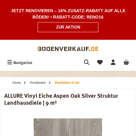
Zum Hauptinhalt springen
JETZT RENOVIEREN – 16% ZUSATZ-RABATT AUF ALLE
BÖDEN! • RABATT-CODE: RENO16
ZUR AKTION
Navigation
Home
Vinylboden
Vinylböden Eiche
ALLURE Vinyl Eiche Aspen Oak Silver Struktur
Landhausdiele | 9 m²
Bildergalerie überspringen