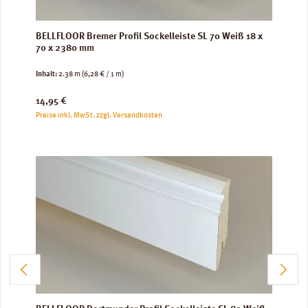
BELLFLOOR Bremer Profil Sockelleiste SL 70 Weiß 18 x
70 x 2380 mm
Inhalt:
2.38 m
(6,28 € / 1 m)
Regulärer Preis:
14,95 €
Preise inkl. MwSt. zzgl. Versandkosten