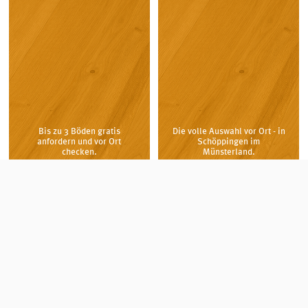
Bis zu 3 Böden gratis
Die volle Auswahl vor Ort - in
anfordern und vor Ort
Schöppingen im
checken.
Münsterland.
Markenböden zu Aktionspreisen!
Laminat, Parkett, Vinylboden, Designboden und
Korkboden günstig kaufen.
In unserem Onlineshop für Markenböden kaufen Sie
Laminat
,
Vinylboden
,
Designboden
,
Parkett
und
Korkboden
deutscher Premium-Hersteller zu
äußerst günstigen Preisen.
Erstklassige Böden von PARADOR, HARO, TER HÜRNE,