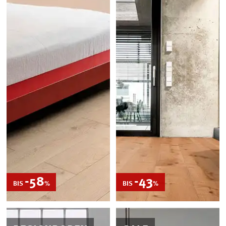
-58
REDUZIERT
-43
REDUZIERT
BIS
%
BIS
%