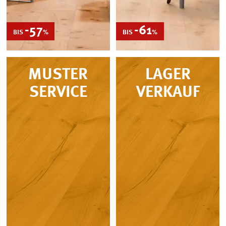
-57
REDUZIERT
-61
REDUZIERT
BIS
%
BIS
%
MUSTER
LAGER
SERVICE
VERKAUF