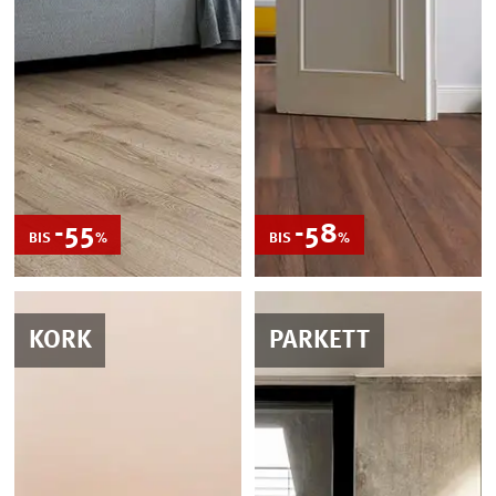
-55
REDUZIERT
-58
REDUZIERT
BIS
%
BIS
%
KORK
PARKETT