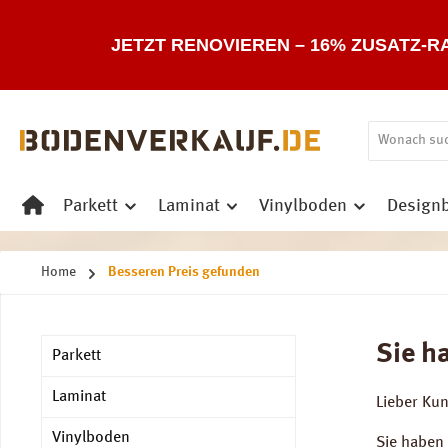
 Hauptinhalt springen
Zur Suche springen
Zur Hauptnavigation springen
JETZT RENOVIEREN – 16% ZUSATZ-R
Parkett
Laminat
Vinylboden
Design
Home
Besseren Preis gefunden
Sie h
Parkett
Laminat
Lieber Ku
Vinylboden
Sie haben