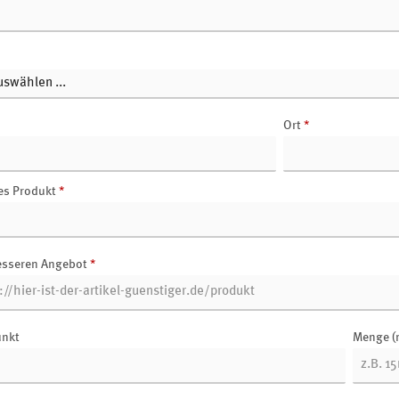
Ort
*
es Produkt
*
esseren Angebot
*
unkt
Menge (