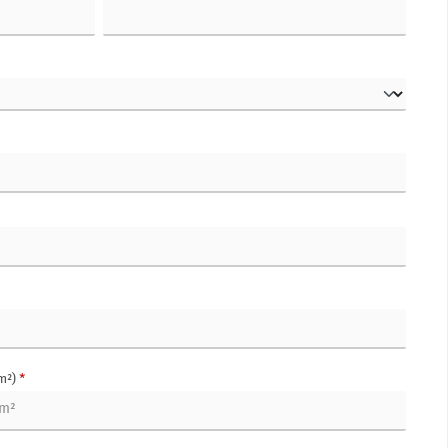
m²)
*