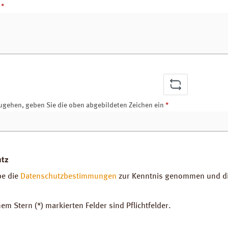
r
*
ugehen, geben Sie die oben abgebildeten Zeichen ein
*
utz
be die
Datenschutzbestimmungen
zur Kenntnis genommen und d
nem Stern (*) markierten Felder sind Pflichtfelder.