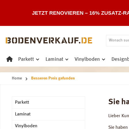
 Hauptinhalt springen
Zur Suche springen
Zur Hauptnavigation springen
JETZT RENOVIEREN – 16% ZUSATZ-R
Parkett
Laminat
Vinylboden
Design
Home
Besseren Preis gefunden
Sie h
Parkett
Laminat
Lieber Ku
Vinylboden
Sie haben