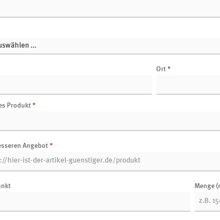
Ort
*
es Produkt
*
esseren Angebot
*
unkt
Menge (