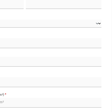
m²)
*