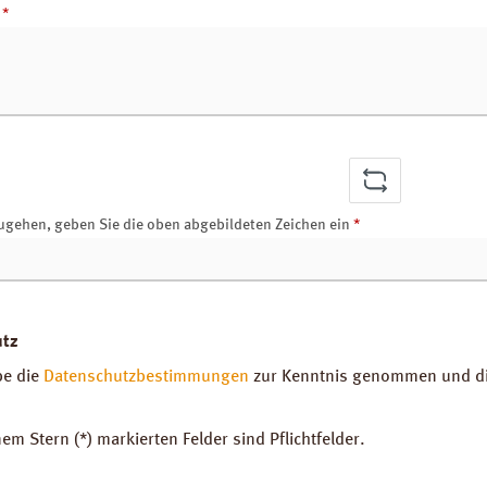
r
*
ugehen, geben Sie die oben abgebildeten Zeichen ein
*
utz
be die
Datenschutzbestimmungen
zur Kenntnis genommen und d
nem Stern (*) markierten Felder sind Pflichtfelder.