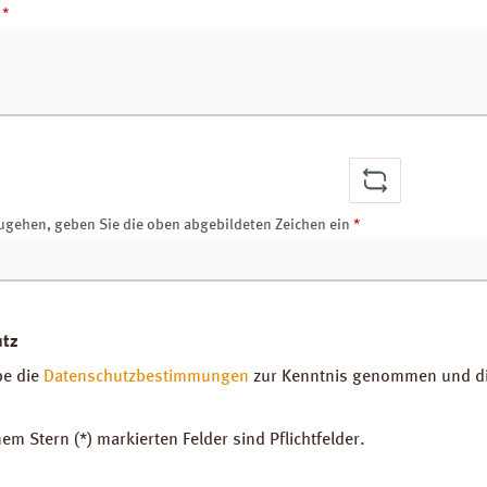
r
*
ugehen, geben Sie die oben abgebildeten Zeichen ein
*
utz
be die
Datenschutzbestimmungen
zur Kenntnis genommen und d
nem Stern (*) markierten Felder sind Pflichtfelder.