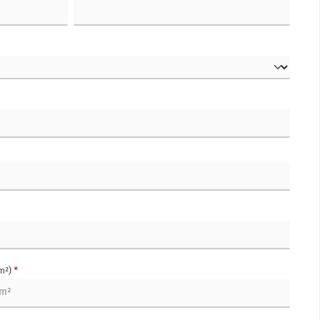
m²)
*