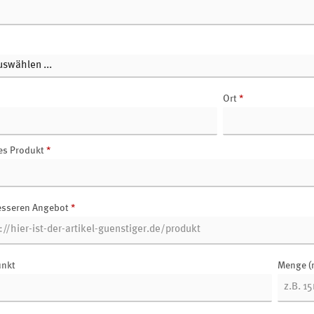
Ort
*
es Produkt
*
esseren Angebot
*
unkt
Menge (