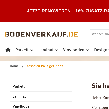
 Hauptinhalt springen
Zur Suche springen
Zur Hauptnavigation springen
JETZT RENOVIEREN – 16% ZUSATZ-R
Parkett
Laminat
Vinylboden
Design
Home
Besseren Preis gefunden
Sie h
Parkett
Laminat
Lieber Ku
Vinylboden
Sie haben