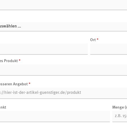
Ort
*
es Produkt
*
esseren Angebot
*
unkt
Menge (