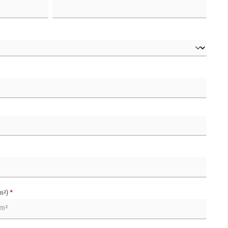
m²)
*