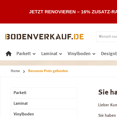
 Hauptinhalt springen
Zur Suche springen
Zur Hauptnavigation springen
JETZT RENOVIEREN – 16% ZUSATZ-R
Parkett
Laminat
Vinylboden
Design
Home
Besseren Preis gefunden
Sie h
Parkett
Laminat
Lieber Ku
Vinylboden
Sie haben