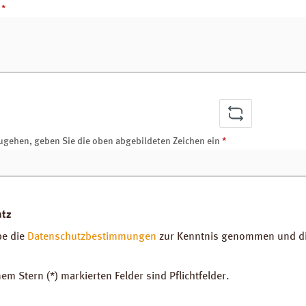
r
*
ugehen, geben Sie die oben abgebildeten Zeichen ein
*
utz
be die
Datenschutzbestimmungen
zur Kenntnis genommen und d
nem Stern (*) markierten Felder sind Pflichtfelder.